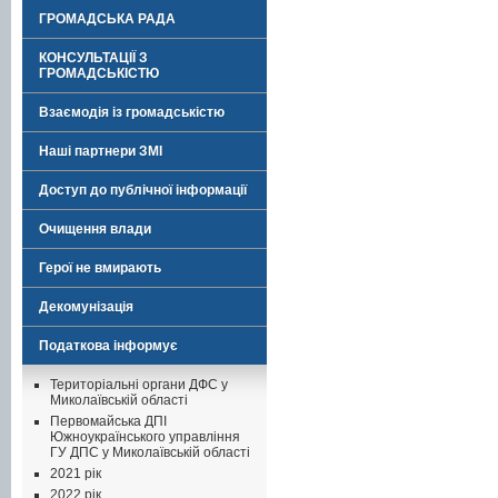
ГРОМАДСЬКА РАДА
КОНСУЛЬТАЦІЇ З
ГРОМАДСЬКІСТЮ
Взаємодія із громадськістю
Наші партнери ЗМІ
Доступ до публічної інформації
Очищення влади
Герої не вмирають
Декомунізація
Податкова інформує
Територіальні органи ДФС у
Миколаївській області
Первомайська ДПІ
Южноукраїнського управління
ГУ ДПС у Миколаївській області
2021 рік
2022 рік