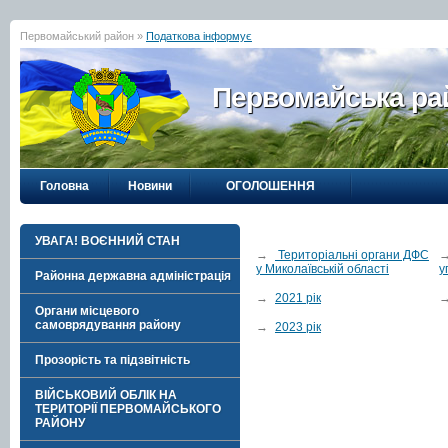
Первомайський район »
Податкова інформує
Первомайська рай
Головна
Новини
ОГОЛОШЕННЯ
УВАГА! ВОЄННИЙ СТАН
→
Територіальні органи ДФС
у Миколаївській області
у
Районна державна адміністрація
→
2021 рік
Органи місцевого
самоврядування району
→
2023 рік
Прозорість та підзвітність
ВІЙСЬКОВИЙ ОБЛІК НА
ТЕРИТОРІЇ ПЕРВОМАЙСЬКОГО
РАЙОНУ