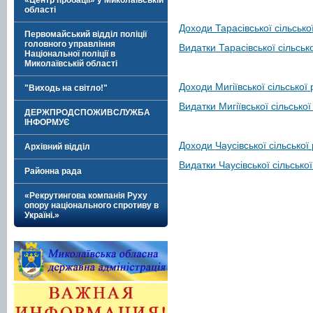
«Центр пробації» у Миколаївській
області
Доходи Тарасівської сільсько
Первомайський відділ поліції
головного управління
Видатки Тарасівської сільськ
Національної поліції в
Миколаївській області
Доходи Мигіївської сільської
"Виходь на світло!"
Видатки Мигіївської сільської
ДЕРЖПРОДСПОЖИВСЛУЖБА
ІНФОРМУЄ
Доходи Чаусівської сільської
Архівний відділ
Видатки Чаусівської сільсько
Районна рада
«Рекрутингова компанія Руху
опору національного спротиву в
Україні.»