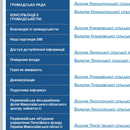
Доходи Кінецьпільської сільс
ГРОМАДСЬКА РАДА
Видатки Кінецьпільської сіль
КОНСУЛЬТАЦІЇ З
ГРОМАДСЬКІСТЮ
Доходи Кумарівської сільсько
Взаємодія із громадськістю
Видатки Кумарівської сільськ
Наші партнери ЗМІ
Доступ до публічної інформації
Доходи Ленінської сільської 
Очищення влади
Видатки Ленінської сільської
Герої не вмирають
Доходи Лукашівської сільсько
Декомунізація
Видатки Лукашівської сільськ
Податкова інформує
Первомайська міськрайонна
Доходи Лисогорської сільськ
філія Миколаївського обласного
центру зайнятості
Видатки Лисогорської сільськ
Первомайське об’єднане
управління Пенсійного фонду
Доходи Підгір`ївської сільськ
України Миколаївської області