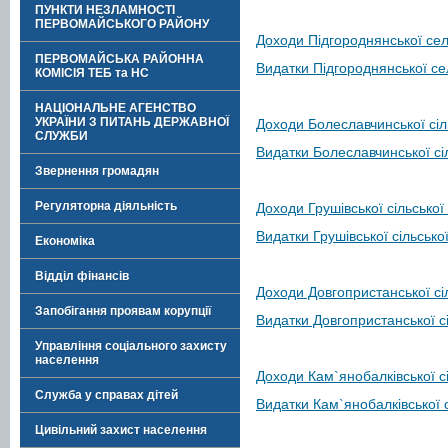
ПУНКТИ НЕЗЛАМНОСТІ
ПЕРВОМАЙСЬКОГО РАЙОНУ
Доходи Підгороднянської се
ПЕРВОМАЙСЬКА РАЙОННА
Видатки Підгороднянської с
КОМІСІЯ ТЕБ та НС
НАЦІОНАЛЬНЕ АГЕНСТВО
УКРАЇНИ З ПИТАНЬ ДЕРЖАВНОЇ
Доходи Болеславчинської сіл
СЛУЖБИ
Видатки Болеславчинської сі
Звернення громадян
Регуляторна діяльність
Доходи Грушівської сільської
Видатки Грушівської сільсько
Економіка
Відділ фінансів
Доходи Довгопристанської сі
Запобігання проявам корупції
Видатки Довгопристанської с
Управління соціального захисту
населення
Доходи Кам`янобалківської с
Служба у справах дітей
Видатки Кам`янобалківської с
Цивільний захист населення