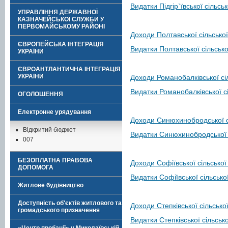
Видатки Підгір`ївської сільсь
УПРАВЛІННЯ ДЕРЖАВНОЇ
КАЗНАЧЕЙСЬКОЇ СЛУЖБИ У
ПЕРВОМАЙСЬКОМУ РАЙОНІ
Доходи Полтавської сільсько
ЄВРОПЕЙСЬКА ІНТЕГРАЦІЯ
Видатки Полтавської сільсько
УКРАЇНИ
ЄВРОАНТЛАНТИЧНА ІНТЕГРАЦІЯ
УКРАЇНИ
Доходи Романобалківської сі
Видатки Романобалківської с
ОГОЛОШЕННЯ
Електронне урядування
Доходи Синюхинобродської с
Відкритий бюджет
Видатки Синюхинобродської 
007
БЕЗОПЛАТНА ПРАВОВА
Доходи Софіївської сільської
ДОПОМОГА
Видатки Софіївської сільсько
Житлове будівництво
Доступність об'єктів житлового та
Доходи Степківської сільсько
громадського призначення
Видатки Степківської сільськ