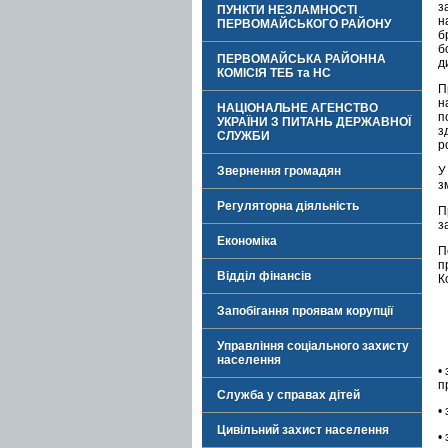
з
ПУНКТИ НЕЗЛАМНОСТІ
н
ПЕРВОМАЙСЬКОГО РАЙОНУ
б
б
ПЕРВОМАЙСЬКА РАЙОННА
д
КОМІСІЯ ТЕБ та НС
П
н
НАЦІОНАЛЬНЕ АГЕНСТВО
п
УКРАЇНИ З ПИТАНЬ ДЕРЖАВНОЇ
з
СЛУЖБИ
р
У
Звернення громадян
з
Регуляторна діяльність
П
з
Економіка
П
п
Відділ фінансів
К
Запобігання проявам корупції
Управління соціального захисту
населення
•
п
Служба у справах дітей
•
Цивільний захист населення
•