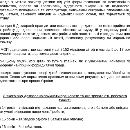
аходів з метою захисту дитини від усіх форм фізичного та психологічно
асильства, образи чи зловживань, відсутності піклування чи недбалого
рутального поводження та експлуатації, включаючи сексуальні зловживання,
оку батьків, законних опікунів чи будь-якої іншої особи, яка турбується п
итину.
ринцип 9 Декларації прав дитини встановлює, що дитина не може приймати
а роботу до досягнення належного вікового мінімуму; їй у жодному разі 
овинні доручатися чи дозволятися роботи або заняття, які є шкідливими для 
доров’я або перешкоджають її освіті, фізичному, розумовому чи морально
озвитку.
 МОП зазначають, що сьогодні у світі 152 мільйони дітей віком від 5 до 17 рок
мушені працювати, а це кожна десята дитина.
ри цьому 99,9% усіх дітей живуть у країнах, які є учасниками Конвенції п
аборону найгірших форм дитячої праці.
орядок застосування праці дітей визначається законодавством України п
рацю. Основним нормативно-правовим актом, яким регулюються дане питання
одекс законів про працю України
З якого віку дозволено починати працювати та яка тривалість робочого
тижня?
 з 14 років – у вільний від навчання час, за згодою одного з батьків або опікуна 
ри умові виконання лише легкої роботи;
 з 15 років – за згодою одного з батьків або опікуна;
 з 16 років – без обмежень.