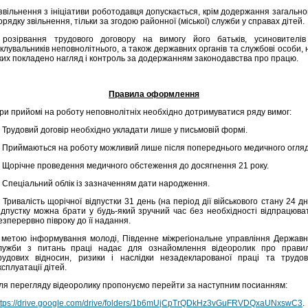
 звільнення з ініціативи роботодавця допускається, крім додержання загально
орядку звільнення, тільки за згодою районної (міської) служби у справах дітей.
 розірвання трудового договору на вимогу його батьків, усиновителів
іклувальників неповнолітнього, а також державних органів та службові особи, 
ких покладено нагляд і контроль за додержанням законодавства про працю.
Правила оформлення
ри прийомі на роботу неповнолітніх необхідно дотримуватися ряду вимог:
. Трудовий договір необхідно укладати лише у письмовій формі.
. Приймаються на роботу можливий лише після попереднього медичного огляд
. Щорічне проведення медичного обстеження до досягнення 21 року.
. Спеціальний облік із зазначенням дати народження.
. Тривалість щорічної відпустки 31 день (на період дії військового стану 24 дні
ідпустку можна брати у будь-який зручний час без необхідності відпрацюва
езперервно півроку до її надання.
 метою інформування молоді, Південне міжрегіональне управління Державн
лужби з питань праці надає для ознайомлення відеоролик про прави
рудових відносин, ризики і наслідки незадекларованої праці та трудов
ксплуатації дітей.
ля перегляду відеоролику пропонуємо перейти за наступним посианням:
ttps://drive.google.com/drive/folders/1b6mUjCpTrQDkHz3vGuFRVDQxaUNxswC3
.