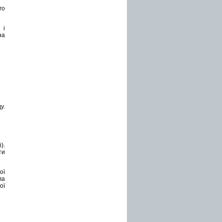
го
 і
на
у.
).
ти
ої
ла
ої