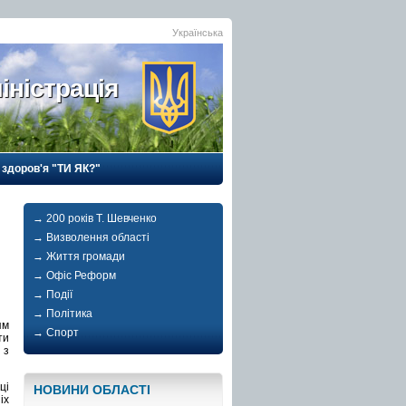
Українська
іністрація
 здоров'я "ТИ ЯК?"
→ 200 років Т. Шевченко
→ Визволення області
→ Життя громади
→ Офіс Реформ
→ Події
→ Політика
ям
→ Спорт
ти
 з
ці
НОВИНИ ОБЛАСТI
іх