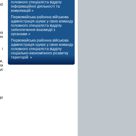
головного спеціаліста відділу
50
інформаційної діяльності та
комунікацій »
Первомайська районна військова
адміністрація шукає у свою команду
головного спеціаліста відділу
забезпечення взаємодії з
на
органами »
их
Первомайська районна військова
адміністрація шукає у свою команду
 і
головного спеціаліста відділу
соціально-економічного розвитку
територій »
и,
за
ує
до