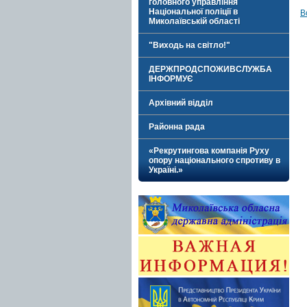
головного управління
Національної поліції в
В
Миколаївській області
"Виходь на світло!"
ДЕРЖПРОДСПОЖИВСЛУЖБА
ІНФОРМУЄ
Архівний відділ
Районна рада
«Рекрутингова компанія Руху
опору національного спротиву в
Україні.»