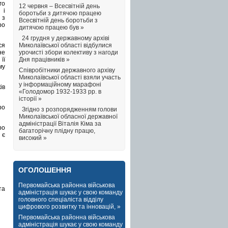
го
12 червня – Всесвітній день
 і
боротьби з дитячою працею
 з
Всесвітній день боротьби з
ро
дитячою працею був »
24 грудня у державному архіві
ся
Миколаївської області відбулися
не
урочисті збори колективу з нагоди
її
Дня працівників »
му
Співробітники державного архіву
Миколаївської області взяли участь
у інформаційному марафоні
ів
«Голодомор 1932-1933 рр. в
історії »
ро
Згідно з розпорядженням голови
Миколаївської обласної державної
адміністрації Віталія Кіма за
ро
багаторічну плідну працю,
 є
високий »
ОГОЛОШЕННЯ
Первомайська районна військова
та
адміністрація шукає у свою команду
головного спеціаліста відділу
цифрового розвитку та інновацій, »
Первомайська районна військова
адміністрація шукає у свою команду