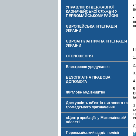
•
УПРАВЛІННЯ ДЕРЖАВНОЇ
п
КАЗНАЧЕЙСЬКОЇ СЛУЖБИ У
ПЕРВОМАЙСЬКОМУ РАЙОНІ
•
п
я
ЄВРОПЕЙСЬКА ІНТЕГРАЦІЯ
УКРАЇНИ
ЄВРОАНТЛАНТИЧНА ІНТЕГРАЦІЯ
УКРАЇНИ
П
ОГОЛОШЕННЯ
1
2
Електронне урядування
3
БЕЗОПЛАТНА ПРАВОВА
4
ДОПОМОГА
5
Житлове будівництво
В
б
Доступність об'єктів житлового та
З
громадського призначення
с
т
«Центр пробації» у Миколаївській
е
області
Д
Первомайський відділ поліції
h