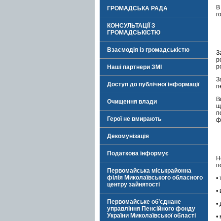
В
ГРОМАДСЬКА РАДА
г
КОНСУЛЬТАЦІЇ З
ГРОМАДСЬКІСТЮ
Взаємодія із громадськістю
З
р
р
Наші партнери ЗМІ
З
Доступ до публічної інформації
п
В
Очищення влади
щ
п
Герої не вмирають
ф
Декомунізація
Податкова інформує
Н
п
Первомайська міськрайонна
філія Миколаївського обласного
•
центру зайнятості
•
Первомайське об’єднане
•
управління Пенсійного фонду
України Миколаївської області
•