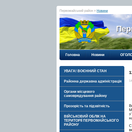
Первомайський район »
Новини
Пер
Головна
Новини
ОГОЛ
УВАГА! ВОЄННИЙ СТАН
1
1
Районна державна адміністрація
Органи місцевого
самоврядування району
В
Прозорість та підзвітність
М
з
ВІЙСЬКОВИЙ ОБЛІК НА
н
ТЕРИТОРІЇ ПЕРВОМАЙСЬКОГО
РАЙОНУ
С
в