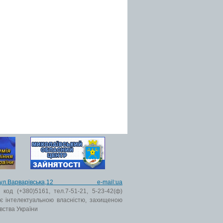
ьк,вул.Варварівська,12 e-mail:ua
код (+380)5161, тел.7-51-21, 5-23-42(ф)
 є інтелектуальною власністю, захищеною
вства України