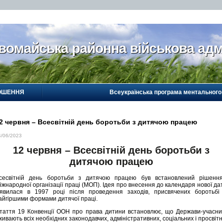
вомайська районна військова адм
ОШЕННЯ
Всеукраїнська програма ментального
2 червня – Всесвітній день боротьби з дитячою працею
4/06/2023
12 червня – Всесвітній день боротьби з
дитячою працею
сесвітній день боротьби з дитячою працею був встановлений рішенн
іжнародної організації праці (МОП). Ідея про внесення до календаря нової да
’явилася в 1997 році після проведення заходів, присвячених боротьбі
айгіршими формами дитячої праці.
таття 19 Конвенції ООН про права дитини встановлює, що Держави-учасни
живають всіх необхідних законодавчих, адміністративних, соціальних і просвітн