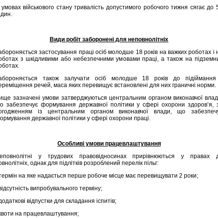
 умовах військового стану тривалість допустимого робочого тижня сягає до 
один.
Види робіт заборонені для неповнолітніх
абороняється застосування праці осіб молодше 18 років на важких роботах і 
оботах з шкідливими або небезпечними умовами праці, а також на підземн
оботах.
абороняється також залучати осіб молодше 18 років до підіймання
ереміщення речей, маса яких перевищує встановлені для них граничні норми.
ище зазначені умови затверджуються центральним органом виконавчої влад
о забезпечує формування державної політики у сфері охорони здоров’я, 
огодженням із центральним органом виконавчої влади, що забезпеч
ормування державної політики у сфері охорони праці.
Особливі умови працевлаштування
еповнолітні у трудових правовідносинах прирівнюються у правах 
овнолітніх, однак для підлітків розроблений перелік пільг:
 термін на яке надається перше робоче місце має перевищувати 2 роки;
 відсутність випробувального терміну;
 додаткові відпустки для складання іспитів;
 квоти на працевлаштування;