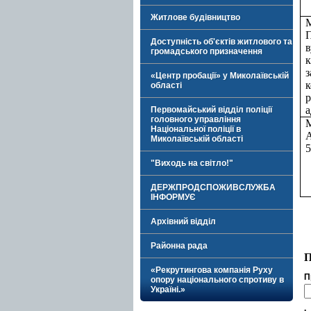
Житлове будівництво
Доступність об'єктів житлового та
в
громадського призначення
«Центр пробації» у Миколаївській
к
області
а
Первомайський відділ поліції
головного управління
Національної поліції в
Миколаївській області
5
"Виходь на світло!"
ДЕРЖПРОДСПОЖИВСЛУЖБА
ІНФОРМУЄ
Архівний відділ
Районна рада
«Рекрутингова компанія Руху
П
опору національного спротиву в
Україні.»