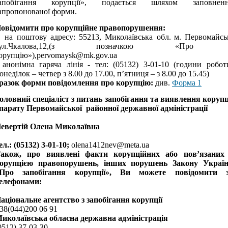
апобігання корупції», подається шляхом заповнен
апропонованої форми.
овідомити про корупційне правопорушення:
 на поштову адресу:
55213, Миколаївськ
а
обл.
м. Первомайсь
ул.Чкалова,12,
(з позначкою «Про
орупцію»),
pervomaysk@mk.gov.ua
 анонімна гаряча лінія - тел:
(05132) 3-01-10
(години робот
онеділок – четвер з 8.00 до 17.00, п’ятниця – з 8.00 до 15.45)
разок форми повідомлення про корупцію:
див.
Форма 1
оловний спеціаліст
з питань запобігання та виявлення корупц
парату Первомайської районної державної адміністрації
евертій Олена Миколаївна
ел.: (05
132
)
3-01-10
;
olena1412nev@meta.ua
акож, про виявлені факти корупційних або пов’язаних
орупцією правопорушень, інших порушень Закону Украї
Про запобігання корупції», Ви можете повідомити 
елефонами:
аціональне агентство з запобігання корупції
38(044)200 06 91
иколаївська обласна державна адміністрація
0512) 37-03-30