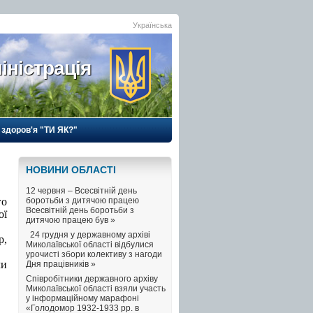
Українська
іністрація
 здоров'я "ТИ ЯК?"
НОВИНИ ОБЛАСТI
12 червня – Всесвітній день
го
боротьби з дитячою працею
Всесвітній день боротьби з
ої
дитячою працею був »
24 грудня у державному архіві
р,
Миколаївської області відбулися
урочисті збори колективу з нагоди
чи
Дня працівників »
Співробітники державного архіву
Миколаївської області взяли участь
у інформаційному марафоні
«Голодомор 1932-1933 рр. в