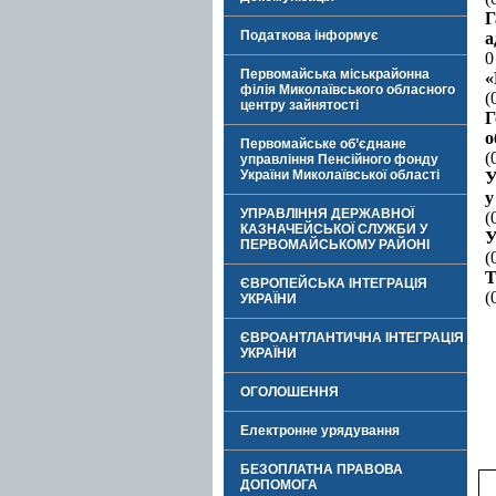
Г
Податкова інформує
а
0
Первомайська міськрайонна
«
філія Миколаївського обласного
(
центру зайнятості
Г
о
Первомайське об’єднане
(
управління Пенсійного фонду
України Миколаївської області
У
у
УПРАВЛІННЯ ДЕРЖАВНОЇ
(
КАЗНАЧЕЙСЬКОЇ СЛУЖБИ У
У
ПЕРВОМАЙСЬКОМУ РАЙОНІ
(
Т
ЄВРОПЕЙСЬКА ІНТЕГРАЦІЯ
(
УКРАЇНИ
ЄВРОАНТЛАНТИЧНА ІНТЕГРАЦІЯ
УКРАЇНИ
ОГОЛОШЕННЯ
Електронне урядування
БЕЗОПЛАТНА ПРАВОВА
ДОПОМОГА