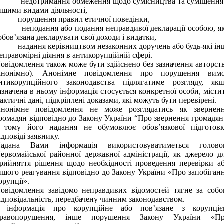
 недотримання обмеження щодо сумісництва та суміщення
ншими видами діяльності,
 порушення правил етичної поведінки,
 неподання або подання неправдивої декларації особою, я
обов’язана декларувати свої доходи і видатки,
 надання керівництвом незаконних доручень або будь-які ін
еправомірні діяння в антикорупційній сфері.
овідомлення також може бути здійснено без зазначення авторст
анонімно). Анонімне повідомлення про порушення вим
нтикорупційного законодавства підлягатиме розгляду, як
азначена в ньому інформація стосується конкретної особи, місти
актичні дані, підкріплені доказами, які можуть бути перевірені.
нонімне повідомлення не може розглядатись як звернен
ромадян відповідно до Закону України “Про звернення громадян
 тому його надання не обумовлює обов’язкової підготов
ідповіді заявнику.
адана Вами інформація використовуватиметься голов
ервомайської
районної державної адміністрації, як джерело д
рийняття рішення щодо необхідності проведення перевірки а
ншого реагування відповідно до Закону України «Про запобіган
орупції».
овідомлення завідомо неправдивих відомостей тягне за соб
ідповідальність, передбачену чинним законодавством.
 інформація про корупційне або пов’язане з корупці
равопорушення, інше порушення Закону України «П