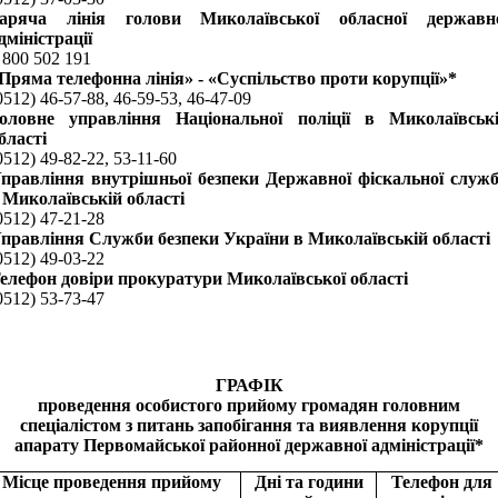
аряча лінія голови Миколаївської обласної державн
дміністрації
 800 502 191
Пряма телефонна лінія» - «Суспільство проти корупції»*
0512) 46-57-88, 46-59-53, 46-47-09
оловне управління Національної поліції в Миколаївськ
бласті
0512) 49-82-22, 53-11-60
правління внутрішньої безпеки Державної фіскальної служ
 Миколаївській області
0512) 47-21-28
правління Служби безпеки України в Миколаївській області
0512) 49-03-22
елефон довіри прокуратури Миколаївської області
0512) 53-73-47
ГРАФІК
проведення особистого прийому громадян головним
спеціалістом з питань запобігання та виявлення корупції
апарату Первомайської районної державної адміністрації*
Місце проведення прийому
Дні та години
Телефон для