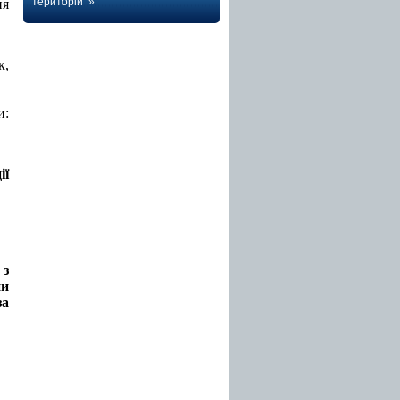
територій »
ня
к
,
и:
ії
 з
ни
за