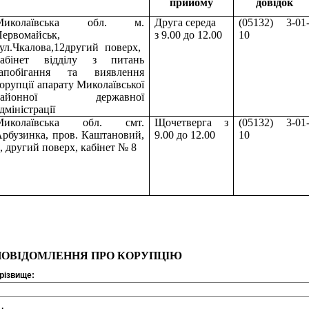
прийому
довідок
Миколаївськ
а
обл.
м.
Друга середа
(05132) 3-01
Первомайськ
,
з 9.00 до 12.00
10
ул.Чкалова,12
другий поверх,
кабінет
відділу
з питань
запобігання та виявлення
орупції апарату Миколаївської
районної державної
дміністрації
Миколаївська обл. смт.
Щочетверга з
(05132) 3-01
Арбузинка, пров. Каштановий,
9.00 до 12.00
10
, другий поверх, кабінет № 8
ПОВІДОМЛЕННЯ ПРО КОРУПЦІЮ
різвище: