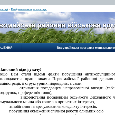
рупції
»
Повідомлення про корупцію
вомайська районна військова адм
ОШЕННЯ
Всеукраїнська програма ментального
ановний відвідувачу!
кщо Вам стали відомі факти порушення антикорупційно
аконодавства працівниками
Первомайської
районної державн
дміністрації, її структурних підрозділів, а саме:
 отримання посадовцем неправомірної вигоди (хаба
одарунок, преференція тощо),
 використання посадовцем будь-якого державного 
омунального майна або коштів в приватних інтересах,
 запобігання та врегулювання конфлікту інтересів,
 порушення обмеження спільної роботи близьких осіб,