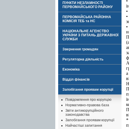
•
ПУНКТИ НЕЗЛАМНОСТІ
і
ПЕРВОМАЙСЬКОГО РАЙОНУ
•
•
ПЕРВОМАЙСЬКА РАЙОННА
КОМІСІЯ ТЕБ та НС
з
•
НАЦІОНАЛЬНЕ АГЕНСТВО
н
УКРАЇНИ З ПИТАНЬ ДЕРЖАВНОЇ
П
СЛУЖБИ
(
а
Звернення громадян
з
ф
Регуляторна діяльність
А
г
Економіка
а
в
Відділ фінансів
Н
П
Запобігання проявам корупції
п
і
Повідомлення про корупцію
к
Нормативно-правова база
П
Звіти антикорупційного
в
законодавства
*
Запобігання проявам корупції
п
Найчастіші запитання