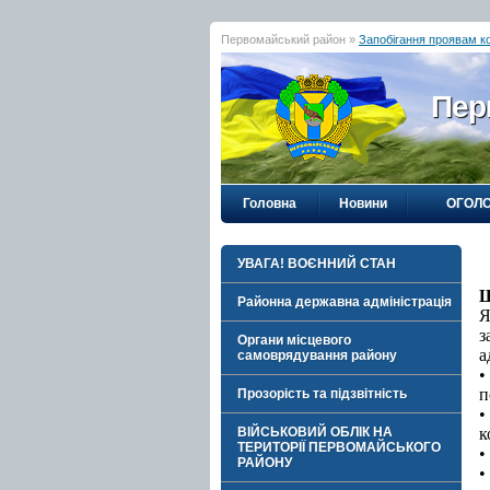
Первомайський район »
Запобігання проявам ко
Пер
Головна
Новини
ОГОЛ
УВАГА! ВОЄННИЙ СТАН
Ш
Районна державна адміністрація
Я
з
Органи місцевого
а
самоврядування району
•
п
Прозорість та підзвітність
•
ВІЙСЬКОВИЙ ОБЛІК НА
к
ТЕРИТОРІЇ ПЕРВОМАЙСЬКОГО
•
РАЙОНУ
•