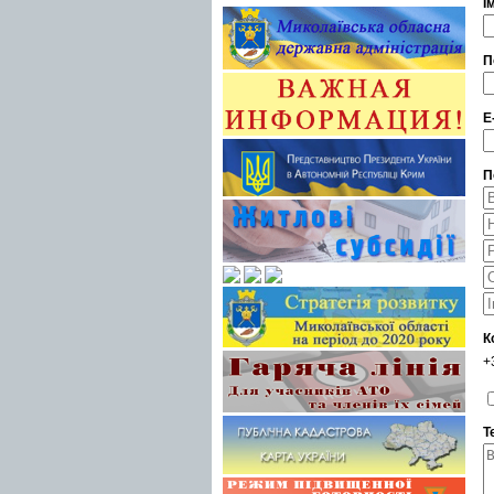
І
П
E
П
К
+
Т