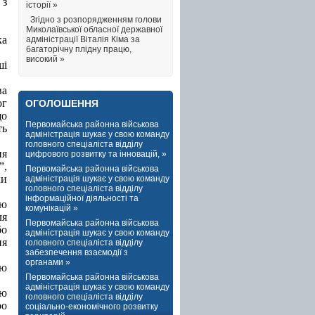
 з
історії »
Згідно з розпорядженням голови
Миколаївської обласної державної
ка
адміністрації Віталія Кіма за
багаторічну плідну працю,
високий »
ші
ва
ог
ОГОЛОШЕННЯ
що
Первомайська районна військова
ть
адміністрація шукає у свою команду
головного спеціаліста відділу
ня
цифрового розвитку та інновацій, »
”,
Первомайська районна військова
ки
адміністрація шукає у свою команду
головного спеціаліста відділу
інформаційної діяльності та
ою
комунікацій »
ля
Первомайська районна військова
бо
адміністрація шукає у свою команду
ня
головного спеціаліста відділу
забезпечення взаємодії з
органами »
ою
Первомайська районна військова
адміністрація шукає у свою команду
єю
головного спеціаліста відділу
ро
соціально-економічного розвитку