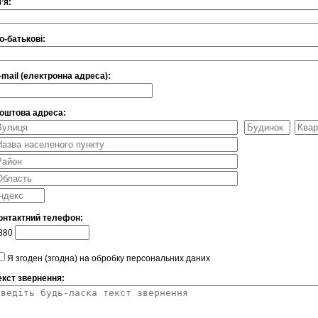
м’я:
о-батькові:
-mail (електронна адреса):
оштова адреса:
онтактний телефон:
380
Я згоден (згодна) на обробку персональних даних
екст звернення: