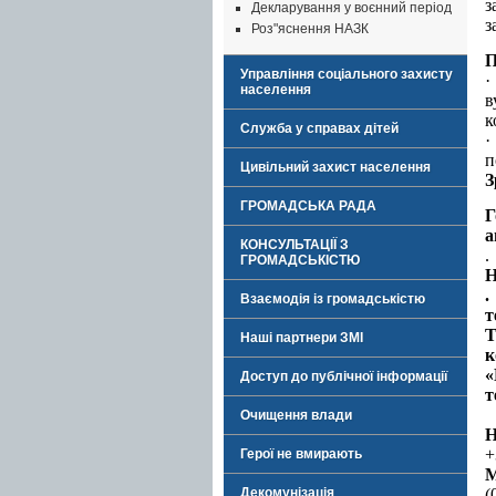
з
Декларування у воєнний період
з
Роз"яснення НАЗК
П
Управління соціального захисту
·
населення
в
к
Служба у справах дітей
·
п
Цивільний захист населення
З
ГРОМАДСЬКА РАДА
Г
а
КОНСУЛЬТАЦІЇ З
.
ГРОМАДСЬКІСТЮ
Н
.
Взаємодія із громадськістю
т
Т
Наші партнери ЗМІ
к
«
Доступ до публічної інформації
т
Очищення влади
Н
+
Герої не вмирають
М
Декомунізація
(