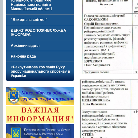
головного управління
Національної поліції в
Миколаївській області
"Виходь на світло!"
ДЕРЖПРОДСПОЖИВСЛУЖБА
ІНФОРМУЄ
Архівний відділ
Районна рада
«Рекрутингова компанія Руху
опору національного спротиву в
Україні.»