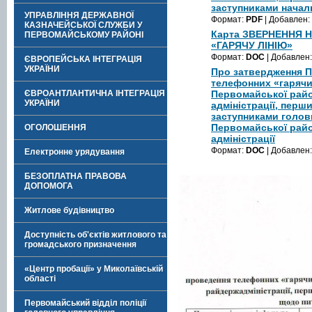
заступниками начал
УПРАВЛІННЯ ДЕРЖАВНОЇ
Формат:
PDF
| Добавлен:
КАЗНАЧЕЙСЬКОЇ СЛУЖБИ У
Карта ЗВЕРНЕННЯ 
ПЕРВОМАЙСЬКОМУ РАЙОНІ
«ГАРЯЧУ ЛІНІЮ»
Формат:
DOC
| Добавлен
ЄВРОПЕЙСЬКА ІНТЕГРАЦІЯ
УКРАЇНИ
Про затвердження 
телефонних «гарячи
ЄВРОАНТЛАНТИЧНА ІНТЕГРАЦІЯ
Первомайської райо
УКРАЇНИ
адміністрації, перш
заступниками голов
Первомайської райо
ОГОЛОШЕННЯ
адміністрації
Формат:
DOC
| Добавлен
Електронне урядування
БЕЗОПЛАТНА ПРАВОВА
ДОПОМОГА
Житлове будівництво
Доступність об'єктів житлового та
громадського призначення
«Центр пробації» у Миколаївській
області
Первомайський відділ поліції