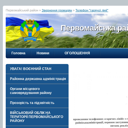
Первомайський район »
Звернення громадян
»
Телефон "гарячої лінії"
Первомайська рай
Головна
Новини
ОГОЛОШЕННЯ
УВАГА! ВОЄННИЙ СТАН
Районна державна адміністрація
Органи місцевого
самоврядування району
Прозорість та підзвітність
ВІЙСЬКОВИЙ ОБЛІК НА
ТЕРИТОРІЇ ПЕРВОМАЙСЬКОГО
РАЙОНУ