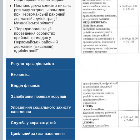
Постійно діюча комісія з питань
розгляду звернень громадян
при Первомайській районній
державній адміністрації
Миколаївської області"
"Порядок організації і
проведення особистих
прийомів громадян у
Первомайській районній
державній (військовій)
адміністрації"
Регуляторна діяльність
Економіка
Відділ фінансів
Запобігання проявам корупції
Управління соціального захисту
населення
Служба у справах дітей
Цивільний захист населення