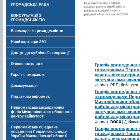
ГРОМАДСЬКА РАДА
КОНСУЛЬТАЦІЇ З
ГРОМАДСЬКІСТЮ
Взаємодія із громадськістю
Наші партнери ЗМІ
Доступ до публічної інформації
Очищення влади
Графік проведення т
громадянами Перво
начальником,перши
Герої не вмирають
заступниками начал
Формат:
PDF
| Добавлен:
Декомунізація
Графік проведення 
з громадянами Пер
Податкова інформує
Миколаївської обла
райвіськадміністрац
Первомайська міськрайонна
заступниками начал
філія Миколаївського обласного
центру зайнятості
райвіськадміністраці
Формат:
DOCX
| Добавле
Первомайське об’єднане
Графік проведення т
управління Пенсійного фонду
громадянами Перво
України Миколаївської області
начальником,перши