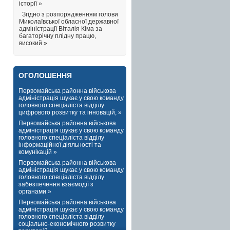
історії »
Згідно з розпорядженням голови
Миколаївської обласної державної
адміністрації Віталія Кіма за
багаторічну плідну працю,
високий »
ОГОЛОШЕННЯ
Первомайська районна військова
адміністрація шукає у свою команду
головного спеціаліста відділу
цифрового розвитку та інновацій, »
Первомайська районна військова
адміністрація шукає у свою команду
головного спеціаліста відділу
інформаційної діяльності та
комунікацій »
Первомайська районна військова
адміністрація шукає у свою команду
головного спеціаліста відділу
забезпечення взаємодії з
органами »
Первомайська районна військова
адміністрація шукає у свою команду
головного спеціаліста відділу
соціально-економічного розвитку