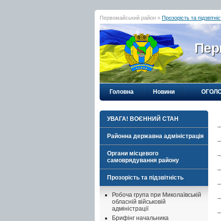
Первомайський район »
Прозорість та підзвітніс
Пер
Головна
Новини
ОГОЛ
УВАГА! ВОЄННИЙ СТАН
Районна державна адміністрація
Органи місцевого
самоврядування району
Прозорість та підзвітність
Робоча група при Миколаївській
обласній військовій
адміністрації
Брифінг начальника