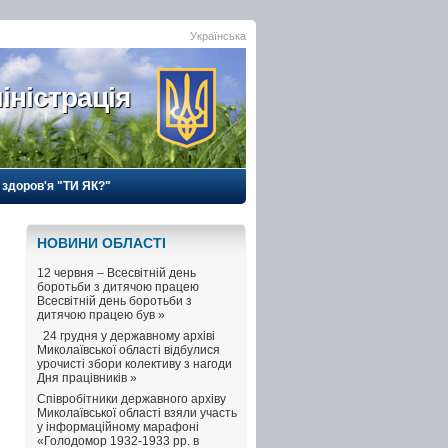
Українська
іністрація
 здоров'я "ТИ ЯК?"
НОВИНИ ОБЛАСТI
12 червня – Всесвітній день
боротьби з дитячою працею
Всесвітній день боротьби з
дитячою працею був »
24 грудня у державному архіві
Миколаївської області відбулися
урочисті збори колективу з нагоди
Дня працівників »
Співробітники державного архіву
Миколаївської області взяли участь
у інформаційному марафоні
«Голодомор 1932-1933 рр. в