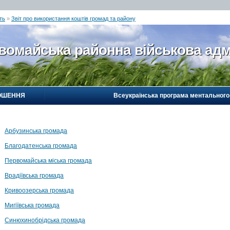
ть
»
Звіт про використання коштів громад та району
вомайська районна військова адм
ОШЕННЯ
Всеукраїнська програма ментального
→
Арбузинська громада
→
Благодатенська громада
→
Первомайська міська громада
→
Врадіївська громада
→
Кривоозерська громада
→
Мигіївська громада
→
Синюхинобрідська громада