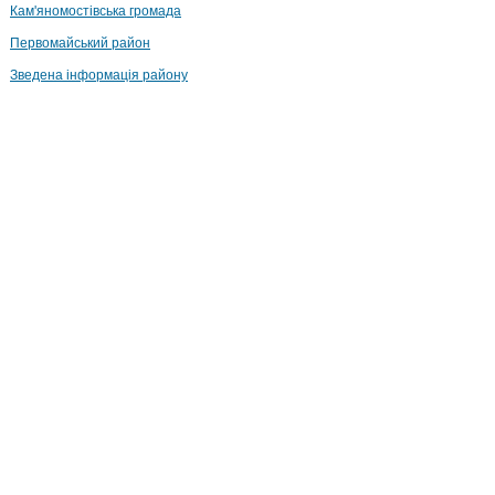
→
Кам'яномостівська громада
→
Первомайський район
→
Зведена інформація району