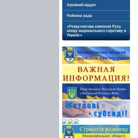
Архівний відділ
Районна рада
«Рекрутингова компанія Руху
опору національного спротиву в
Україні.»