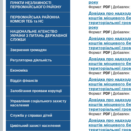
року
ПУНКТИ НЕЗЛАМНОСТІ
ПЕРВОМАЙСЬКОГО РАЙОНУ
Формат:
PDF
| Добавлен:
Довідка про надход
ПЕРВОМАЙСЬКА РАЙОННА
коштів місцевого б
КОМІСІЯ ТЕБ та НС
територіальної гром
року
НАЦІОНАЛЬНЕ АГЕНСТВО
Формат:
PDF
| Добавлен:
УКРАЇНИ З ПИТАНЬ ДЕРЖАВНОЇ
Довідка про надход
СЛУЖБИ
коштів місцевого б
територіальної гром
Звернення громадян
Формат:
PDF
| Добавлен:
Довідка про надход
Регуляторна діяльність
коштів місцевого б
територіальної гром
Економіка
Формат:
PDF
| Добавлен:
Довідка про надход
Відділ фінансів
коштів місцевого б
територіальної гром
Запобігання проявам корупції
Формат:
PDF
| Добавлен:
Довідка про надход
Управління соціального захисту
коштів місцевого б
населення
територіальної гром
Формат:
PDF
| Добавлен:
Служба у справах дітей
Довідка про надход
коштів місцевого б
Цивільний захист населення
територіальної гром