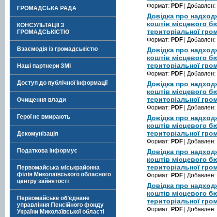
Формат:
PDF
| Добавлен:
ГРОМАДСЬКА РАДА
Довідка про надход
коштів місцевого б
КОНСУЛЬТАЦІЇ З
територіальної гром
ГРОМАДСЬКІСТЮ
Формат:
PDF
| Добавлен:
Взаємодія із громадськістю
Довідка про надход
коштів місцевого б
територіальної гром
Наші партнери ЗМІ
Формат:
PDF
| Добавлен:
Доступ до публічної інформації
Довідка про надход
коштів місцевого б
територіальної гром
Очищення влади
Формат:
PDF
| Добавлен:
Герої не вмирають
Довідка про надход
коштів місцевого б
територіальної гром
Декомунізація
Формат:
PDF
| Добавлен:
Податкова інформує
Довідка про надход
коштів місцевого б
територіальної гром
Первомайська міськрайонна
філія Миколаївського обласного
Формат:
PDF
| Добавлен:
центру зайнятості
Довідка про надход
коштів місцевого б
Первомайське об’єднане
територіальної гром
управління Пенсійного фонду
Формат:
PDF
| Добавлен:
України Миколаївської області