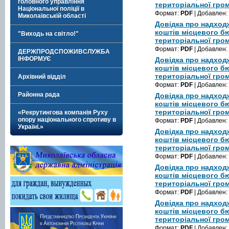
головного управління
територіальної гром
Національної поліції в
Формат:
PDF
| Добавлен:
Миколаївській області
Довідка про надход
коштів місцевого б
"Виходь на світло!"
територіальної гром
Формат:
PDF
| Добавлен:
ДЕРЖПРОДСПОЖИВСЛУЖБА
ІНФОРМУЄ
Довідка про надход
коштів місцевого б
територіальної гром
Архівний відділ
Формат:
PDF
| Добавлен:
Районна рада
Довідка про надход
коштів місцевого б
територіальної гром
«Рекрутингова компанія Руху
опору національного спротиву в
Формат:
PDF
| Добавлен:
Україні.»
Довідка про надход
коштів місцевого б
територіальної гром
Формат:
PDF
| Добавлен:
Довідка про надход
коштів місцевого б
територіальної гром
Формат:
PDF
| Добавлен:
Довідка про надход
коштів місцевого б
територіальної гром
Формат:
PDF
| Добавлен: