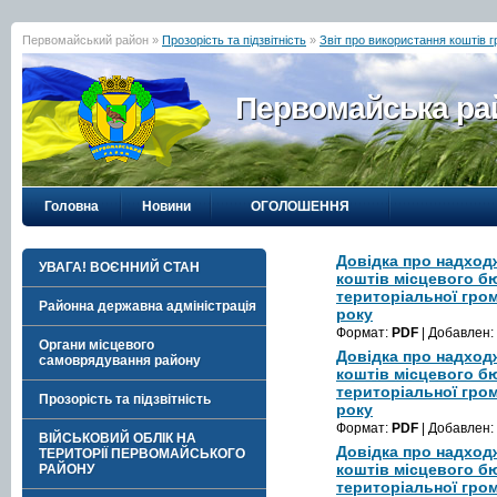
Первомайський район »
Прозорість та підзвітність
»
Звіт про використання коштів 
Первомайська рай
Головна
Новини
ОГОЛОШЕННЯ
Довідка про надход
УВАГА! ВОЄННИЙ СТАН
коштів місцевого б
територіальної гром
Районна державна адміністрація
року
Формат:
PDF
| Добавлен:
Органи місцевого
Довідка про надход
самоврядування району
коштів місцевого б
територіальної гром
Прозорість та підзвітність
року
Формат:
PDF
| Добавлен:
ВІЙСЬКОВИЙ ОБЛІК НА
Довідка про надход
ТЕРИТОРІЇ ПЕРВОМАЙСЬКОГО
коштів місцевого б
РАЙОНУ
територіальної гром