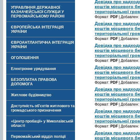
Довідка про надход
коштів місцевого б
УПРАВЛІННЯ ДЕРЖАВНОЇ
територіальної гром
КАЗНАЧЕЙСЬКОЇ СЛУЖБИ У
ПЕРВОМАЙСЬКОМУ РАЙОНІ
Формат:
PDF
| Добавлен:
Довідка про надход
ЄВРОПЕЙСЬКА ІНТЕГРАЦІЯ
коштів місцевого б
УКРАЇНИ
територіальної гром
Формат:
PDF
| Добавлен:
ЄВРОАНТЛАНТИЧНА ІНТЕГРАЦІЯ
Довідка про надход
УКРАЇНИ
коштів місцевого б
територіальної гром
ОГОЛОШЕННЯ
Формат:
PDF
| Добавлен:
Довідка про надход
Електронне урядування
коштів місцевого б
територіальної гром
БЕЗОПЛАТНА ПРАВОВА
Формат:
PDF
| Добавлен:
ДОПОМОГА
Довідка про надход
коштів місцевого б
Житлове будівництво
територіальної гром
Формат:
PDF
| Добавлен:
Доступність об'єктів житлового та
громадського призначення
Довідка про надход
коштів місцевого б
територіальної гром
«Центр пробації» у Миколаївській
області
Формат:
PDF
| Добавлен:
Довідка про надход
Первомайський відділ поліції
коштів місцевого б