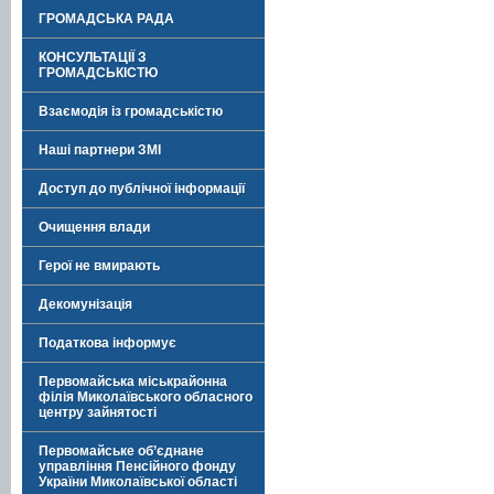
ГРОМАДСЬКА РАДА
КОНСУЛЬТАЦІЇ З
ГРОМАДСЬКІСТЮ
Взаємодія із громадськістю
Наші партнери ЗМІ
Доступ до публічної інформації
Очищення влади
Герої не вмирають
Декомунізація
Податкова інформує
Первомайська міськрайонна
філія Миколаївського обласного
центру зайнятості
Первомайське об’єднане
управління Пенсійного фонду
України Миколаївської області