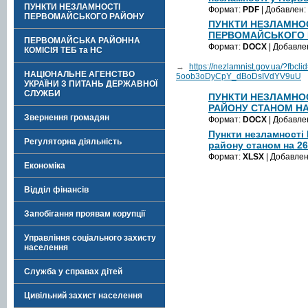
ПУНКТИ НЕЗЛАМНОСТІ
Формат:
PDF
| Добавлен:
ПЕРВОМАЙСЬКОГО РАЙОНУ
ПУНКТИ НЕЗЛАМНО
ПЕРВОМАЙСЬКОГО 
ПЕРВОМАЙСЬКА РАЙОННА
Формат:
DOCX
| Добавле
КОМІСІЯ ТЕБ та НС
→
https://nezlamnist.gov.ua/?fb
НАЦІОНАЛЬНЕ АГЕНСТВО
5oob3oDyCpY_dBoDsIVdYV9uU
УКРАЇНИ З ПИТАНЬ ДЕРЖАВНОЇ
СЛУЖБИ
ПУНКТИ НЕЗЛАМНО
РАЙОНУ СТАНОМ НА 
Звернення громадян
Формат:
DOCX
| Добавле
Пункти незламності
Регуляторна діяльність
району станом на 26
Формат:
XLSX
| Добавле
Економіка
Відділ фінансів
Запобігання проявам корупції
Управління соціального захисту
населення
Служба у справах дітей
Цивільний захист населення