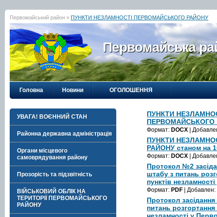
Первомайський район »
ПУНКТИ НЕЗЛАМНОСТІ ПЕРВОМАЙСЬКОГО РАЙОНУ
Первомайська рай
Головна
Новини
ОГОЛОШЕННЯ
ПУНКТИ НЕЗЛАМНО
УВАГА! ВОЄННИЙ СТАН
ПЕРВОМАЙСЬКОГО 
Формат:
DOCX
| Добавле
Районна державна адміністрація
ПУНКТИ НЕЗЛАМНО
РАЙОНУ станом на 1
Органи місцевого
Формат:
DOCX
| Добавле
самоврядування району
Протокол №2 засіда
штабу з питань розг
Прозорість та підзвітність
пунктів незламност
Формат:
PDF
| Добавлен:
ВІЙСЬКОВИЙ ОБЛІК НА
ТЕРИТОРІЇ ПЕРВОМАЙСЬКОГО
Протокол засідання
РАЙОНУ
питань розгортання т
незламності у Перв