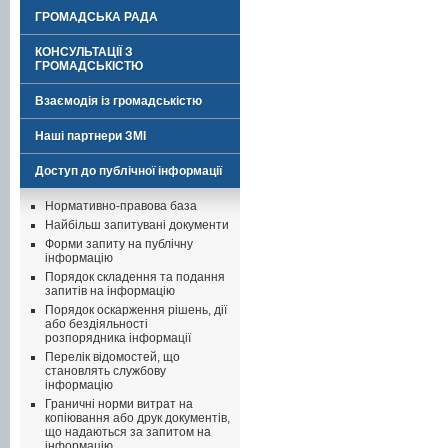
ГРОМАДСЬКА РАДА
КОНСУЛЬТАЦІЇ З
ГРОМАДСЬКІСТЮ
Взаємодія із громадськістю
Наші партнери ЗМІ
Доступ до публічної інформації
Нормативно-правова база
Найбільш запитувані документи
Форми запиту на публічну
інформацію
Порядок складення та подання
запитів на інформацію
Порядок оскарження рішень, дії
або бездіяльності
розпорядника інформації
Перелік відомостей, що
становлять службову
інформацію
Граничні норми витрат на
копіювання або друк документів,
що надаються за запитом на
інформацію