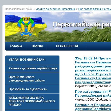
Первомайський район »
Доступ до публічної інформації
»
Про затвердження Реглам
Первомайська рай
Головна
Новини
ОГОЛОШЕННЯ
35-р 19.02.14 Про в
УВАГА! ВОЄННИЙ СТАН
Регламенту Первом
райдержадміністрац
Районна державна адміністрація
розпорядженням гол
від 21.02.2011 року
Органи місцевого
Регламенту Первом
самоврядування району
райдержадміністрац
Формат:
DOC
| Добавлен
Прозорість та підзвітність
Про затвердження Р
Первомайської райд
ВІЙСЬКОВИЙ ОБЛІК НА
Формат:
DOC
| Добавлен
ТЕРИТОРІЇ ПЕРВОМАЙСЬКОГО
Регламент Первомай
РАЙОНУ
державної адміністр