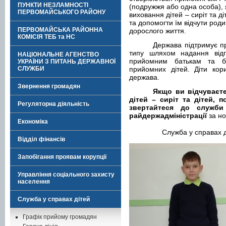
ПУНКТИ НЕЗЛАМНОСТІ
(подружжя або одна особа), 
ПЕРВОМАЙСЬКОГО РАЙОНУ
виховання дітей – сиріт та д
та допомогти їм відчути роди
ПЕРВОМАЙСЬКА РАЙОННА
дорослого життя.
КОМІСІЯ ТЕБ та НС
Держава підтримує пр
типу шляхом надання відпо
НАЦІОНАЛЬНЕ АГЕНСТВО
прийомним батькам та б
УКРАЇНИ З ПИТАНЬ ДЕРЖАВНОЇ
СЛУЖБИ
прийомних дітей. Діти кор
держава.
Звернення громадян
Якщо ви відчуваєт
дітей – сиріт та дітей, п
Регуляторна діяльність
звертайтеся до служб
райдержадміністрації
за но
Економіка
Служба у справах 
Відділ фінансів
Запобігання проявам корупції
Управління соціального захисту
населення
Служба у справах дітей
Графік прийому громадян