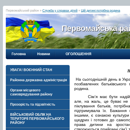
Первомайський район »
Служба у справах дітей
»
Цій дитині потрібна родина
Первомайська рай
Головна
Новини
ОГОЛОШЕННЯ
УВАГА! ВОЄННИЙ СТАН
Н
На сьогоднішній день в Украї
Районна державна адміністрація
позбавлених батьківського 
родина
.
Органи місцевого
самоврядування району
Сім’я має бути над
але, на жаль, це буває не 
Прозорість та підзвітність
піклування батьків, потріб
підтримувала їх. Бажання 
ВІЙСЬКОВИЙ ОБЛІК НА
іншими, є ознакою культури
ТЕРИТОРІЇ ПЕРВОМАЙСЬКОГО
щедрих і готових до самоп
РАЙОНУ
права дитини на зроста
створюються прийомні сім’ї т