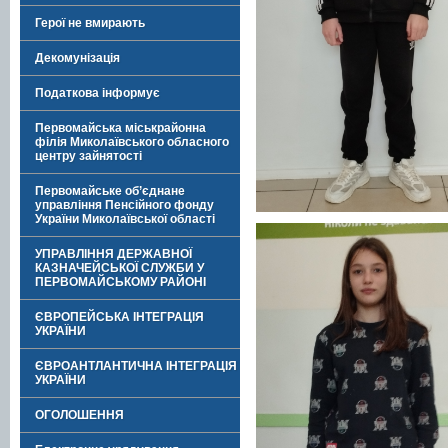
Герої не вмирають
Декомунізація
Податкова інформує
Первомайська міськрайонна
філія Миколаївського обласного
центру зайнятості
Первомайське об’єднане
управління Пенсійного фонду
України Миколаївської області
УПРАВЛІННЯ ДЕРЖАВНОЇ
КАЗНАЧЕЙСЬКОЇ СЛУЖБИ У
ПЕРВОМАЙСЬКОМУ РАЙОНІ
ЄВРОПЕЙСЬКА ІНТЕГРАЦІЯ
УКРАЇНИ
ЄВРОАНТЛАНТИЧНА ІНТЕГРАЦІЯ
УКРАЇНИ
ОГОЛОШЕННЯ