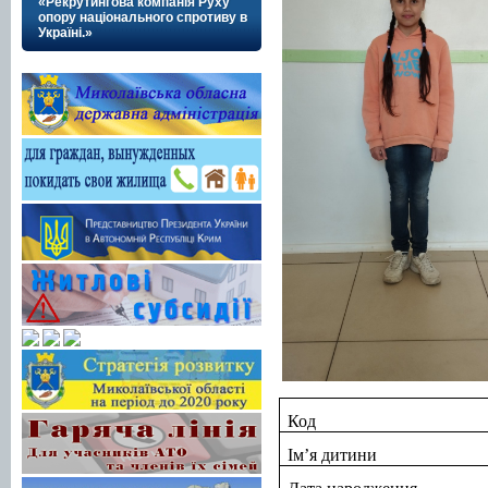
«Рекрутингова компанія Руху
опору національного спротиву в
Україні.»
Код
Ім’я дитини