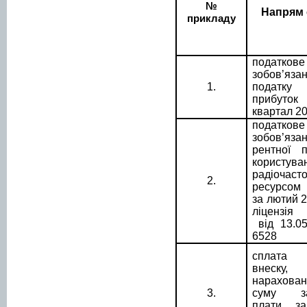
№
Напрям 
прикладу
податкове
зобов’я
1.
подат
прибут
квартал 2
податкове
зобов’я
рентної 
користува
радіочаст
2.
ресурсом
за лютий 2
ліцензія
від 13.0
6528
сплата 
внеску,
нарахова
3.
суму зар
плати з