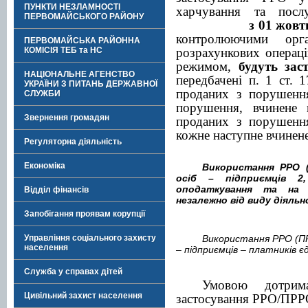
ПУНКТИ НЕЗЛАМНОСТІ
харчування та посл
ПЕРВОМАЙСЬКОГО РАЙОНУ
з 01 жовт
контролюючими орг
ПЕРВОМАЙСЬКА РАЙОННА
КОМІСІЯ ТЕБ та НС
розрахункових операц
режимом,
будуть зас
НАЦІОНАЛЬНЕ АГЕНСТВО
передбачені п. 1 ст. 1
УКРАЇНИ З ПИТАНЬ ДЕРЖАВНОЇ
проданих з порушення
СЛУЖБИ
порушення, вчинене в
Звернення громадян
проданих з порушення
кожне наступне вчинен
Регуляторна діяльність
Економіка
Використання РРО (
осіб – підприємців 2
оподаткування та на з
Відділ фінансів
незалежно від виду діяльн
Запобігання проявам корупції
Управління соціального захисту
Використання РРО (ПРР
населення
– підприємців – платників є
Служба у справах дітей
Умовою дотрим
Цивільний захист населення
застосування РРО/ПРРО