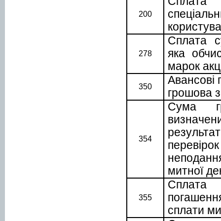
Сплата
спеціа
200
користув
Сплата с
яка обчи
278
марок акц
Авансові 
350
грошова 
Сума гр
визначен
результ
а
354
перевірок
неподанн
митної де
Сплата
погашенн
355
сплати м