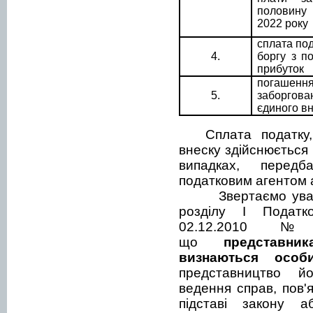
половину
2022 року
сплата
под
4.
боргу з п
прибуток
погашенн
5.
заборгов
єдиного в
Сплата податку
внеску здійснюється
випадках, передб
податковим агентом 
Звертаємо ува
розділу І Податк
02.12.2010 №
що
п
редставни
визнаються особ
представництво й
ведення справ, пов'я
підставі закону аб