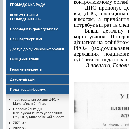
контролюючому органі
ГРОМАДСЬКА РАДА
ДПС пропонує до
від ДПС, функціонал 
КОНСУЛЬТАЦІЇ З
вимогам, а придбання
ГРОМАДСЬКІСТЮ
потребує витрат та спе
Взаємодія із громадськістю
Більш детальну 
користування Прог
Наші партнери ЗМІ
дізнатися на офіційно
РРО» (
tax.gov.ua/ban
Доступ до публічної інформації
державних податкови
суб’єкта господарюван
Очищення влади
З повагою, Головн
Герої не вмирають
Декомунізація
Податкова інформує
Територіальні органи ДФС у
Миколаївській області
Первомайська ДПІ
Южноукраїнського управління
ГУ ДПС у Миколаївській області
2021 рік
2022 рік