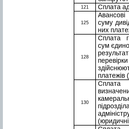
Сплата а
121
Авансові
суму диві
125
них плате
Сплата г
сум єдино
резуль
128
перевір
здійсню
платежів 
Сплата г
визначе
камера
130
підрозд
адміні
(юридичні