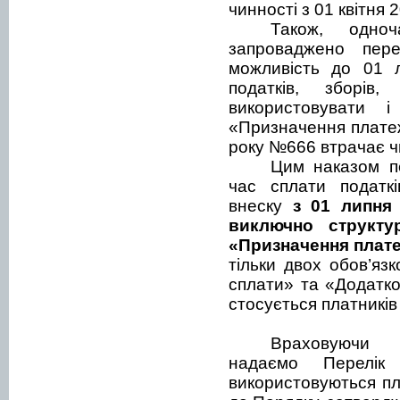
чинності з 01 квітня 
Також, одноч
запроваджено пере
можливість до 01 
податків, зборів
використовувати 
«Призначення платеж
року №666 втрачає чи
Цим наказом п
час сплати податкі
внеску
з 01 липня
виключно структу
«Призначення плат
тільки двох обов’яз
сплати» та «
Д
одатк
стосується платникі
Враховую
надаємо
Перелік
використовуються п