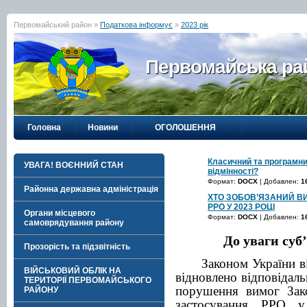
Первомайський район »
Податкова інформує
»
2023 рік
Первомайська рай
Головна
Новини
ОГОЛОШЕННЯ
Класичний та програмни
УВАГА! ВОЄННИЙ СТАН
відмінності?
Формат:
DOCX
| Добавлен:
1
Районна державна адміністрація
ХТО ЗОБОВ’ЯЗАНИЙ В
РРО У 2023 РОЦІ
Органи місцевого
Формат:
DOCX
| Добавлен:
1
самоврядування району
До уваги суб
Прозорість та підзвітність
Законом України 
ВІЙСЬКОВИЙ ОБЛІК НА
відновлено відповідаль
ТЕРИТОРІЇ ПЕРВОМАЙСЬКОГО
порушення вимог За
РАЙОНУ
застосування РРО у 