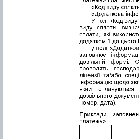
платежу» платіжної ін
«Код виду сплат
«Додаткова інфо
У полі «Код виду
виду сплати, визна
сплати, які викорис
додатком 1 до цього 
у полі «Додатко
заповнює інформац
довільній формі. С
проводять господар
ліцензії та/або спе
інформацію щодо звіт
який сплачуються 
дозвільного документ
номер, дата).
Приклади заповнен
платежу»