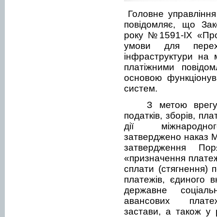
Головне управління
повідомляє, що Зак
року №1591-I
X
«Про
умови для перехо
інфраструктури на 
платіжними повідом
основою функціонув
систем.
З метою врег
податків, зборів, пл
дії міжнародног
затверджено наказ 
затвердження Пор
«призначення платежу
сплати (стягнення) п
платежів, єдиного в
державне соціаль
авансових платеж
застави, а також у 