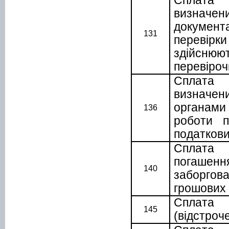
Сплата г
визначе
докумен
131
перевір
здійсн
перевіроч
Сплата г
визначен
органами
136
роботи п
податков
Сплата
погашенн
140
заборгова
грошових 
Сплат
145
(відстроч