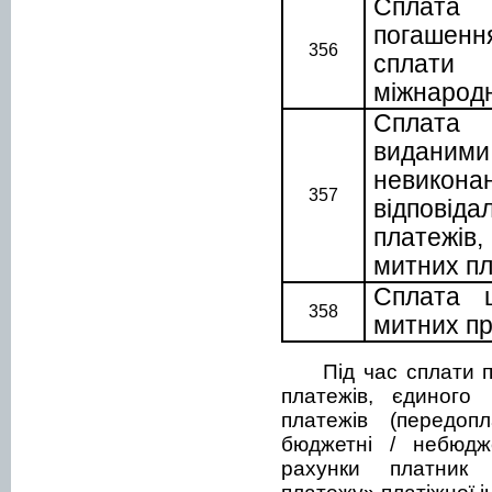
Сплата
погашенн
356
сплати 
міжнарод
Сплата 
виданим
невико
357
відповід
платежів
митних пл
Сплата 
358
митних
п
Під час сплати п
платежів, єдиного 
платежів (передоп
бюджетні / небюдж
рахунки платник 