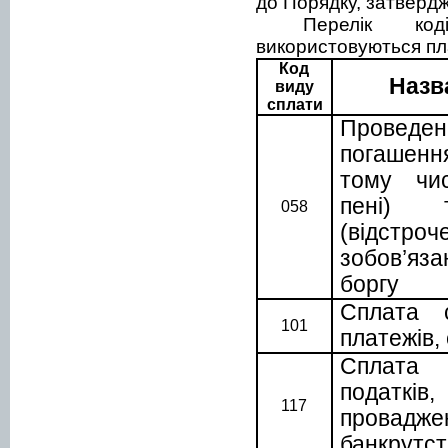
до Порядку
, затверд
Перелік ко
використовуються п
Код
Назв
виду
сплати
Проведен
погашенн
тому чис
пені) т
058
(відстр
зобов’я
боргу
Сплата с
101
платежів,
Сплата
податків
117
провад
банкрутс