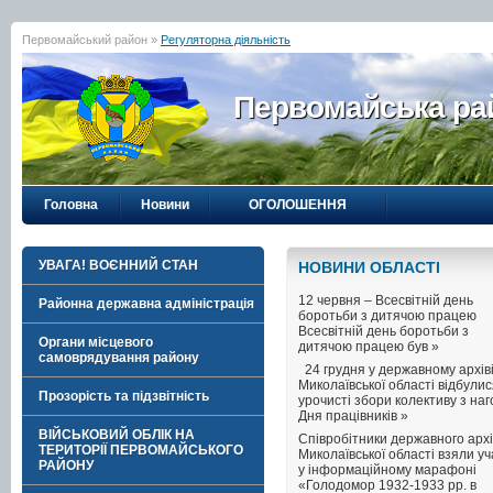
Первомайський район »
Регуляторна діяльність
Первомайська рай
Головна
Новини
ОГОЛОШЕННЯ
УВАГА! ВОЄННИЙ СТАН
НОВИНИ ОБЛАСТI
12 червня – Всесвітній день
Районна державна адміністрація
боротьби з дитячою працею
Всесвітній день боротьби з
Органи місцевого
дитячою працею був »
самоврядування району
24 грудня у державному архів
Миколаївської області відбули
Прозорість та підзвітність
урочисті збори колективу з на
Дня працівників »
ВІЙСЬКОВИЙ ОБЛІК НА
Співробітники державного архі
ТЕРИТОРІЇ ПЕРВОМАЙСЬКОГО
Миколаївської області взяли уч
РАЙОНУ
у інформаційному марафоні
«Голодомор 1932-1933 рр. в