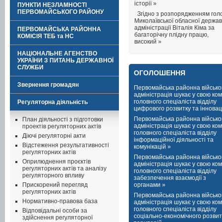
історії »
ПУНКТИ НЕЗЛАМНОСТІ
ПЕРВОМАЙСЬКОГО РАЙОНУ
Згідно з розпорядженням гол
Миколаївської обласної держав
адміністрації Віталія Кіма за
ПЕРВОМАЙСЬКА РАЙОННА
багаторічну плідну працю,
КОМІСІЯ ТЕБ та НС
високий »
НАЦІОНАЛЬНЕ АГЕНСТВО
УКРАЇНИ З ПИТАНЬ ДЕРЖАВНОЇ
СЛУЖБИ
ОГОЛОШЕННЯ
Звернення громадян
Первомайська районна військо
адміністрація шукає у свою ко
головного спеціаліста відділу
Регуляторна діяльність
цифрового розвитку та інноваці
Первомайська районна військо
План діяльності з підготовки
адміністрація шукає у свою ко
проектів регуляторних актів
головного спеціаліста відділу
Діючі регуляторні акти
інформаційної діяльності та
Відстеження результативності
комунікацій »
регуляторних актів
Первомайська районна військо
Оприлюднення проєктів
адміністрація шукає у свою ко
регуляторних актів та аналізу
головного спеціаліста відділу
регуляторного впливу
забезпечення взаємодії з
Прискорений перегляд
органами »
регуляторних актів
Первомайська районна військо
Нормативно-правова база
адміністрація шукає у свою ко
головного спеціаліста відділу
Відповідальні особи за
соціально-економічного розвит
здійснення регуляторної