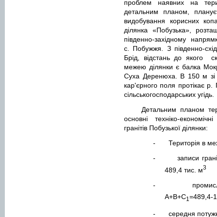
проблем наявних на терит
детальним планом, плануєт
видобування корисних копа
ділянка «Побузька», розта
південно-західному напрям
с. Побужжя. З південно-схід
Брід, відстань до якого
с
межею ділянки є балка Мок
Суха Деренюха. В 150 м зі с
кар'єрного поля протікає р. 
сільськогосподарських угідь.
Детальним планом тер
основні техніко-економічн
гранітів Побузької ділянки:
-
Територія в ме
-
записи гран
3
489,4 тис. м
-
промис
А+В+С
=489,4-1
1
-
середня потужн