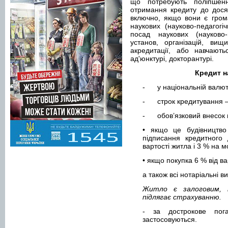
що потребують поліпшен
отримання кредиту до дося
включно, якщо вони є гром
наукових (науково-педагогіч
посад наукових (науково-п
установ, організацій, вищ
акредитації, або навчают
ад'юнктурі, докторантурі.
Кредит н
-
у національній валюті
-
строк кредитування –
-
обов’язковий внесок
• якщо це будівництв
підписання кредитного
вартості житла і 3 % на 
• якщо покупка 6 % від ва
а також всі нотаріальні 
Житло є залоговим, 
підлягає страхуванню.
- за дострокове пог
застосовуються.