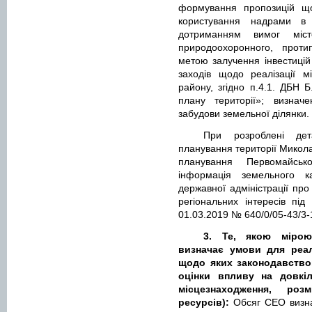
формування пропозицій що
користування надрами в 
дотриманням вимог містоб
природоохоронного, проти
метою залучення інвестицій 
заходів щодо реалізації мі
району, згідно п.4.1. ДБН Б
плану території»; визнач
забудови земельної ділянки.
При розроблені дет
планування території Микола
планування Первомайськ
інформація земельного ка
державної адміністрації пр
регіональних інтересів пі
01.03.2019 № 640/0/05-43/3-
3. Те, якою мірою
визначає умови для реалі
щодо яких законодавство
оцінки впливу на довкі
місцезнаходження, роз
ресурсів):
Обсяг СЕО визна