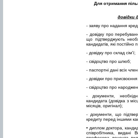
Для отримання піль
довідки 
- заяву про надання кред
- довідку про перебуван
що підтверджують необ
кандидатів, які постійно 
- довідку про склад сім'ї;
- свідоцтво про шлюб;
- паспортні дані всіх члені
- довідки про присвоєння
- свідоцтво про народжен
- документи, необхід
кандидата (довідка з міс
місяців, оригінал);
- документи, що підтве
кредиту перед іншими к
• диплом доктора, канди
співробітника, видані 
професора, доцента, вид