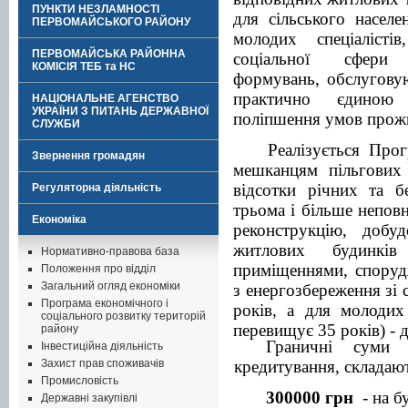
ПУНКТИ НЕЗЛАМНОСТІ
для сільського насел
ПЕРВОМАЙСЬКОГО РАЙОНУ
молодих спеціалісті
ПЕРВОМАЙСЬКА РАЙОННА
соціальної сфери с
КОМІСІЯ ТЕБ та НС
формувань, обслуговую
практично єдиною
НАЦІОНАЛЬНЕ АГЕНСТВО
УКРАЇНИ З ПИТАНЬ ДЕРЖАВНОЇ
поліпшення умов прожи
СЛУЖБИ
Реалізується Про
Звернення громадян
мешканцям пільгових 
відсотки річних та б
Регуляторна діяльність
трьома і більше неповн
Економіка
реконструкцію, добуд
житлових будинкі
Нормативно-правова база
приміщеннями, споруд
Положення про відділ
Загальний огляд економіки
з енергозбереження зі
Програма економічного і
років, а для молодих
соціального розвитку територій
перевищує 35 років) - д
району
Граничні с
ум
и
Інвестиційна діяльність
Захист прав споживачів
кредитування, складаю
Промисловість
3
00000
грн
-
на
б
Державні закупівлі