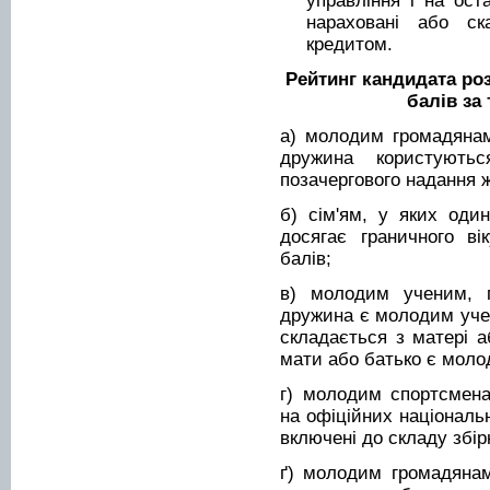
управління і на ос
нараховані або ск
кредитом.
Рейтинг кандидата ро
балів за
а) молодим громадянам
дружина користують
позачергового надання ж
б) сім'ям, у яких один
досягає граничного ві
балів;
в) молодим ученим, 
дружина є молодим учен
складається з матері а
мати або батько є молод
г) молодим спортсмена
на офіційних національ
включені до складу збірн
ґ) молодим громадянам