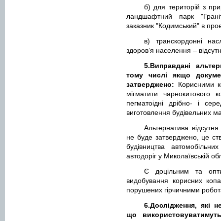
б) для територій з пр
ландшафтний парк "Грані
заказник "Кодимський" в про
в) транскордонні нас
здоров’я населення – відсутн
5.Виправдані альтер
тому числі якщо докуме
затверджено:
Корисними к
мігматити чарнокитового к
пегматоідні дрібно- і сере
виготовлення будівельних ма
Альтернатива відсутн
не буде затверджено, це с
будівництва автомобільних
автодоріг у Миколаївській обл
Є доцільним та опт
видобування корисних копа
порушених гірчичними робота
6.Дослідження, які н
що використовуватимутьс