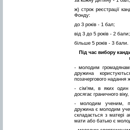
за кожну дитину - 1 бал;
ж) строк реєстрації ка
Фонду:
до 3 років - 1 бал;
від 3 до 5 років - 2 бали;
більше 5 років - 3 бали.
Під час вибору канд
- молодим громадянам
дружина користують
позачергового надання 
- сім'ям, в яких один
досягає граничного вік
- молодим ученим, п
дружина є молодим учен
складається з матері а
мати або батько є моло