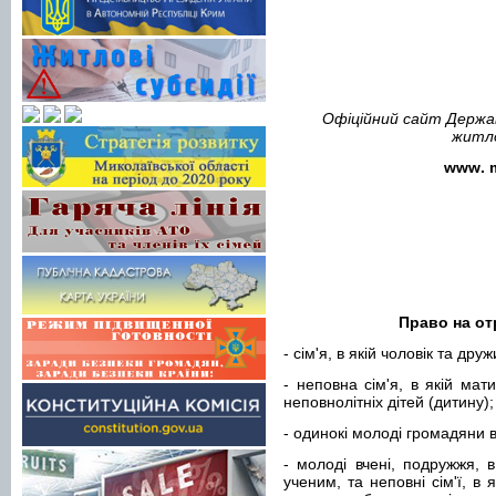
Офіційний сайт Держа
житло
www
.
Право на от
- сім'я, в якій чоловік та дру
- неповна сім'я, в якій мат
неповнолітніх дітей (дитину);
- одинокі молоді громадяни в
- молоді вчені, подружжя,
ученим, та неповні сім'ї, в