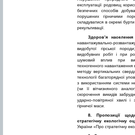
експлуатації родовищ корис
безпечних способів добува
порушених гірничими пор
складуватися в окремі бурти
рекультивації.
Здоров’я населен
навантажувально-розванта
видобутої гірської пород
видобувних робіт і при роб
шумовий вплив при ви
техногенного навантаження 
методу вертикальних сверд
технології багаторядної упо
з використанням системи не
(чи її вітчизняного аналог
скорочення викидів забруд
ударно-повітряної хвилі і
гірничої маси.
8. Пропозиції щод
стратегічну екологічну оц
України «Про стратегічну еко