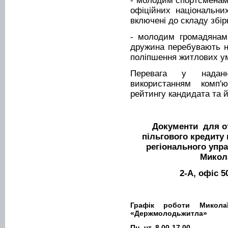
- молодим спортсменам,
офіційних національни
включені до складу збір
- молодим громадянам
дружина перебувають на
поліпшення житлових умо
Перевага у наданн
використанням комп'
рейтингу кандидата та 
Документи для о
пільгового кредиту
регіонального упр
Микола
2-А, офіс 50
Графік роботи Миколаї
«Держмолодьжитла»
Пн.-чт. 8.00-17.00