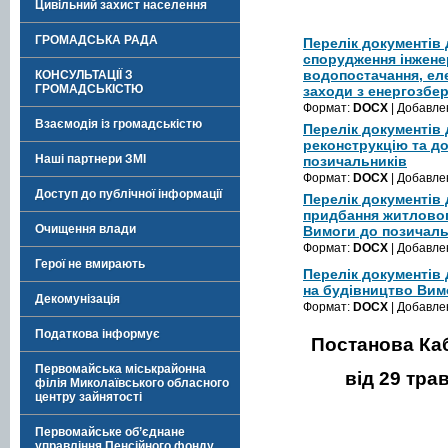
Цивільний захист населення
ГРОМАДСЬКА РАДА
Перелік документів
спорудження інженер
водопостачання, ел
КОНСУЛЬТАЦІЇ З
ГРОМАДСЬКІСТЮ
заходи з енергозбе
Формат:
DOCX
| Добавле
Взаємодія із громадськістю
Перелік документів
реконструкцію та д
Наші партнери ЗМІ
позичальників
Формат:
DOCX
| Добавле
Доступ до публічної інформації
Перелік документів
придбання житловог
Очищення влади
Вимоги до позичаль
Формат:
DOCX
| Добавле
Герої не вмирають
Перелік документів
на будівництво Вим
Декомунізація
Формат:
DOCX
| Добавле
Податкова інформує
Постанова Каб
Первомайська міськрайонна
від 29 тра
філія Миколаївського обласного
центру зайнятості
Первомайське об’єднане
управління Пенсійного фонду