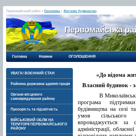
Первомайський район »
Економіка
»
Житлове будівництво
Первомайська рай
Головна
Новини
ОГОЛОШЕННЯ
УВАГА! ВОЄННИЙ СТАН
«До відома жит
Районна державна адміністрація
Власний будинок - 
Органи місцевого
В Миколаївс
ь
к
самоврядування району
програма підтримки
будівництва на селі 
Прозорість та підзвітність
умов сільського
ВІЙСЬКОВИЙ ОБЛІК НА
впроваджується за с
ТЕРИТОРІЇ ПЕРВОМАЙСЬКОГО
адміністрації, обласно
РАЙОНУ
відповідних житлових 