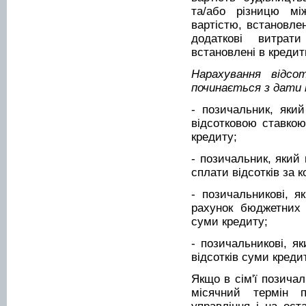
та/або різницю мі
вартістю, встановле
додаткові витрат
встановлені в кредит
Нарахування відсо
починається з дати 
- позичальник, яки
відсотковою ставкою
кредиту;
- позичальник, який 
сплати відсотків за 
- позичальникові, я
рахунок бюджетних 
суми кредиту;
- позичальникові, як
відсотків суми кредит
Якщо в сім'ї позичал
місячний термін п