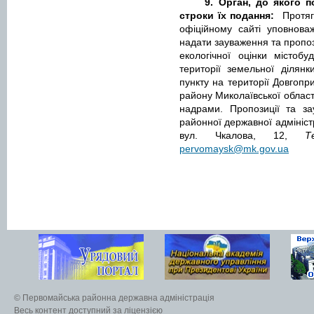
9. Орган, до якого п
строки їх подання:
Протяг
офіційному сайті уповнова
надати зауваження та пропоз
екологічної оцінки містобу
території земельної ділян
пункту на території Довгопр
району Миколаївської област
надрами. Пропозиції та з
районної державної адмініст
вул. Чкалова, 12,
Т
pervomaysk@mk.gov.ua
© Первомайська районна державна адміністрація
Весь контент доступний за ліцензією