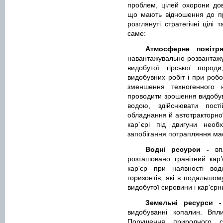
проблем, цілей охорони дов
що мають відношення до пр
розглянуті стратегічні ціл
саме:
Атмосферне повіт
навантажувально-розванта
видобутої гірської пород
видобувних робіт і при робо
зменшення техногенного 
проводити зрошення видобувн
водою, здійснювати пост
обладнання й автотракторної
кар´єрі під двигуни необ
запобігання потрапляння мас
Водні ресурси -
в
розташовано гранітний кар’
кар'єр при наявності вод
горизонтів, які в подальшо
видобутої сировини і кар'єрни
Земельні ресурси 
видобуванні копалин. Впл
Порушення природного с