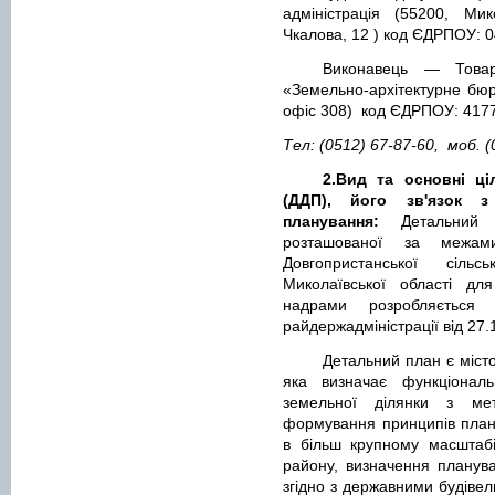
адміністрація (55200, Мик
Чкалова, 12 ) код ЄДРПОУ: 
Виконавець — Товар
«Земельно-архітектурне бюро
офіс 308)
код ЄДРПОУ: 417
Тел: (0512) 67-87-60,
моб. (
2.Вид та основні ці
(ДДП), його зв'язок 
планування:
Детальний 
розташованої за межам
Довгопристанської сіль
Миколаївської області дл
надрами розробляється 
райдержадміністрації від 27.
Детальний план є міст
яка визначає функціонал
земельної ділянки з мет
формування принципів плану
в більш крупному масштабі
району, визначення планув
згідно з державними будівел