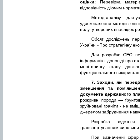
оцінки:
Перевірка матері
відповідність діючим нормат
Метод аналізу – для у
удосконалення методів оцінк
пилу, утворених внаслідок ро
Обсяг досліджень пер
України «Про стратегічну еко
Для розробки СЕО пер
інформацію: доповіді про ст
моніторингу стану довкіл
функціонального використанн
7. Заходи, які перед
зменшення та пом’якшен
документа державного пл
розкривні породи — ґрунтов
зруйновані граніти - не вмі
джерелом забруднення навк
Розробка ведеться
транспортуванням сировини
При визначенні сфер