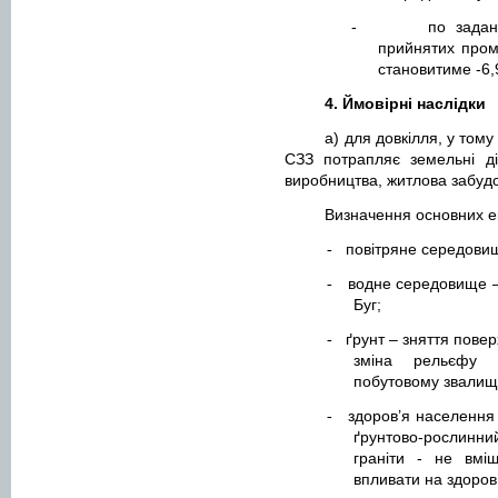
-
по задан
прийнятих пром
становитиме -6,
4. Ймовірні наслідки
а) для довкілля, у тому
СЗЗ потрапляє земельні ді
виробництва, житлова забуд
Визначення основних е
повітряне середови
-
водне середовище – 
-
Буг;
ґрунт – зняття пове
-
зміна рельєфу м
побутовому звалищі
здоров’я населення 
-
ґрунтово-рослинний
граніти - не вмі
впливати на здоров