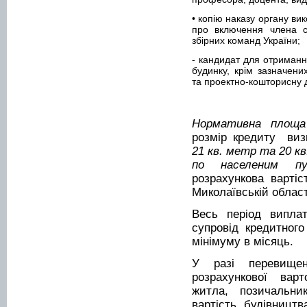
• копію наказу органу вик
про включення члена с
збірних команд України;
- кандидат для отриманн
будинку, крім зазначени
та проектно-кошторисну 
Нормативна площ
розмір кредиту ви
21 кв. метр
та
20 к
по населеним пу
розрахункова варті
Миколаївській облас
Весь період виплат
супровід кредитног
мінімуму в місяць.
У разі перевищен
розрахункової варт
житла, позичальни
вартість будівницт