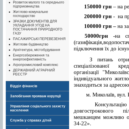
Розвиток малого та середнього
150000 грн
– на р
підприємництва
Житлово-комунальне
2
00000
грн
-
на
п
господарство
ЗРАЗКИ ДОКУМЕНТІВ ДЛЯ
100000 грн –
на з
УКЛАДАННЯ УГОД НА
ПОСТАЧАННЯ ПРИРОДНОГО
ГАЗУ
50000грн -
на с
ПАСАЖИРСЬКІ ПЕРЕВЕЗЕННЯ
(газифікація,водопос
Житлове будівництво
підключення їх до існу
Архітектура, містобудування
Енергозбереження та
З питань отри
енергоефективність
Агропромисловий комплекс
спеціалізованої кред
ДЕРЖАВНИЙ АГРАРНИЙ
організації "Миколаї
РЕЄСТР
індивідуального житло
знаходиться за адресою
Відділ фінансів
м. Миколаїв, вул. 
Запобігання проявам корупції
Консультац
Управління соціального захисту
довгострокового пі
населення
мешканцям можливо от
Служба у справах дітей
34-22».