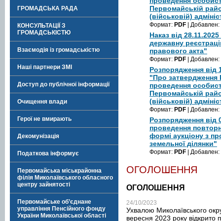
проведення особист
Первомайській райо
ГРОМАДСЬКА РАДА
(військовій) адмініс
Формат:
PDF
| Добавлен:
КОНСУЛЬТАЦІЇ З
ГРОМАДСЬКІСТЮ
Наказ від 28.11.202
державну реєстраці
Взаємодія із громадськістю
правового акта"
Формат:
PDF
| Добавлен:
Наші партнери ЗМІ
Розпорядження від 1
"Про затвердження П
Доступ до публічної інформації
проведення особист
Первомайській райо
(військовій) адмініс
Очищення влади
Формат:
PDF
| Добавлен:
Герої не вмирають
Розпорядження від 
проведення повторн
формі аукціону з п
Декомунізація
земельної ділянки"
Формат:
PDF
| Добавлен:
Податкова інформує
ОГОЛОШЕННЯ
Первомайська міськрайонна
філія Миколаївського обласного
центру зайнятості
ОГОЛОШЕННЯ
Первомайське об’єднане
24/10/2023
управління Пенсійного фонду
Ухвалою Миколаївського окру
України Миколаївської області
вересня 2023 року відкрито 