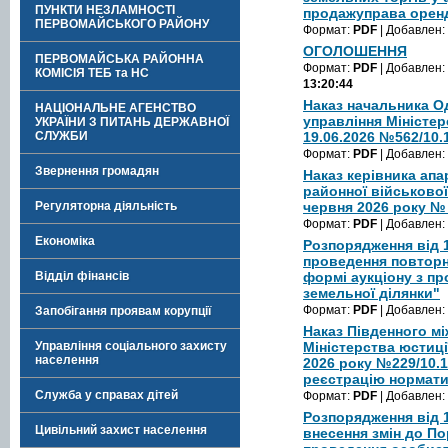
ПУНКТИ НЕЗЛАМНОСТІ
продажуправа оренд
ПЕРВОМАЙСЬКОГО РАЙОНУ
Формат:
PDF
| Добавлен:
ОГОЛОШЕННЯ
ПЕРВОМАЙСЬКА РАЙОННА
Формат:
PDF
| Добавлен:
КОМІСІЯ ТЕБ та НС
13:20:44
Наказ начальника О
НАЦІОНАЛЬНЕ АГЕНСТВО
управління Міністер
УКРАЇНИ З ПИТАНЬ ДЕРЖАВНОЇ
СЛУЖБИ
19.06.2026 №562/10.
Формат:
PDF
| Добавлен:
Звернення громадян
Наказ керівника ап
районної військової 
Регуляторна діяльність
червня 2026 року №
Формат:
PDF
| Добавлен:
Економіка
Розпорядження від 1
проведення повторн
Відділ фінансів
формі аукціону з п
земельної ділянки"
Формат:
PDF
| Добавлен:
Запобігання проявам корупції
Наказ Південного м
Управління соціального захисту
Міністерства юстиці
населення
2026 року №229/10.
реєстрацію нормати
Служба у справах дітей
Формат:
PDF
| Добавлен:
Розпорядження від 
Цивільний захист населення
внесення змін до Пор