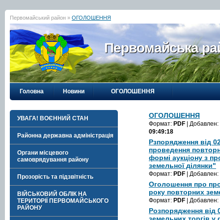
Первомайський район »
ОГОЛОШЕННЯ
Первомайська рай
Головна
Новини
ОГОЛОШЕННЯ
ОГОЛОШЕННЯ
УВАГА! ВОЄННИЙ СТАН
Формат:
PDF
| Добавлен:
09:49:18
Районна державна адміністрація
Рзпорядження від 0
проведення повторн
Органи місцевого
формі аукціону з п
самоврядування району
земельної ділянки"
Формат:
PDF
| Добавлен:
Прозорість та підзвітність
Оголошення про про
року повторних зем
ВІЙСЬКОВИЙ ОБЛІК НА
Формат:
PDF
| Добавлен:
ТЕРИТОРІЇ ПЕРВОМАЙСЬКОГО
РАЙОНУ
Розпорядження від 
земельних торгів у 