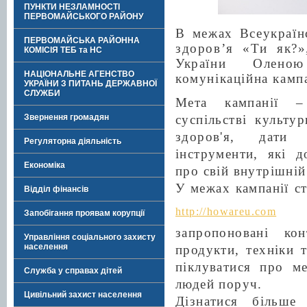
ПУНКТИ НЕЗЛАМНОСТІ
ПЕРВОМАЙСЬКОГО РАЙОНУ
В межах Всеукраїн
ПЕРВОМАЙСЬКА РАЙОННА
здоров’я «Ти як?»
КОМІСІЯ ТЕБ та НС
України Оленою
НАЦІОНАЛЬНЕ АГЕНСТВО
комунікаційна камп
УКРАЇНИ З ПИТАНЬ ДЕРЖАВНОЇ
СЛУЖБИ
Мета кампанії 
Звернення громадян
суспільстві культу
здоров'я, дати
Регуляторна діяльність
інструменти, які 
Економіка
про свій внутрішній
У межах кампанії с
Відділ фінансів
(h
http://howareu.com
Запобігання проявам корупції
запропоновані кон
Управління соціального захисту
населення
продукти, техніки 
піклуватися про ме
Служба у справах дітей
людей поруч.
Цивільний захист населення
Дізнатися більше