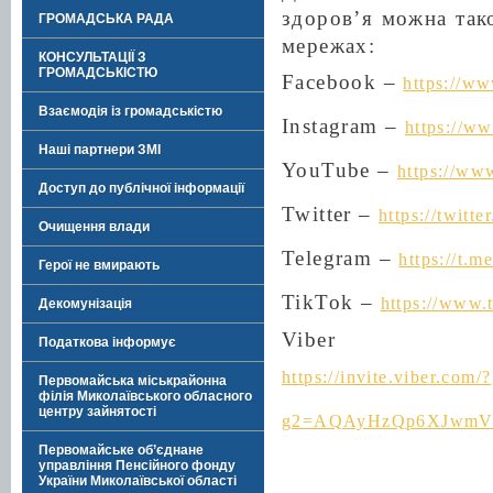
здоров’я можна так
ГРОМАДСЬКА РАДА
мережах:
КОНСУЛЬТАЦІЇ З
ГРОМАДСЬКІСТЮ
Facebook –
https://w
Взаємодія із громадськістю
Instagram –
https://w
Наші партнери ЗМІ
YouTube –
https://w
Доступ до публічної інформації
Twitter –
https://twitt
Очищення влади
Telegram –
https://t.
Герої не вмирають
TikTok –
https://www
Декомунізація
Viber
Податкова інформує
https://invite.viber.com/?
Первомайська міськрайонна
філія Миколаївського обласного
центру зайнятості
g2=AQAyHzQp6XJwmVC
Первомайське об’єднане
управління Пенсійного фонду
України Миколаївської області