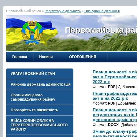
Первомайський район »
Регуляторна діяльність
»
Планування діяльності
Первомайська рай
Головна
Новини
ОГОЛОШЕННЯ
План діяльності з п
УВАГА! ВОЄННИЙ СТАН
актів Первомайської
2022 рік
Районна державна адміністрація
Формат:
PDF
| Добавлен:
План-графік відсте
Органи місцевого
актів на 2022 рік
самоврядування району
Формат:
PDF
| Добавлен:
План діяльності з п
Прозорість та підзвітність
регуляторних актів
державної адміністра
ВІЙСЬКОВИЙ ОБЛІК НА
Формат:
DOCX
| Добавле
ТЕРИТОРІЇ ПЕРВОМАЙСЬКОГО
РАЙОНУ
Зміни до плану-граф
результативності ре