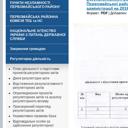
ПУНКТИ НЕЗЛАМНОСТІ
Первомайської райо
ПЕРВОМАЙСЬКОГО РАЙОНУ
адміністрації на 2016
Формат:
PDF
| Добавлен:
ПЕРВОМАЙСЬКА РАЙОННА
КОМІСІЯ ТЕБ та НС
НАЦІОНАЛЬНЕ АГЕНСТВО
УКРАЇНИ З ПИТАНЬ ДЕРЖАВНОЇ
СЛУЖБИ
Звернення громадян
Регуляторна діяльність
План діяльності з підготовки
проектів регуляторних актів
Діючі регуляторні акти
Відстеження результативності
регуляторних актів
Оприлюднення проєктів
регуляторних актів та аналізу
регуляторного впливу
Прискорений перегляд
регуляторних актів
Нормативно-правова база
Відповідальні особи за
здійснення регуляторної