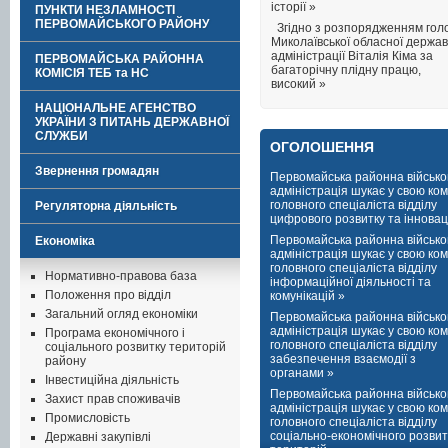
історії »
ПУНКТИ НЕЗЛАМНОСТІ
ПЕРВОМАЙСЬКОГО РАЙОНУ
Згідно з розпорядженням гол
Миколаївської обласної держав
адміністрації Віталія Кіма за
ПЕРВОМАЙСЬКА РАЙОННА
багаторічну плідну працю,
КОМІСІЯ ТЕБ та НС
високий »
НАЦІОНАЛЬНЕ АГЕНСТВО
УКРАЇНИ З ПИТАНЬ ДЕРЖАВНОЇ
СЛУЖБИ
ОГОЛОШЕННЯ
Звернення громадян
Первомайська районна військо
адміністрація шукає у свою ко
головного спеціаліста відділу
Регуляторна діяльність
цифрового розвитку та інноваці
Первомайська районна військо
Економіка
адміністрація шукає у свою ко
головного спеціаліста відділу
Нормативно-правова база
інформаційної діяльності та
Положення про відділ
комунікацій »
Загальний огляд економіки
Первомайська районна військо
адміністрація шукає у свою ко
Програма економічного і
головного спеціаліста відділу
соціального розвитку територій
забезпечення взаємодії з
району
органами »
Інвестиційна діяльність
Первомайська районна військо
Захист прав споживачів
адміністрація шукає у свою ко
Промисловість
головного спеціаліста відділу
соціально-економічного розвит
Державні закупівлі