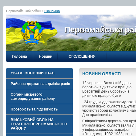
Первомайський район »
Економіка
Первомайська рай
Головна
Новини
ОГОЛОШЕННЯ
УВАГА! ВОЄННИЙ СТАН
НОВИНИ ОБЛАСТI
12 червня – Всесвітній день
Районна державна адміністрація
боротьби з дитячою працею
Всесвітній день боротьби з
Органи місцевого
дитячою працею був »
самоврядування району
24 грудня у державному архів
Миколаївської області відбули
Прозорість та підзвітність
урочисті збори колективу з на
Дня працівників »
ВІЙСЬКОВИЙ ОБЛІК НА
Співробітники державного архі
ТЕРИТОРІЇ ПЕРВОМАЙСЬКОГО
Миколаївської області взяли уч
РАЙОНУ
у інформаційному марафоні
«Голодомор 1932-1933 рр. в