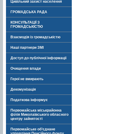
Цивільний захист населення
ГРОМАДСЬКА РАДА
КОНСУЛЬТАЦІЇ З
ГРОМАДСЬКІСТЮ
Взаємодія із громадськістю
Наші партнери ЗМІ
Доступ до публічної інформації
Очищення влади
Герої не вмирають
Декомунізація
Податкова інформує
Первомайська міськрайонна
філія Миколаївського обласного
центру зайнятості
Первомайське об’єднане
управління Пенсійного фонду