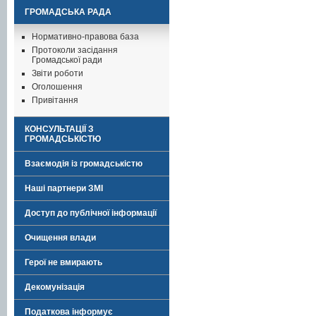
ГРОМАДСЬКА РАДА
Нормативно-правова база
Протоколи засідання
Громадської ради
Звіти роботи
Оголошення
Привітання
КОНСУЛЬТАЦІЇ З
ГРОМАДСЬКІСТЮ
Взаємодія із громадськістю
Наші партнери ЗМІ
Доступ до публічної інформації
Очищення влади
Герої не вмирають
Декомунізація
Податкова інформує