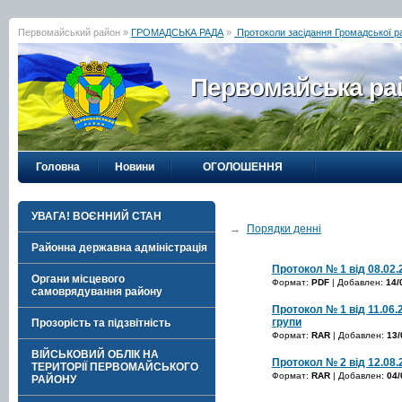
Первомайський район »
ГРОМАДСЬКА РАДА
»
Протоколи засідання Громадської р
Первомайська рай
Головна
Новини
ОГОЛОШЕННЯ
УВАГА! ВОЄННИЙ СТАН
→
Порядки денні
Районна державна адміністрація
Протокол № 1 від 08.02.
Органи місцевого
Формат:
PDF
| Добавлен:
14/
самоврядування району
Протокол № 1 від 11.06.2
групи
Прозорість та підзвітність
Формат:
RAR
| Добавлен:
13/
ВІЙСЬКОВИЙ ОБЛІК НА
Протокол № 2 від 12.08.
ТЕРИТОРІЇ ПЕРВОМАЙСЬКОГО
Формат:
RAR
| Добавлен:
04/
РАЙОНУ