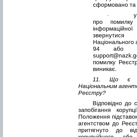
сформовано та
у
·
про помилку
інформацій
звернутися 
Національного а
94 або на
support@nazk.g
помилку Реєстр
виникає.
11. Що є п
Національним агент
Реєстру?
Відповідно до 
запобігання корупц
Положення підставо
агентством до Реєст
притягнуто до від
корупційного або