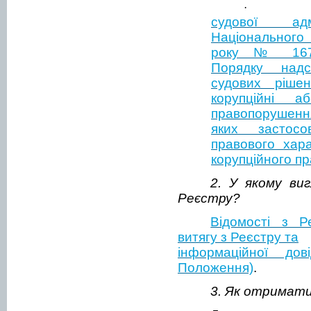
·
судової ад
Національного 
року № 167/
Порядку надс
судових ріше
корупційні а
правопорушення
яких застосо
правового хара
корупційного п
2. У якому виг
Реєстру?
Відомості з Р
витягу з Реєстру та
інформаційної дов
Положення)
.
3. Як отримати