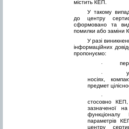
містить КЕП.
У такому випа
до центру сертиф
сформовано та ви
помилки або заміни 
У разі виникне
інформаційних довід
пропонуємо:
пер
·
·
носіях, компа
предмет цілісно
·
стосовно КЕП,
зазначеної на
функціоналу 
параметрів КЕ
центру серти