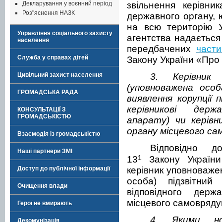
Декларування у воєнний період
звільнення керівни
Роз"яснення НАЗК
державного органу, 
на всю територію У
Управління соціального захисту
агентства надається
населення
передбачених
част
Служба у справах дітей
Закону України «Про 
Цивільний захист населення
3. Керівник 
(уповноважена особ
ГРОМАДСЬКА РАДА
виявлення корупції 
керівникові держ
КОНСУЛЬТАЦІЇ З
ГРОМАДСЬКІСТЮ
апарату) чи керівн
органу місцевого са
Взаємодія із громадськістю
Відповідно д
Наші партнери ЗМІ
1
13
Закону України 
Доступ до публічної інформації
керівник уповноваже
особа) підзвітний 
Очищення влади
відповідного дер
місцевого самовряду
Герої не вмирають
4. Якими но
Декомунізація