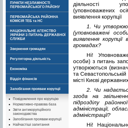
ПУНКТИ НЕЗЛАМНОСТІ
діяльності упо
ПЕРВОМАЙСЬКОГО РАЙОНУ
(уповноважених осі
виявлення корупції
ПЕРВОМАЙСЬКА РАЙОННА
КОМІСІЯ ТЕБ та НС
1. Чи утворюют
НАЦІОНАЛЬНЕ АГЕНСТВО
(уповноважені особ
УКРАЇНИ З ПИТАНЬ ДЕРЖАВНОЇ
виявлення корупції
СЛУЖБИ
громадах?
Звернення громадян
Ні! Уповноваже
Регуляторна діяльність
особи) з питань запо
утворюються (визнач
Економіка
та Севастопольській 
Відділ фінансів
місті Києві державних
Запобігання проявам корупції
2. Чи надаєть
згода на звільненн
Повідомлення про корупцію
підрозділу районно
Нормативно-правова база
адміністрації, обла
Звіти антикорупційного
законодавства
адміністрації?
Запобігання проявам корупції
Ні! Національ
Найчастіші запитання