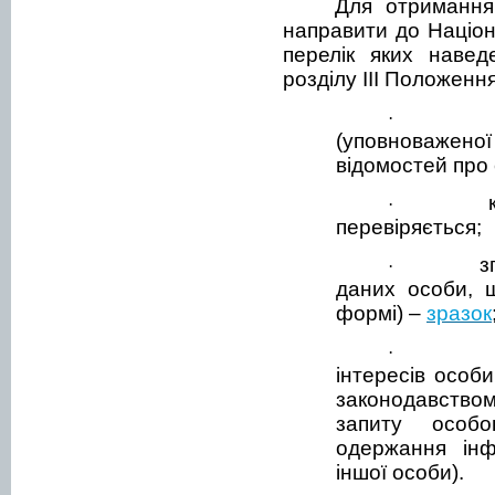
Для отримання
направити до Націон
перелік яких навед
розділу ІІІ Положення
·
(уповноважено
відомостей про
·
перевіряється;
з
·
даних особи, щ
формі) –
зразок
·
інтересів особ
законодавством
запиту особ
одержання інф
іншої особи).