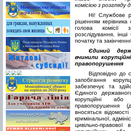
комісією з розгляду 
Ні! Службове р
рішенням керівника 
голова комісії 
розслідування, інші 
початку та закінченн
Єдиний держ
вчинили корупційні
правопорушення
Відповідно до 
запобігання коруп
забезпечує та зді
Єдиного державного
корупційні або
правопорушення (
вносяться відомості
кримінальної, адміні
цивільно-правової 