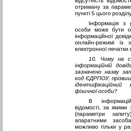
відсутність відомос
отриману за параме
пункті 5 цього розділу
Інформація з 
особи може бути о
інформаційної довід
онлайн-режимі із з
електронної печатки
10. Чому на с
інформаційній дові
зазначено назву за
код ЄДРПОУ, прізвище
ідентифікаційний
фізичної особи?
В інформацій
відомості, за якими
(параметри запиту
апаратними засоб
можливо тільки у раз