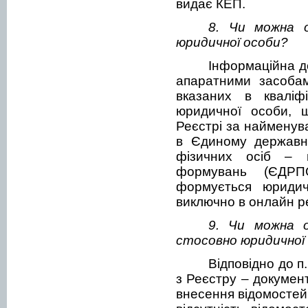
видає КЕП.
8. Чи можна 
юридичної особи?
Інформаційна д
апаратними засобам
вказаних в кваліфі
юридичної особи, 
Реєстрі за найменув
в Єдиному державно
фізичних осіб – п
формувань (ЄДРПО
формується юриди
виключно в онлайн р
9. Чи можна 
стосовно юридичної
Відповідно до п.
з Реєстру – документ
внесення відомостей