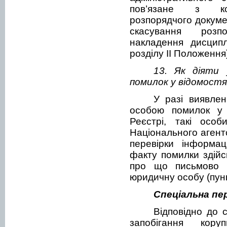
пов’язане з кор
розпорядчого докуме
скасування розп
накладення дисципл
розділу ІІ Положення)
13. Як діяти 
помилок у відомост
У разі виявле
особою помилок у 
Реєстрі, такі осо
Національного агент
перевірки інформац
факту помилки здійс
про що письмово 
юридичну особу (пунк
Спеціальна пе
Відповідно до 
запобігання кору