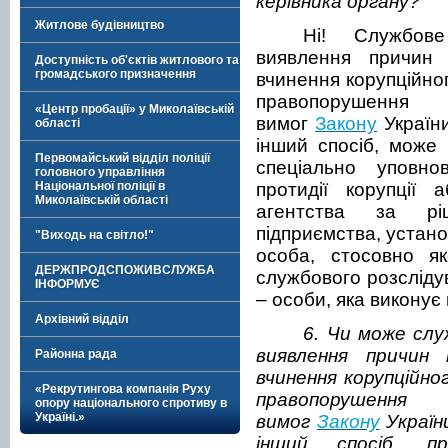
керівника органу?
Житлове будівництво
Ні! Службов
виявлення причин
Доступність об'єктів житлового та
громадського призначення
вчинення корупційног
правопоруше
«Центр пробації» у Миколаївській
вимог
Закону
України
області
інший спосіб, може
Первомайський відділ поліції
спеціально уповно
головного управління
Національної поліції в
протидії корупції 
Миколаївській області
агентства за ріш
підприємства, устано
"Виходь на світло!"
особа, стосовно як
ДЕРЖПРОДСПОЖИВСЛУЖБА
службового розслідув
ІНФОРМУЄ
– особи, яка виконує 
Архівний відділ
6. Чи може слу
виявлення причин
Районна рада
вчинення корупційног
«Рекрутингова компанія Руху
правопоруше
опору національного спротиву в
Україні.»
вимог
Закону
Україн
інший спосіб, пр