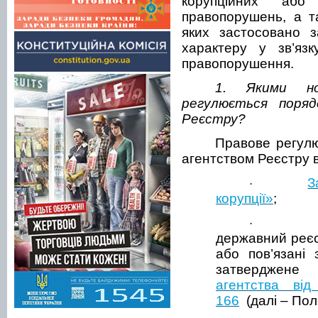
корупційних або
правопорушень, а т
яких застосовано з
характеру у зв’язк
правопорушення.
1. Якими но
регулюється поря
Реєстру?
Правове регул
агентством Реєстру 
З
·
корупції»
;
·
державний реєст
або пов’язані 
затвердже
агентства ві
166
(далі – Пол