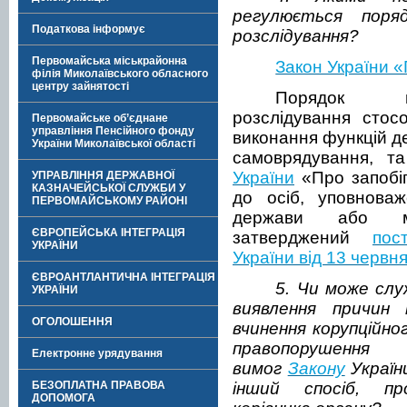
регулюється поря
Податкова інформує
розслідування?
Первомайська міськрайонна
Закон України «
філія Миколаївського обласного
центру зайнятості
Порядок п
розслідування стос
Первомайське об’єднане
управління Пенсійного фонду
виконання функцій д
України Миколаївської області
самоврядування, т
України
«Про запобіг
УПРАВЛІННЯ ДЕРЖАВНОЇ
КАЗНАЧЕЙСЬКОЇ СЛУЖБИ У
до осіб, уповнова
ПЕРВОМАЙСЬКОМУ РАЙОНІ
держави або міс
ЄВРОПЕЙСЬКА ІНТЕГРАЦІЯ
затверджений
пос
УКРАЇНИ
України від 13 червн
ЄВРОАНТЛАНТИЧНА ІНТЕГРАЦІЯ
5. Чи може слу
УКРАЇНИ
виявлення причин
ОГОЛОШЕННЯ
вчинення корупційног
правопоруше
Електронне урядування
вимог
Закону
України
БЕЗОПЛАТНА ПРАВОВА
інший спосіб, пр
ДОПОМОГА