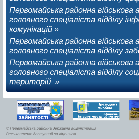
Первомайська районна військова 
головного спеціаліста відділу ін
комунікацій »
Первомайська районна військова 
головного спеціаліста відділу заб
Первомайська районна військова 
головного спеціаліста відділу со
територій »
© Первомайська районна державна адміністрація
Весь контент доступний за ліцензією