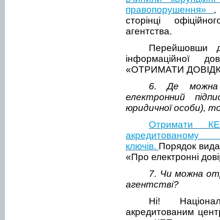
правопорушення»
,
сторінці офіційно
агентства.
Перейшовши д
інформаційної до
«ОТРИМАТИ ДОВІДК
6. Де можна 
електронний підпи
юридичної особи), 
Отримати К
акредитованом
ключів.
Порядок вида
«Про електронні дові
7. Чи можна о
агентстві?
Ні! Націон
акредитованим центр