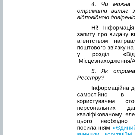
4. Чи можна 
отримати витяг з
відповідною довірен
Ні! Інформаці
запиту про видачу в
агентством направ
поштового зв’язку на
у розділі «Від
Місцезнаходження/А
5. Як отрима
Реєстру?
Інформаційна д
самостійно в о
користувачем с
персональних д
кваліфікованому еле
цього необхідно
посиланням
«Єдиний
вчинили корупційні