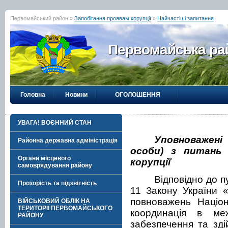
Первомайський район »
Запобігання проявам корупції
»
Найчастіші запитання
Первомайська рай
Головна
Новини
ОГОЛОШЕННЯ
УВАГА! ВОЄННИЙ СТАН
Уповноважені
Районна державна адміністрація
особи) з питань 
Органи місцевого
корупції
самоврядування району
Відповідно до п
Прозорість та підзвітність
11 Закону України «
повноважень Націон
ВІЙСЬКОВИЙ ОБЛІК НА
ТЕРИТОРІЇ ПЕРВОМАЙСЬКОГО
координація в меж
РАЙОНУ
забезпечення та зді