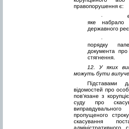
правопорушення є:
·
яке набрало 
державного реє
·
порядку папе
документа про
стягнення.
12. У яких ви
можуть бути вилуче
Підставами 
відомостей про особ
пов’язане з корупц
суду про скасув
виправдувально
пропущеного строку
скасування пос
адміністративного 