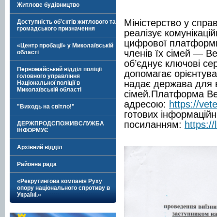
Житлове будівництво
Міністерство у спра
Доступність об'єктів житлового та
громадського призначення
реалізує комунікаці
цифрової платформи
«Центр пробації» у Миколаївській
членів їх сімей — 
області
об’єднує ключові се
Первомайський відділ поліції
допомагає орієнтува
головного управління
надає держава для в
Національної поліції в
Миколаївській області
сімей.
Платформа Ве
адресою:
https://vet
"Виходь на світло!"
готових інформаційн
посиланням:
https:/
ДЕРЖПРОДСПОЖИВСЛУЖБА
ІНФОРМУЄ
Архівний відділ
Районна рада
«Рекрутингова компанія Руху
опору національного спротиву в
Україні.»