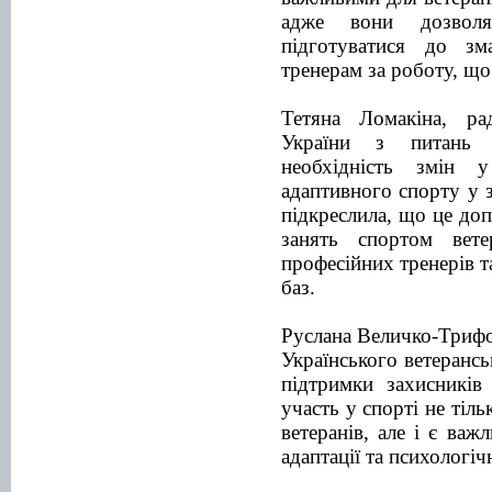
адже вони дозволя
підготуватися до зм
тренерам за роботу, що
Тетяна Ломакіна, ра
України з питань б
необхідність змін у
адаптивного спорту у 
підкреслила, що це до
занять спортом вете
професійних тренерів 
баз.
Руслана Величко-Трифо
Українського ветерансь
підтримки захисників
участь у спорті не тіл
ветеранів, але і є важ
адаптації та психологі