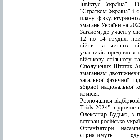
Інвіктус Україна",
"Стратком Україна" і 
плану фізкультурно-оз
змагань України на 2023
Загалом, до участі у с
12 по 14 грудня, при
війни та чинних ві
учасників представлят
військову спільноту н
Сполучених Штатах Ам
змаганням двотижневий
загальної фізичної пі
збірної національної 
комісія.
Розпочалися відбіркові
Trials 2024” з урочист
Олександр Будько, з 
ветеран російсько-украї
Організатори насам
сприятимуть од