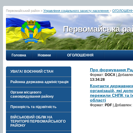
Первомайський район »
Управління соціального захисту населення
»
ОГОЛОШЕН
Первомайська рай
Головна
Новини
ОГОЛОШЕННЯ
Про формування Ра
УВАГА! ВОЄННИЙ СТАН
Формат:
DOCX
| Добавле
13:34:28
Районна державна адміністрація
Контакти державних
організацій, які до
Органи місцевого
пережили СНПК та ї
самоврядування району
області
Формат:
PDF
| Добавлен:
Прозорість та підзвітність
ВІЙСЬКОВИЙ ОБЛІК НА
ТЕРИТОРІЇ ПЕРВОМАЙСЬКОГО
РАЙОНУ