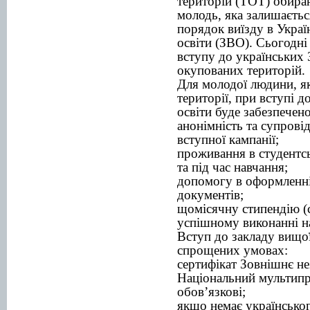
територій (ТОТ) обираю
молодь, яка залишаєтьс
порядок виїзду в Украї
освіти (ЗВО). Сьогодні
вступу до українських 
окупованих територій.
Для молодої людини, як
території, при вступі д
освіти буде забезпечено
анонімність та супрові
вступної кампанії;
проживання в студентс
та під час навчання;
допомогу в оформленні
документів;
щомісячну стипендію (
успішному виконанні н
Вступ до закладу вищої
спрощених умовах:
сертифікат Зовнішнє н
Національний мультипр
обовʼязкові;
якщо немає українськог