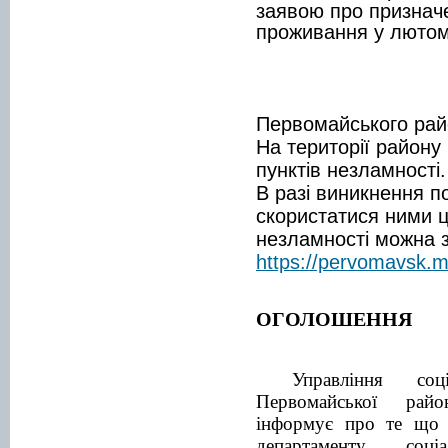
заявою про признач
проживання у лютому
ОГОЛ
для жи
Первомайського рай
На території району
пунктів незламності.
В разі виникнення п
скористатися ними ц
незламності можна 
https://pervomavsk.m
ОГОЛОШЕННЯ
Управління соц
Первомайської район
інформує про те що і
департаменту соці