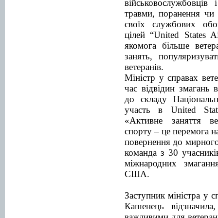
військовослужбовців 
травми, поранення чи
своїх службових обо
цілей “United States A
якомога більше ветер
занять, популяризува
ветеранів.
Міністр у справах вет
час відвідин змагань 
до складу Національн
участь в United Stat
«Активне заняття в
спорту – це перемога н
повернення до мирного
команда з 30 учасникі
міжнародних змаганн
США.
Заступник міністра у с
Кашенець відзначила
важливими для ветерані