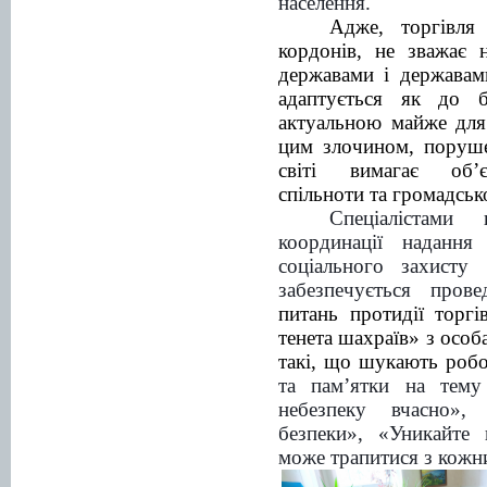
населення.
Адже, торгівля
кордонів, не зважає 
державами і державам
адаптується як до б
актуальною майже для 
цим злочином, поруш
світі вимагає об’
спільноти та громадсько
Спеціалістами
координації надання
соціального захисту
забезпечується пров
питань протидії торг
тенета шахраїв» з особ
такі, що шукають ро
та пам’ятки
на тем
небезпеку вчасно», 
безпеки», «
Уникайте 
може трапитися з кожн