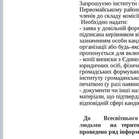
Запрошуємо інститути 
Первомайському районі
членів до складу комісії
Необхідно надати:
- заява у довільній фор
підписана керівником ві
зазначенням особи канд
організації або будь-як
пропонується для включ
- копії виписки з Єдин
юридичних осіб, фізичн
громадських формувань
інституту громадянсько
печаткою (у разі наявно
- документи чи інші на
матеріали, що підтверд
відповідній сфері канди
До
Всесвітн
ього
людьми
на терит
проведено ряд інфор