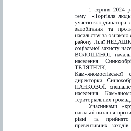
1 серпня 2024 р
тему «Торгівля люд
участю координатора
з
запобігання та прот
насильству за ознакою с
району
Лілії НЕДАШКІ
соціальної захисту на
ВОЛОШИНОЇ,
началь
населення
Синюхобрі
ТЕЛЯТНИК
,
Кам»яномостівської
директорки
Синюхобр
ПАНКОВОЇ, спеціаліст
населення
Кам»яномо
територіальних громад
Учасниками «
кр
нагальні питання проти
рівні та прийнят
превентивних заходів