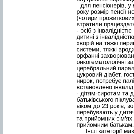
- для пенсіонерів, у
року розмір пенсії н
(чотири прожиткових
втратили працездатн
- осіб з інвалідністю
дитині з інвалідніст
хворій на тяжкі пер
системи, тяжкі вродж
орфанні захворюванн
онкогематологічні з
церебральний параліч
цукровий діабет, гос
нирок, потребує пал
встановлено інвалідн
- дітям-сиротам та 
батьківського піклув
віком до 23 років, з
перебувають у дитяч
та прийомних сім’ях
прийомним батьк
Інші категорії маю