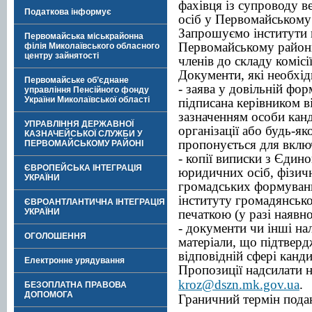
фахівця із супроводу в
Податкова інформує
осіб у Первомайському
Запрошуємо інститути 
Первомайська міськрайонна
Первомайському районі
філія Миколаївського обласного
центру зайнятості
членів до складу комісії
Документи, які необхід
Первомайське об’єднане
- заява у довільній фор
управління Пенсійного фонду
України Миколаївської області
підписана керівником ві
зазначенням особи канд
УПРАВЛІННЯ ДЕРЖАВНОЇ
організації або будь-як
КАЗНАЧЕЙСЬКОЇ СЛУЖБИ У
пропонується для включ
ПЕРВОМАЙСЬКОМУ РАЙОНІ
- копії виписки з Єдин
ЄВРОПЕЙСЬКА ІНТЕГРАЦІЯ
юридичних осіб, фізичн
УКРАЇНИ
громадських формувань
інституту громадянсько
ЄВРОАНТЛАНТИЧНА ІНТЕГРАЦІЯ
печаткою (у разі наявно
УКРАЇНИ
- документи чи інші на
ОГОЛОШЕННЯ
матеріали, що підтверд
відповідній сфері канди
Електронне урядування
Пропозиції надсилати н
kroz@dszn.mk.gov.ua
.
БЕЗОПЛАТНА ПРАВОВА
ДОПОМОГА
Граничний термін пода