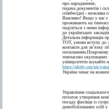
про народження;
подача документів і ск
співбесіди) - можлива 
Важливо! Якщо у вас є 
проживають на тимчасо
поділіться з ними інфо
до українських закладі
Детальна інформація пр
ТОТ, умови вступу до з
контакти для звʼязку зі
посиланням.Покрокову 
тимчасово окупованих 
університети шукайте на
https://abitly.org/uk/vstu
Україна чекає на кожно
Управління соціальног
початок утворення коміс
посаду фахівця із супро
демобілізованих осіб 