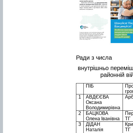
Ради з числа
внутрішньо переміщ
районній ві
ПІБ
Пр
гро
1
АВДЄЄВА
Арб
Оксана
Володимирівна
2
БАЦКОВА
Пе
Олена Іванівна
ТГ
3
ДІДАН
Кри
Наталія
ТГ