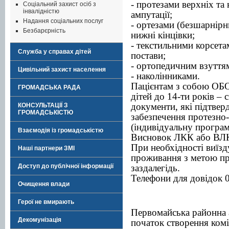
- протезами верхніх та 
Соціальний захист осіб з
інвалідністю
ампутації;
Надання соціальних послуг
- ортезами (безшарнірн
Безбарєрність
нижні кінцівки;
- текстильними корсета
Служба у справах дітей
постави;
- ортопедичним взуття
Цивільний захист населення
- наколінниками.
Пацієнтам з собою ОБ
ГРОМАДСЬКА РАДА
дітей до 14-ти років –
документи, які підтве
КОНСУЛЬТАЦІЇ З
ГРОМАДСЬКІСТЮ
забезпечення протезн
(індивідуальну програму
Взаємодія із громадськістю
Висновок ЛКК або ВЛК 
При необхідності виїзд
Наші партнери ЗМІ
проживання з метою пр
заздалегідь.
Доступ до публічної інформації
Телефони для довідок 
Очищення влади
Герої не вмирають
Первомайська районна 
Декомунізація
початок створення комі