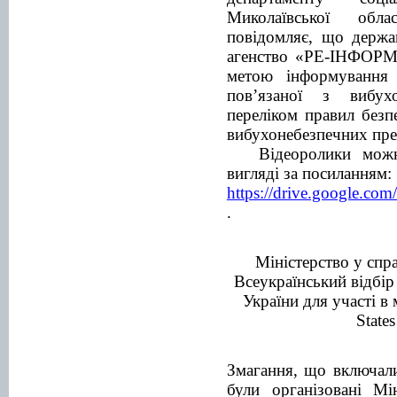
Миколаївської облас
повідомляє, що держа
агенство «РЕ-ІНФОРМ»
метою інформування 
пов’язаної з вибух
переліком правил безп
вибухонебезпечних пре
Відеоролики мож
вигляді за посиланням:
https://drive.google.
.
Міністерство у спр
Всеукраїнський відбір
України для участі в
States
Змагання, що включали
були організовані Мі