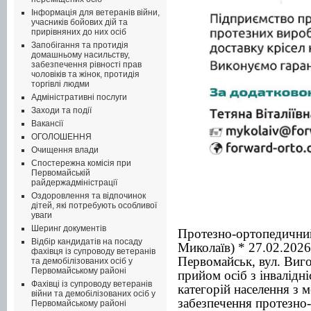
Інформація для ветеранів війни,
учасників бойових дій та
прирівняних до них осіб
Запобігання та протидія
домашньому насильству,
забезпечення рівності прав
чоловіків та жінок, протидія
торгівлі людми
Адміністративні послуги
Заходи та події
Вакансії
ОГОЛОШЕННЯ
Очищення влади
Спостережна комісія при
Первомайській
райдержадміністрації
Оздоровлення та відпочинок
дітей, які потребують особливої
уваги
Шеринг документів
Протезно
-
ортопедичний
Відбір кандидатів на посаду
Миколаїв) * 27.02.2026
фахівця із супроводу ветеранів
Первомайськ, вул. Виг
та демобілізованих осіб у
Первомайському районі
прийом осіб з інвалідні
Фахівці із супроводу ветеранів
категорій населення
війни та демобілізованих осіб у
забезпечення протезно
Первомайському районі