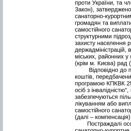
проти України, та чле
Закон), затверджен
санаторно-курортним
громадян та виплати
самостійного санато
структурними підроз
захисту населення р
держадміністрацій,
міських, районних у 
(крім м. Києва) рад 
Відповідно до пун
коштів, передбачен
програмою КПКВК 25
осіб з інвалідністю”
забезпечуються піл
лікуванням або випл
самостійного санато
(далі – компенсація)
Постраждалі особи
санаторно-курортне 