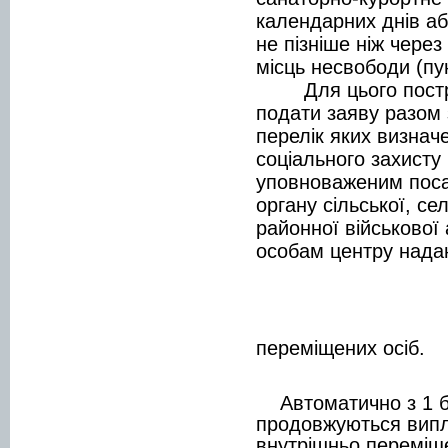
календарних днів аб
не пізніше ніж через
місць несвободи (пу
Для цього постраж
подати заяву разом
перелік яких визнач
соціального захисту
уповноваженим поса
органу сільської, се
районної військової
особам центру надан
переміщених осіб.
Автоматично з 1 б
продовжуються випла
внутрішньо переміще