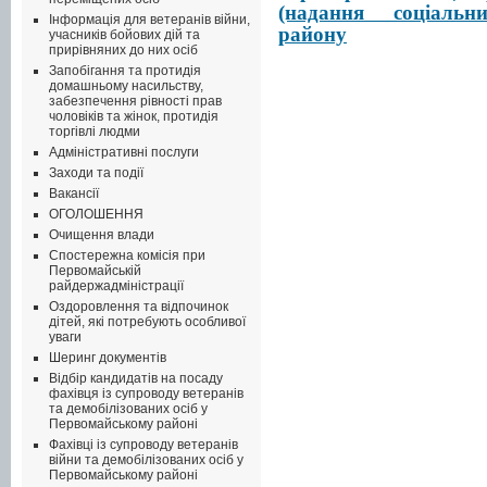
(надання соціальн
Інформація для ветеранів війни,
району
учасників бойових дій та
прирівняних до них осіб
Запобігання та протидія
домашньому насильству,
забезпечення рівності прав
чоловіків та жінок, протидія
торгівлі людми
Адміністративні послуги
Заходи та події
Вакансії
ОГОЛОШЕННЯ
Очищення влади
Спостережна комісія при
Первомайській
райдержадміністрації
Оздоровлення та відпочинок
дітей, які потребують особливої
уваги
Шеринг документів
Відбір кандидатів на посаду
фахівця із супроводу ветеранів
та демобілізованих осіб у
Первомайському районі
Фахівці із супроводу ветеранів
війни та демобілізованих осіб у
Первомайському районі