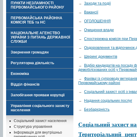
ПУНКТИ НЕЗЛАМНОСТІ
→
Заходи та події
ПЕРВОМАЙСЬКОГО РАЙОНУ
→
Вакансії
ПЕРВОМАЙСЬКА РАЙОННА
→
ОГОЛОШЕННЯ
КОМІСІЯ ТЕБ та НС
→
Очищення влади
НАЦІОНАЛЬНЕ АГЕНСТВО
УКРАЇНИ З ПИТАНЬ ДЕРЖАВНОЇ
→
Спостережна комісія при Пер
СЛУЖБИ
→
Оздоровлення та відпочинок д
Звернення громадян
→
Шеринг документів
Регуляторна діяльність
→
Відбір кандидатів на посаду ф
демобілізованих осіб у Первомай
Економіка
→
Фахівці із супроводу ветеранів
Первомайському районі
Відділ фінансів
→
Соціальний захист осіб з інва
Запобігання проявам корупції
→
Надання соціальних послуг
Управління соціального захисту
→
Безбарєрність
населення
Соціальний захист населення
Соціальний захист на
Структура управління
Інформація для внутрішньо
Територіальний цент
переміщених осіб