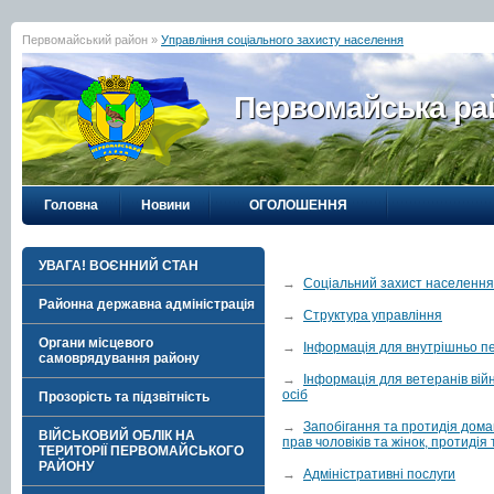
Первомайський район »
Управління соціального захисту населення
Первомайська рай
Головна
Новини
ОГОЛОШЕННЯ
УВАГА! ВОЄННИЙ СТАН
→
Соціальний захист населення
Районна державна адміністрація
→
Структура управління
Органи місцевого
→
Інформація для внутрішньо п
самоврядування району
→
Інформація для ветеранів війн
осіб
Прозорість та підзвітність
→
Запобігання та протидія дома
ВІЙСЬКОВИЙ ОБЛІК НА
прав чоловіків та жінок, протидія
ТЕРИТОРІЇ ПЕРВОМАЙСЬКОГО
РАЙОНУ
→
Адміністративні послуги