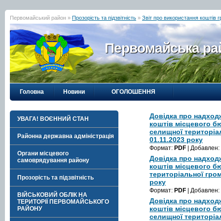
Первомайський район »
Прозорість та підзвітність
»
Звіт про використання коштів 
Первомайська рай
Головна
Новини
ОГОЛОШЕННЯ
Довідка про надход
УВАГА! ВОЄННИЙ СТАН
коштів місцевого б
селищної територіа
Районна державна адміністрація
01.11.2023 року
Формат:
PDF
| Добавлен:
Органи місцевого
Довідка про надход
самоврядування району
коштів місцевого б
територіальної гром
Прозорість та підзвітність
року
Формат:
PDF
| Добавлен:
ВІЙСЬКОВИЙ ОБЛІК НА
Довідка про надход
ТЕРИТОРІЇ ПЕРВОМАЙСЬКОГО
коштів місцевого б
РАЙОНУ
селищної територіа