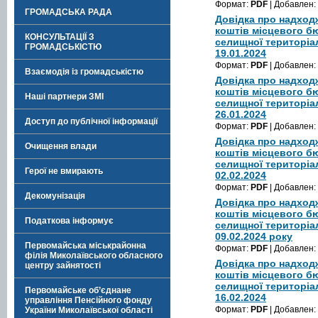
Формат:
PDF
| Добавлен:
ГРОМАДСЬКА РАДА
Довідка про надход
коштів місцевого б
КОНСУЛЬТАЦІЇ З
селищної територіа
ГРОМАДСЬКІСТЮ
19.01.2024
Формат:
PDF
| Добавлен:
Взаємодія із громадськістю
Довідка про надход
коштів місцевого б
Наші партнери ЗМІ
селищної територіа
26.01.2024
Доступ до публічної інформації
Формат:
PDF
| Добавлен:
Довідка про надход
Очищення влади
коштів місцевого б
селищної територіа
Герої не вмирають
02.02.2024
Формат:
PDF
| Добавлен:
Декомунізація
Довідка про надход
коштів місцевого б
Податкова інформує
селищної територіа
09.02.2024 року
Первомайська міськрайонна
Формат:
PDF
| Добавлен:
філія Миколаївського обласного
Довідка про надход
центру зайнятості
коштів місцевого б
селищної територіа
Первомайське об’єднане
16.02.2024
управління Пенсійного фонду
Формат:
PDF
| Добавлен:
України Миколаївської області