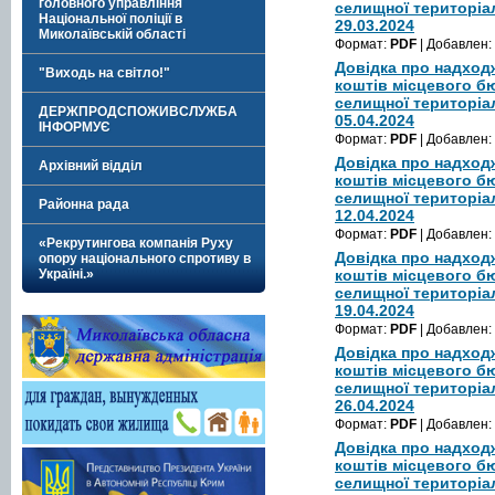
головного управління
селищної територіа
Національної поліції в
29.03.2024
Миколаївській області
Формат:
PDF
| Добавлен:
Довідка про надход
"Виходь на світло!"
коштів місцевого б
селищної територіа
ДЕРЖПРОДСПОЖИВСЛУЖБА
05.04.2024
ІНФОРМУЄ
Формат:
PDF
| Добавлен:
Довідка про надход
Архівний відділ
коштів місцевого б
селищної територіа
Районна рада
12.04.2024
Формат:
PDF
| Добавлен:
«Рекрутингова компанія Руху
Довідка про надход
опору національного спротиву в
Україні.»
коштів місцевого б
селищної територіа
19.04.2024
Формат:
PDF
| Добавлен:
Довідка про надход
коштів місцевого б
селищної територіа
26.04.2024
Формат:
PDF
| Добавлен:
Довідка про надход
коштів місцевого б
селищної територіа