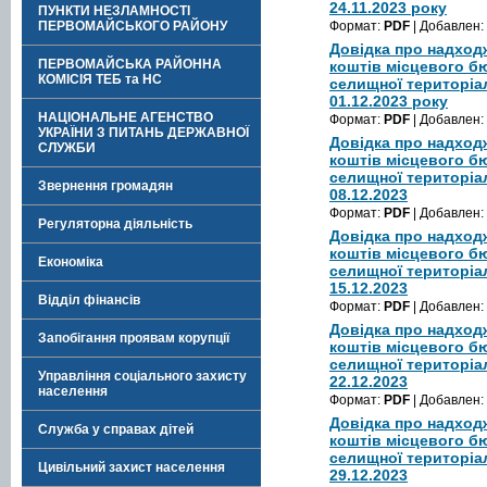
24.11.2023 року
ПУНКТИ НЕЗЛАМНОСТІ
ПЕРВОМАЙСЬКОГО РАЙОНУ
Формат:
PDF
| Добавлен:
Довідка про надход
ПЕРВОМАЙСЬКА РАЙОННА
коштів місцевого б
КОМІСІЯ ТЕБ та НС
селищної територіа
01.12.2023 року
НАЦІОНАЛЬНЕ АГЕНСТВО
Формат:
PDF
| Добавлен:
УКРАЇНИ З ПИТАНЬ ДЕРЖАВНОЇ
Довідка про надход
СЛУЖБИ
коштів місцевого б
селищної територіа
Звернення громадян
08.12.2023
Формат:
PDF
| Добавлен:
Регуляторна діяльність
Довідка про надход
коштів місцевого б
Економіка
селищної територіа
15.12.2023
Відділ фінансів
Формат:
PDF
| Добавлен:
Довідка про надход
Запобігання проявам корупції
коштів місцевого б
селищної територіа
Управління соціального захисту
22.12.2023
населення
Формат:
PDF
| Добавлен:
Довідка про надход
Служба у справах дітей
коштів місцевого б
селищної територіа
Цивільний захист населення
29.12.2023