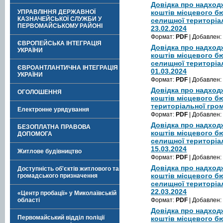
Довідка про надход
УПРАВЛІННЯ ДЕРЖАВНОЇ
коштів місцевого б
КАЗНАЧЕЙСЬКОЇ СЛУЖБИ У
селищної територіа
ПЕРВОМАЙСЬКОМУ РАЙОНІ
23.02.2024
Формат:
PDF
| Добавлен:
ЄВРОПЕЙСЬКА ІНТЕГРАЦІЯ
Довідка про надход
УКРАЇНИ
коштів місцевого б
селищної територіа
ЄВРОАНТЛАНТИЧНА ІНТЕГРАЦІЯ
01.03.2024
УКРАЇНИ
Формат:
PDF
| Добавлен:
Довідка про надход
ОГОЛОШЕННЯ
коштів місцевого б
територіальної гром
Електронне урядування
Формат:
PDF
| Добавлен:
Довідка про надход
БЕЗОПЛАТНА ПРАВОВА
коштів місцевого б
ДОПОМОГА
селищної територіа
15.03.2024
Житлове будівництво
Формат:
PDF
| Добавлен:
Довідка про надход
Доступність об'єктів житлового та
коштів місцевого б
громадського призначення
селищної територіа
22.03.2024
«Центр пробації» у Миколаївській
області
Формат:
PDF
| Добавлен:
Довідка про надход
Первомайський відділ поліції
коштів місцевого б