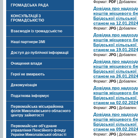
Формат:
PDF
| Добавлен:
ГРОМАДСЬКА РАДА
Довідка про надход
коштів місцевого б
КОНСУЛЬТАЦІЇ З
Брідської сільської
ГРОМАДСЬКІСТЮ
станом на 12.01.202
Формат:
JPG
| Добавлен:
Взаємодія із громадськістю
Довідка про надход
коштів місцевого б
Наші партнери ЗМІ
Брідської сільської
станом на 19.01.202
Доступ до публічної інформації
Формат:
JPG
| Добавлен:
Довідка про надход
Очищення влади
коштів місцевого б
Брідської сільської
Герої не вмирають
станом на 26.01.202
Формат:
JPG
| Добавлен:
Декомунізація
Довідка про надход
коштів місцевого б
Податкова інформує
Брідської сільської
станом на 02.02.202
Первомайська міськрайонна
Формат:
JPG
| Добавлен:
філія Миколаївського обласного
Довідка про надход
центру зайнятості
коштів місцевого б
Брідської сільської
Первомайське об’єднане
станом на 09.02.202
управління Пенсійного фонду
Формат:
JPG
| Добавлен:
України Миколаївської області