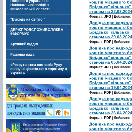
головного управління
коштів місцевого б
Національної поліції в
Брідської сільської
Миколаївській області
станом на 22.03.202
Формат:
JPG
| Добавлен:
"Виходь на світло!"
Довідка про надход
коштів місцевого б
ДЕРЖПРОДСПОЖИВСЛУЖБА
Брідської сільської
ІНФОРМУЄ
станом на 29.03.202
Формат:
PDF
| Добавлен:
Архівний відділ
Довідка про надход
коштів місцевого б
Районна рада
Брідської сільської
станом на 05.04.202
«Рекрутингова компанія Руху
Формат:
JPG
| Добавлен:
опору національного спротиву в
Україні.»
Довідка про надход
коштів місцевого б
Брідської сільської
станом на 19.04.202
Формат:
PDF
| Добавлен:
Довідка про надход
коштів місцевого б
Брідської сільської
станом на 26.04.202
Формат:
PDF
| Добавлен:
Довідка про надход
коштів місцевого б