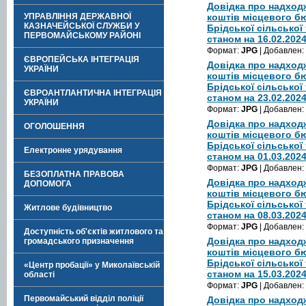
Довідка про надход
УПРАВЛІННЯ ДЕРЖАВНОЇ
коштів місцевого б
КАЗНАЧЕЙСЬКОЇ СЛУЖБИ У
Брідської сільської
ПЕРВОМАЙСЬКОМУ РАЙОНІ
станом на 16.02.202
Формат:
JPG
| Добавлен:
ЄВРОПЕЙСЬКА ІНТЕГРАЦІЯ
Довідка про надход
УКРАЇНИ
коштів місцевого б
Брідської сільської
ЄВРОАНТЛАНТИЧНА ІНТЕГРАЦІЯ
станом на 23.02.202
УКРАЇНИ
Формат:
JPG
| Добавлен:
Довідка про надход
ОГОЛОШЕННЯ
коштів місцевого б
Брідської сільської
Електронне урядування
станом на 01.03.202
Формат:
JPG
| Добавлен:
БЕЗОПЛАТНА ПРАВОВА
Довідка про надход
ДОПОМОГА
коштів місцевого б
Брідської сільської
Житлове будівництво
станом на 08.03.202
Формат:
JPG
| Добавлен:
Доступність об'єктів житлового та
Довідка про надход
громадського призначення
коштів місцевого б
Брідської сільської
«Центр пробації» у Миколаївській
станом на 15.03.202
області
Формат:
JPG
| Добавлен:
Первомайський відділ поліції
Довідка про надход