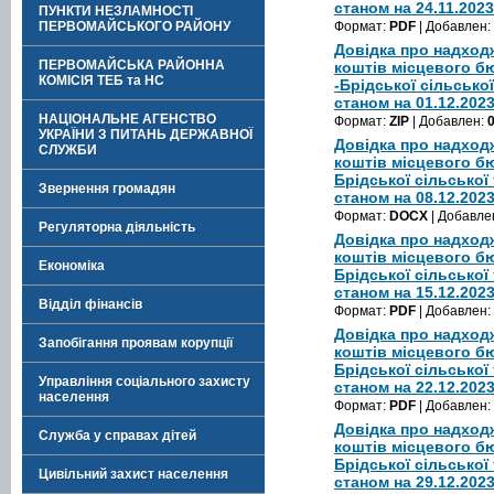
станом на 24.11.202
ПУНКТИ НЕЗЛАМНОСТІ
ПЕРВОМАЙСЬКОГО РАЙОНУ
Формат:
PDF
| Добавлен:
Довідка про надход
ПЕРВОМАЙСЬКА РАЙОННА
коштів місцевого 
КОМІСІЯ ТЕБ та НС
-Брідської сільсько
станом на 01.12.202
НАЦІОНАЛЬНЕ АГЕНСТВО
Формат:
ZIP
| Добавлен:
УКРАЇНИ З ПИТАНЬ ДЕРЖАВНОЇ
Довідка про надход
СЛУЖБИ
коштів місцевого б
Брідської сільської
Звернення громадян
станом на 08.12.202
Формат:
DOCX
| Добавле
Регуляторна діяльність
Довідка про надход
коштів місцевого б
Економіка
Брідської сільської
станом на 15.12.202
Відділ фінансів
Формат:
PDF
| Добавлен:
Довідка про надход
Запобігання проявам корупції
коштів місцевого б
Брідської сільської
Управління соціального захисту
станом на 22.12.202
населення
Формат:
PDF
| Добавлен:
Довідка про надход
Служба у справах дітей
коштів місцевого б
Брідської сільської
Цивільний захист населення
станом на 29.12.202