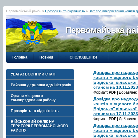
Первомайський район »
Прозорість та підзвітність
»
Звіт про використання коштів 
Первомайська рай
Головна
Новини
ОГОЛОШЕННЯ
Довідка про надход
УВАГА! ВОЄННИЙ СТАН
коштів місцевого б
Брідської сільської
Районна державна адміністрація
станом на 10.11.202
Формат:
PDF
| Добавлен:
Органи місцевого
Довідка про надход
самоврядування району
коштів місцевого б
Брідської сільської
Прозорість та підзвітність
станом на 17.11.202
Формат:
PDF
| Добавлен:
ВІЙСЬКОВИЙ ОБЛІК НА
Довідка про надход
ТЕРИТОРІЇ ПЕРВОМАЙСЬКОГО
коштів місцевого б
РАЙОНУ
Брідської сільської