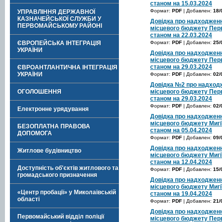
станом на 15.03.2024
Формат:
PDF
| Добавлен:
18/
УПРАВЛІННЯ ДЕРЖАВНОЇ
КАЗНАЧЕЙСЬКОЇ СЛУЖБИ У
Довідка про надходженн
ПЕРВОМАЙСЬКОМУ РАЙОНІ
місцевого бюджету Перв
станом на 22.03.2024
ЄВРОПЕЙСЬКА ІНТЕГРАЦІЯ
Формат:
PDF
| Добавлен:
25/
УКРАЇНИ
Довідка про надходженн
місцевого бюджету Перв
станом на 29.03.2024
ЄВРОАНТЛАНТИЧНА ІНТЕГРАЦІЯ
УКРАЇНИ
Формат:
PDF
| Добавлен:
02/
Довідка №2 про надходж
ОГОЛОШЕННЯ
місцевого бюджету Перв
станом на 29.03.2024
Формат:
PDF
| Добавлен:
02/
Електронне урядування
Довідка про надходженн
місцевого бюджету Мигі
БЕЗОПЛАТНА ПРАВОВА
станом на 05.04.2024
ДОПОМОГА
Формат:
PDF
| Добавлен:
09/
Довідка про надходженн
Житлове будівництво
місцевого бюджету Мигі
станом на 12.04.2024
Доступність об'єктів житлового та
Формат:
PDF
| Добавлен:
15/
громадського призначення
Довідка про надходженн
місцевого бюджету Мигі
«Центр пробації» у Миколаївській
станом на 19.04.2024
області
Формат:
PDF
| Добавлен:
21/
Довідка про надходженн
Первомайський відділ поліції
місцевого бюджету Перв