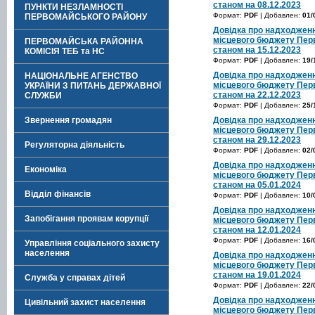
станом на 08.12.2023
ПУНКТИ НЕЗЛАМНОСТІ
Формат:
PDF
| Добавлен:
01/
ПЕРВОМАЙСЬКОГО РАЙОНУ
Довідка про надходженн
місцевого бюджету Перв
ПЕРВОМАЙСЬКА РАЙОННА
станом на 15.12.2023
КОМІСІЯ ТЕБ та НС
Формат:
PDF
| Добавлен:
19/
Довідка про надходженн
НАЦІОНАЛЬНЕ АГЕНСТВО
місцевого бюджету Перв
УКРАЇНИ З ПИТАНЬ ДЕРЖАВНОЇ
станом на 22.12.2023
СЛУЖБИ
Формат:
PDF
| Добавлен:
25/
Звернення громадян
Довідка про надходженн
місцевого бюджету Перв
станом на 29.12.2023
Регуляторна діяльність
Формат:
PDF
| Добавлен:
02/
Довідка про надходженн
Економіка
місцевого бюджету Перв
станом на 05.01.2024
Відділ фінансів
Формат:
PDF
| Добавлен:
10/
Довідка про надходженн
Запобігання проявам корупції
місцевого бюджету Перв
станом на 12.01.2024
Формат:
PDF
| Добавлен:
16/
Управління соціального захисту
населення
Довідка про надходженн
місцевого бюджету Перв
станом на 19.01.2024
Служба у справах дітей
Формат:
PDF
| Добавлен:
22/
Довідка про надходженн
Цивільний захист населення
місцевого бюджету Перв