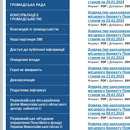
станом на 26.01.2024
ГРОМАДСЬКА РАДА
Формат:
PDF
| Добавлен:
29/
Довідка про надходженн
КОНСУЛЬТАЦІЇ З
місцевого бюджету Перв
ГРОМАДСЬКІСТЮ
станом на 02.02.2024
Формат:
PDF
| Добавлен:
03/
Взаємодія із громадськістю
Довідка про надходженн
місцевого бюджету Перв
станом на 09.02.2024
Наші партнери ЗМІ
Формат:
PDF
| Добавлен:
09/
Доступ до публічної інформації
Довідка про надходженн
місцевого бюджету Перв
станом на 16.02.2024
Очищення влади
Формат:
PDF
| Добавлен:
20/
Довідка про надходженн
Герої не вмирають
місцевого бюджету Перв
станом на 23.02.2024
Декомунізація
Формат:
PDF
| Добавлен:
26/
Довідка про надходженн
Податкова інформує
місцевого бюджету Перв
станом на 29.02.2024
Формат:
PDF
| Добавлен:
06/
Первомайська міськрайонна
філія Миколаївського обласного
Довідка про надходженн
центру зайнятості
місцевого бюджету Перв
станом на 08.03.2024
Формат:
PDF
| Добавлен:
11/
Первомайське об’єднане
управління Пенсійного фонду
Довідка про надходженн
України Миколаївської області
місцевого бюджету Перв