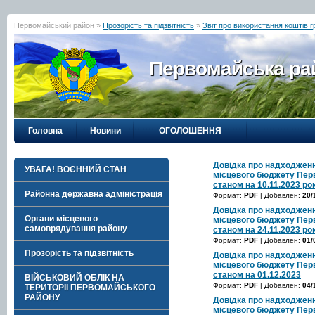
Первомайський район »
Прозорість та підзвітність
»
Звіт про використання коштів 
Первомайська рай
Головна
Новини
ОГОЛОШЕННЯ
Довідка про надходженн
УВАГА! ВОЄННИЙ СТАН
місцевого бюджету Перв
станом на 10.11.2023 ро
Районна державна адміністрація
Формат:
PDF
| Добавлен:
20/
Довідка про надходженн
Органи місцевого
місцевого бюджету Перв
самоврядування району
станом на 24.11.2023 ро
Формат:
PDF
| Добавлен:
01/
Прозорість та підзвітність
Довідка про надходженн
місцевого бюджету Перв
станом на 01.12.2023
ВІЙСЬКОВИЙ ОБЛІК НА
Формат:
PDF
| Добавлен:
04/
ТЕРИТОРІЇ ПЕРВОМАЙСЬКОГО
РАЙОНУ
Довідка про надходженн
місцевого бюджету Перв