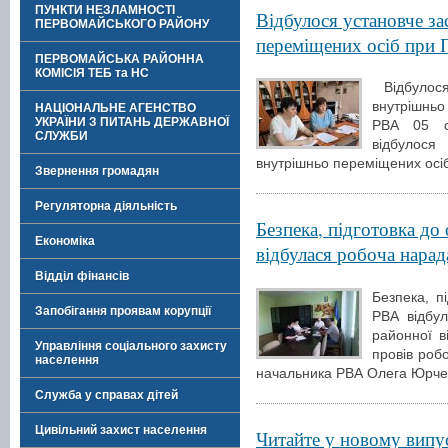
ПУНКТИ НЕЗЛАМНОСТІ
Відбулося установче за
ПЕРВОМАЙСЬКОГО РАЙОНУ
переміщених осіб при
ПЕРВОМАЙСЬКА РАЙОННА
КОМІСІЯ ТЕБ та НС
Відбулося
внутрішнь
НАЦІОНАЛЬНЕ АГЕНСТВО
УКРАЇНИ З ПИТАНЬ ДЕРЖАВНОЇ
РВА 05 с
СЛУЖБИ
відбулося
внутрішньо переміщених осі
Звернення громадян
Регуляторна діяльність
Безпека, підготовка до
Економіка
відбулася робоча нарад
Відділ фінансів
Безпека, п
Запобігання проявам корупції
РВА відбу
районної ві
Управління соціального захисту
провів роб
населення
начальника РВА Олега Юрчен
Служба у справах дітей
Цивільний захист населення
Читайте у новому випу