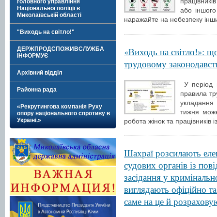
працівникі
головного управління
Національної поліції в
або іншого
Миколаївській області
наражайте на небезпеку інш
"Виходь на світло!"
«Виходь на світло!»: щ
ДЕРЖПРОДСПОЖИВСЛУЖБА
ІНФОРМУЄ
трудовому законодавств
Архівний відділ
У період в
Районна рада
правила тр
укладання 
«Рекрутингова компанія Руху
тижня може
опору національного спротиву в
Україні.»
робота жінок та працівників і
Шахраї розсилають елек
судових органів із пов
засідання у кримінальн
виглядають офіційно т
саме на це й розрахову