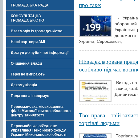
про таке:
ГРОМАДСЬКА РАДА
КОНСУЛЬТАЦІЇ З
- Україна
ГРОМАДСЬКІСТЮ
оборонний 
Українські
Взаємодія із громадськістю
допомогти
Україна, Єврокомісія,
Наші партнери ЗМІ
Доступ до публічної інформації
НЕзадекларована праця 
Очищення влади
особливо під час воєнн
Герої не вмирають
Виходь на 
Декомунізація
захист, ста
Дізнайтесь 
Податкова інформує
Первомайська міськрайонна
філія Миколаївського обласного
Твої права – твій захи
центру зайнятості
торгівлі людьми
Первомайське об’єднане
управління Пенсійного фонду
України Миколаївської області
Торгівля л