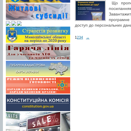
Що пропон
посилання
Завантажи
програмне 
доступ до персональних дани
1
2
3
4
→