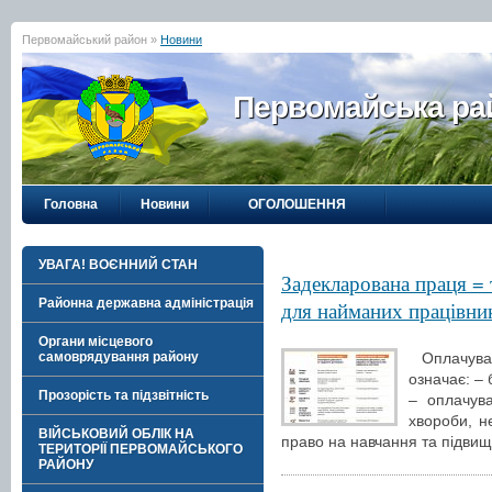
Первомайський район »
Новини
Первомайська рай
Головна
Новини
ОГОЛОШЕННЯ
УВАГА! ВОЄННИЙ СТАН
Задекларована праця = т
Районна державна адміністрація
для найманих працівни
Органи місцевого
Оплачуван
самоврядування району
означає: – 
Прозорість та підзвітність
– оплачува
хвороби, н
ВІЙСЬКОВИЙ ОБЛІК НА
право на навчання та підвище
ТЕРИТОРІЇ ПЕРВОМАЙСЬКОГО
РАЙОНУ