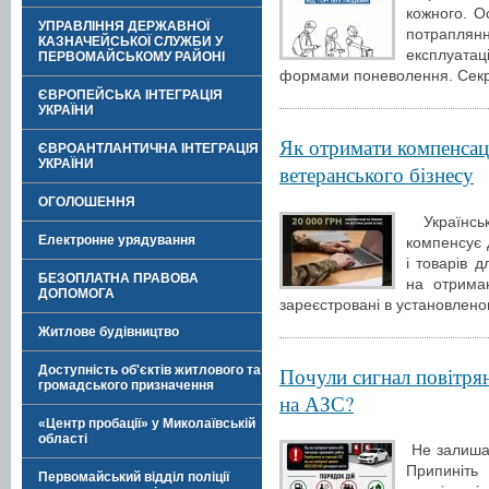
кожного. О
УПРАВЛІННЯ ДЕРЖАВНОЇ
потрапляння
КАЗНАЧЕЙСЬКОЇ СЛУЖБИ У
експлуата
ПЕРВОМАЙСЬКОМУ РАЙОНІ
формами поневолення. Секр
ЄВРОПЕЙСЬКА ІНТЕГРАЦІЯ
УКРАЇНИ
Як отримати компенсаці
ЄВРОАНТЛАНТИЧНА ІНТЕГРАЦІЯ
УКРАЇНИ
ветеранського бізнесу
ОГОЛОШЕННЯ
Українськ
Електронне урядування
компенсує 
і товарів 
БЕЗОПЛАТНА ПРАВОВА
на отрима
ДОПОМОГА
зареєстровані в установлено
Житлове будівництво
Почули сигнал повітрян
Доступність об'єктів житлового та
громадського призначення
на АЗС?
«Центр пробації» у Миколаївській
області
Не залишай
Припиніт
Первомайський відділ поліції