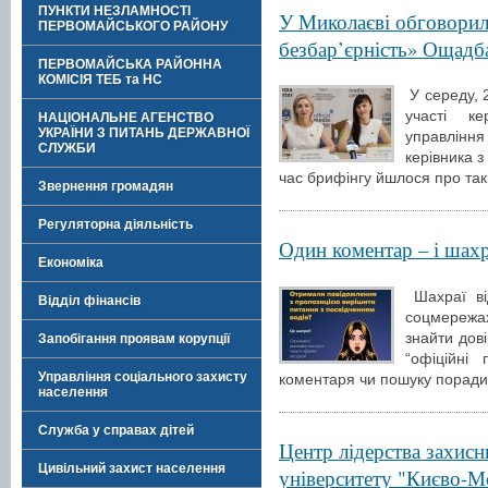
ПУНКТИ НЕЗЛАМНОСТІ
У Миколаєві обговорил
ПЕРВОМАЙСЬКОГО РАЙОНУ
безбар’єрність» Ощадб
ПЕРВОМАЙСЬКА РАЙОННА
КОМІСІЯ ТЕБ та НС
У середу, 2
участі ке
НАЦІОНАЛЬНЕ АГЕНСТВО
УКРАЇНИ З ПИТАНЬ ДЕРЖАВНОЇ
управління
СЛУЖБИ
керівника з
час брифінгу йшлося про так
Звернення громадян
Регуляторна діяльність
Один коментар – і шахр
Економіка
Шахраї від
Відділ фінансів
соцмережах
знайти дов
Запобігання проявам корупції
“офіційні 
Управління соціального захисту
коментаря чи пошуку поради
населення
Служба у справах дітей
Центр лідерства захисн
Цивільний захист населення
університету "Києво-М