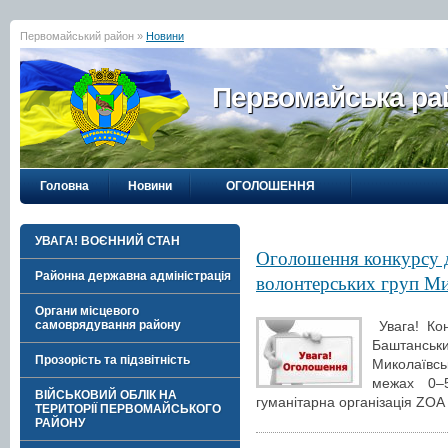
Первомайський район »
Новини
Первомайська рай
Головна
Новини
ОГОЛОШЕННЯ
УВАГА! ВОЄННИЙ СТАН
Оголошення конкурсу д
Районна державна адміністрація
волонтерських груп Мик
Органи місцевого
Увага! Ко
самоврядування району
Баштанськи
Прозорість та підзвітність
Миколаївсь
межах 0–5
ВІЙСЬКОВИЙ ОБЛІК НА
гуманітарна організація ZOA
ТЕРИТОРІЇ ПЕРВОМАЙСЬКОГО
РАЙОНУ