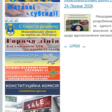
24 Липня 2026
Нещодавно
розроблений
та єдност
внесення з
щодо вдосконалення механізм
←
1
2
3
4
5
6
→