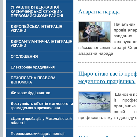
УПРАВЛІННЯ ДЕРЖАВНОЇ
Апаратна нарада
КАЗНАЧЕЙСЬКОЇ СЛУЖБИ У
ПЕРВОМАЙСЬКОМУ РАЙОНІ
Начальник
ЄВРОПЕЙСЬКА ІНТЕГРАЦІЯ
провів апа
УКРАЇНИ
завдання 
головуван
ЄВРОАНТЛАНТИЧНА ІНТЕГРАЦІЯ
УКРАЇНИ
військової адміністрації 
апаратна нарада
ОГОЛОШЕННЯ
Електронне урядування
Щиро вітаю вас із про
БЕЗОПЛАТНА ПРАВОВА
медичного працівника.
ДОПОМОГА
Житлове будівництво
Шановні пр
із профе
Доступність об'єктів житлового та
працівник
громадського призначення
вашій н
професіоналізму та досвіду 
«Центр пробації» у Миколаївській
області
Первомайський відділ поліції