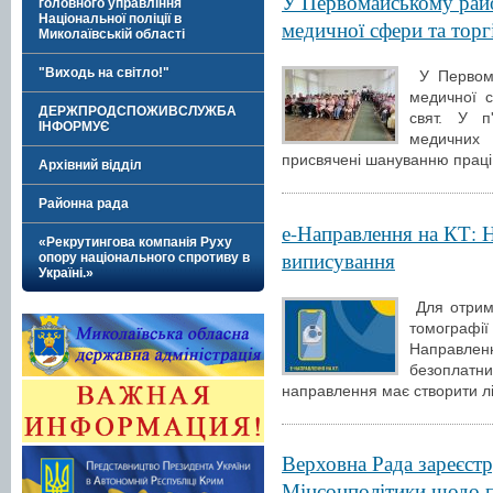
У Первомайському райо
головного управління
Національної поліції в
медичної сфери та торг
Миколаївській області
"Виходь на світло!"
У Первома
медичної с
ДЕРЖПРОДСПОЖИВСЛУЖБА
свят. У п
ІНФОРМУЄ
медичних п
присвячені шануванню праці
Архівний відділ
Районна рада
е-Направлення на КТ: 
«Рекрутингова компанія Руху
виписування
опору національного спротиву в
Україні.»
Для отрима
томографі
Направле
безоплат
направлення має створити лік
Верховна Рада зареєст
Мінсоцполітики щодо п