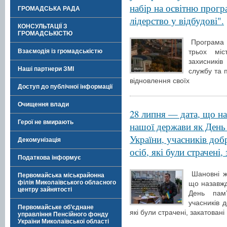
набір на освітню прогр
ГРОМАДСЬКА РАДА
лідерство у відбудові".
КОНСУЛЬТАЦІЇ З
ГРОМАДСЬКІСТЮ
Програма 
Взаємодія із громадськістю
трьох міс
захисників
Наші партнери ЗМІ
службу та 
відновлення своїх
Доступ до публічної інформації
Очищення влади
28 липня — дата, що на
Герої не вмирають
нашої держави як День 
України, учасників до
Декомунізація
осіб, які були страчені,
Податкова інформує
Шановні ж
Первомайська міськрайонна
філія Миколаївського обласного
що назавжд
центру зайнятості
День пам’
учасників 
Первомайське об’єднане
які були страчені, закатовані
управління Пенсійного фонду
України Миколаївської області