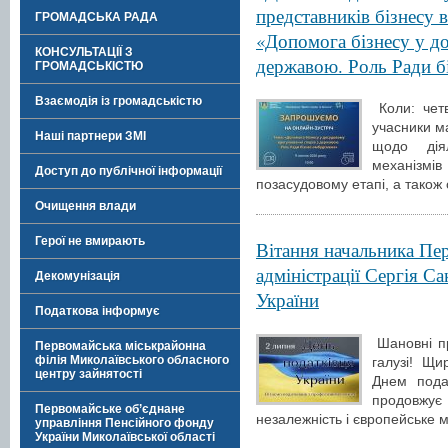
представників бізнесу в
ГРОМАДСЬКА РАДА
«Допомога бізнесу у д
КОНСУЛЬТАЦІЇ З
державою. Роль Ради б
ГРОМАДСЬКІСТЮ
Взаємодія із громадськістю
Коли: четв
учасники м
Наші партнери ЗМІ
щодо дія
механізм
Доступ до публічної інформації
позасудовому етапі, а також
Очищення влади
Герої не вмирають
Вітання начальника Пер
адміністрації Сергія С
Декомунізація
України
Податкова інформує
Шановні пр
Первомайська міськрайонна
філія Миколаївського обласного
галузі! Щ
центру зайнятості
Днем подат
продовжує
Первомайське об’єднане
незалежність і європейське
управління Пенсійного фонду
України Миколаївської області