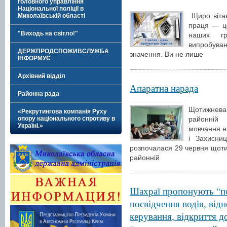
головного управління
Національної поліції в
Щиро вітаю
Миколаївській області
праця — ц
"Виходь на світло!"
наших гр
випробуван
ДЕРЖПРОДСПОЖИВСЛУЖБА
значення. Ви не лише
ІНФОРМУЄ
Архівний відділ
Апаратна нарада
Районна рада
Щотижнев
«Рекрутингова компанія Руху
районній 
опору національного спротиву в
Україні.»
мовчання н
і Захисни
розпочалася 29 червня щот
районній
Шахраї пропонують “по
посвідчення водія, від
керування, відкриття д