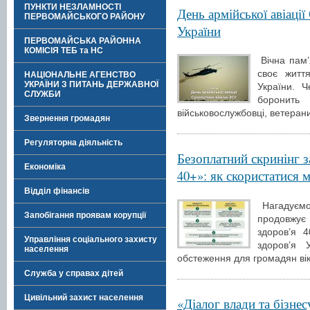
ПУНКТИ НЕЗЛАМНОСТІ
День армійської авіаці
ПЕРВОМАЙСЬКОГО РАЙОНУ
України
ПЕРВОМАЙСЬКА РАЙОННА
КОМІСІЯ ТЕБ та НС
Вічна пам’я
своє житт
НАЦІОНАЛЬНЕ АГЕНСТВО
УКРАЇНИ З ПИТАНЬ ДЕРЖАВНОЇ
України. 
СЛУЖБИ
борони
військовослужбовці, ветеран
Звернення громадян
Регуляторна діяльність
Безоплатний скринінг 
Економіка
40+»: як скористатися 
Відділ фінансів
Нагадуємо,
Запобігання проявам корупції
продовжує
здоров’я 4
Управління соціального захисту
здоров’я 
населення
обстеження для громадян вік
Служба у справах дітей
Цивільний захист населення
«Діалог влади та бізне