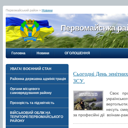
Первомайський район »
Новини
Первомайська рай
Головна
Новини
ОГОЛОШЕННЯ
УВАГА! ВОЄННИЙ СТАН
Сьогодні День зенітни
Районна державна адміністрація
ЗСУ.
Органи місцевого
Своє проф
самоврядування району
українськ
Прозорість та підзвітність
вертольот
несуть сме
ВІЙСЬКОВИЙ ОБЛІК НА
за професійні дії воїнам-ра
ТЕРИТОРІЇ ПЕРВОМАЙСЬКОГО
РАЙОНУ