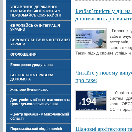
УПРАВЛІННЯ ДЕРЖАВНОЇ
Безбар’єрність у дії: 
КАЗНАЧЕЙСЬКОЇ СЛУЖБИ У
ПЕРВОМАЙСЬКОМУ РАЙОНІ
допомагають розвивати
ЄВРОПЕЙСЬКА ІНТЕГРАЦІЯ
УКРАЇНИ
Головне у
забезпечу
ЄВРОАНТЛАНТИЧНА ІНТЕГРАЦІЯ
ветеранів,
УКРАЇНИ
започатко
Такий підхід сприяє успішній
ОГОЛОШЕННЯ
Електронне урядування
Читайте у новому випу
БЕЗОПЛАТНА ПРАВОВА
про таке:
ДОПОМОГА
Житлове будівництво
- Україна 
систем доб
Доступність об'єктів житлового та
країн ОЕСР
громадського призначення
ЄС – перши
«Центр пробації» у Миколаївській
області
Шановні архітектори та
Первомайський відділ поліції