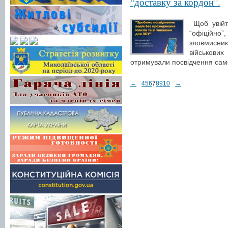
“доставку за кордон”.
Щоб увійти
“офіційно”,
зловмисни
військов
отримували посвідчення сам
←
4
5
6
7
8
9
10
→