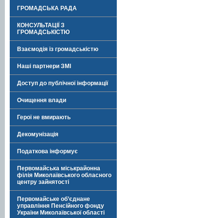
ГРОМАДСЬКА РАДА
КОНСУЛЬТАЦІЇ З
ГРОМАДСЬКІСТЮ
Взаємодія із громадськістю
Наші партнери ЗМІ
Доступ до публічної інформації
Очищення влади
Герої не вмирають
Декомунізація
Податкова інформує
Первомайська міськрайонна
філія Миколаївського обласного
центру зайнятості
Первомайське об’єднане
управління Пенсійного фонду
України Миколаївської області