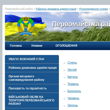
Первомайський район »
Районна державна адміністрація
»
Розпорядження голови
Первомайська рай
Головна
Новини
ОГОЛОШЕННЯ
УВАГА! ВОЄННИЙ СТАН
→
Січень
Районна державна адміністрація
→
Лютий
Органи місцевого
→
Квітень
самоврядування району
→
Травень
Прозорість та підзвітність
→
Березень
ВІЙСЬКОВИЙ ОБЛІК НА
→
Червень
ТЕРИТОРІЇ ПЕРВОМАЙСЬКОГО
РАЙОНУ
→
Липень