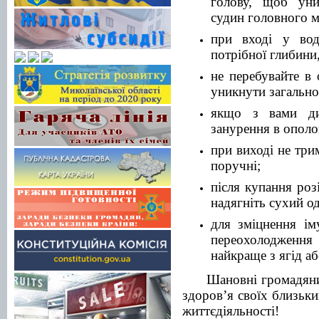
голову, щоб уни
судин головного м
при вході у вод
потрібної глибини,
не перебувайте в
уникнути загально
якщо з вами ди
занурення в ополо
при виході не три
поручні;
після купання роз
надягніть сухий од
для зміцнення ім
переохолодження 
найкраще з ягід аб
Шановні громадяни
здоров’я своїх близьки
життєдіяльності!