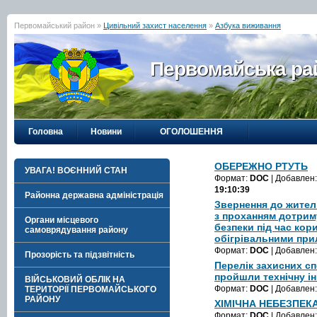
Первомайський район »
Цивільний захист населення
»
Азбука виживання
Первомайська рай
Головна
Новини
ОГОЛОШЕННЯ
ОБЕРЕЖНО РТУТЬ
УВАГА! ВОЄННИЙ СТАН
Формат:
DOC
| Добавлен
19:10:39
Районна державна адміністрація
Звернення до жител
з проханням дотрим
Органи місцевого
безпеки під час кор
самоврядування району
обігрівальними при
Формат:
DOC
| Добавлен
Прозорість та підзвітність
Перелік захисних сп
пройшли технічну і
ВІЙСЬКОВИЙ ОБЛІК НА
Формат:
DOC
| Добавлен
ТЕРИТОРІЇ ПЕРВОМАЙСЬКОГО
РАЙОНУ
ХІМІЧНА НЕБЕЗПЕК
Формат:
DOC
| Добавлен