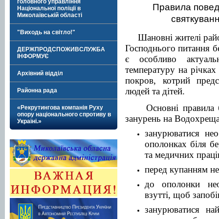
головного управління
Правила повед
Національної поліції в
Миколаївській області
святкуван
"Виходь на світло!"
Шановні жителі рай
Господнього питання б
ДЕРЖПРОДСПОЖИВСЛУЖБА
ІНФОРМУЄ
є особливо актуаль
температуру на річках
Архівний відділ
покров, котрий предс
людей
та
дітей
.
Районна рада
О
сновні правила
«Рекрутингова компанія Руху
опору національного спротиву в
занурень на Водохреща
Україні.»
занурюватися нео
ополонках біля бе
та медичних праці
перед купанням нео
до ополонки не
взутті, щоб запобі
занурюватися н