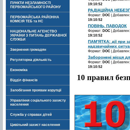
ПУНКТИ НЕЗЛАМНОСТІ
19:10:52
ПЕРВОМАЙСЬКОГО РАЙОНУ
РАДІАЦІЙНА НЕБЕЗ
Формат:
DOC
| Добавлен
ПЕРВОМАЙСЬКА РАЙОННА
19:10:52
КОМІСІЯ ТЕБ та НС
ПОВІНЬ, ПАВОДОК
Формат:
DOC
| Добавлен
НАЦІОНАЛЬНЕ АГЕНСТВО
УКРАЇНИ З ПИТАНЬ ДЕРЖАВНОЇ
19:10:52
СЛУЖБИ
ПАМ'ЯТКА: дії при з
надзвичайних ситуа
Звернення громадян
Формат:
DOC
| Добавлен
Заборонені місця дл
Регуляторна діяльність
Формат:
DOC
| Добавлен
19:10:52
Економіка
10 правил без
Відділ фінансів
Запобігання проявам корупції
Управління соціального захисту
населення
Служба у справах дітей
Цивільний захист населення