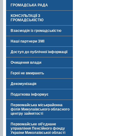
ГРОМАДСЬКА РАДА
КОНСУЛЬТАЦІЇ З
ГРОМАДСЬКІСТЮ
Взаємодія із громадськістю
Наші партнери ЗМІ
Доступ до публічної інформації
Очищення влади
Герої не вмирають
Декомунізація
Податкова інформує
Первомайська міськрайонна
філія Миколаївського обласного
центру зайнятості
Первомайське об’єднане
управління Пенсійного фонду
України Миколаївської області