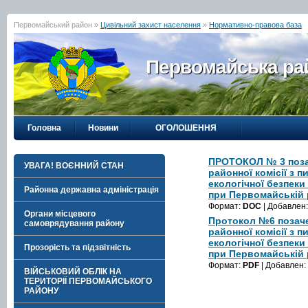
Первомайський район »
Цивільний захист населення
»
Нормативно-правова база
Первомайська рай
Головна
Новини
ОГОЛОШЕННЯ
ПРОТОКОЛ № 3 поза
УВАГА! ВОЄННИЙ СТАН
районної комісії з п
екологічної безпеки
Районна державна адміністрація
при Первомайській 
Формат:
DOC
| Добавлен
Органи місцевого
Протокол №6 позаче
самоврядування району
районної комісії з п
екологічної безпеки
Прозорість та підзвітність
при Первомайській 
Формат:
PDF
| Добавлен:
ВІЙСЬКОВИЙ ОБЛІК НА
ТЕРИТОРІЇ ПЕРВОМАЙСЬКОГО
РАЙОНУ