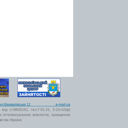
ьк,вул.Варварівська,12 e-mail:ua
код (+380)5161, тел.7-51-21, 5-23-42(ф)
 є інтелектуальною власністю, захищеною
вства України