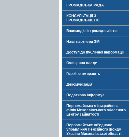
ГРОМАДСЬКА РАДА
КОНСУЛЬТАЦІЇ З
ГРОМАДСЬКІСТЮ
Взаємодія із громадськістю
Наші партнери ЗМІ
Доступ до публічної інформації
Очищення влади
Герої не вмирають
Декомунізація
Податкова інформує
Первомайська міськрайонна
філія Миколаївського обласного
центру зайнятості
Первомайське об’єднане
управління Пенсійного фонду
України Миколаївської області