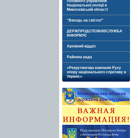
головного управління
Національної поліції в
Миколаївській області
"Виходь на світло!"
ДЕРЖПРОДСПОЖИВСЛУЖБА
ІНФОРМУЄ
Архівний відділ
Районна рада
«Рекрутингова компанія Руху
опору національного спротиву в
Україні.»