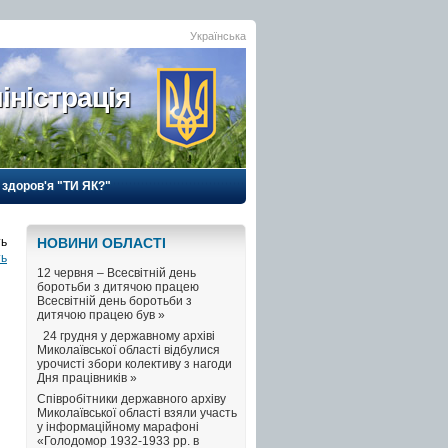
Українська
іністрація
 здоров'я "ТИ ЯК?"
НОВИНИ ОБЛАСТI
ть
12 червня – Всесвітній день
боротьби з дитячою працею
Всесвітній день боротьби з
дитячою працею був »
24 грудня у державному архіві
Миколаївської області відбулися
урочисті збори колективу з нагоди
Дня працівників »
Співробітники державного архіву
Миколаївської області взяли участь
у інформаційному марафоні
«Голодомор 1932-1933 рр. в