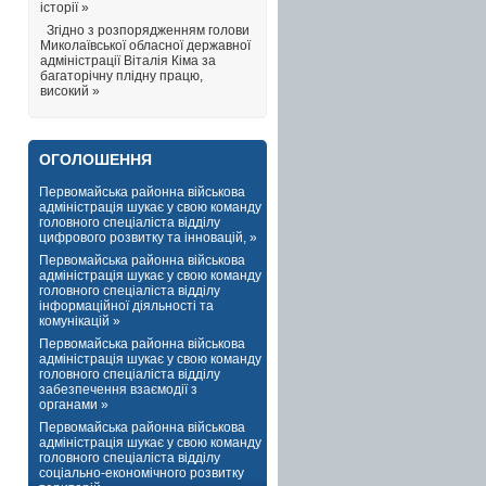
історії »
Згідно з розпорядженням голови
Миколаївської обласної державної
адміністрації Віталія Кіма за
багаторічну плідну працю,
високий »
ОГОЛОШЕННЯ
Первомайська районна військова
адміністрація шукає у свою команду
головного спеціаліста відділу
цифрового розвитку та інновацій, »
Первомайська районна військова
адміністрація шукає у свою команду
головного спеціаліста відділу
інформаційної діяльності та
комунікацій »
Первомайська районна військова
адміністрація шукає у свою команду
головного спеціаліста відділу
забезпечення взаємодії з
органами »
Первомайська районна військова
адміністрація шукає у свою команду
головного спеціаліста відділу
соціально-економічного розвитку