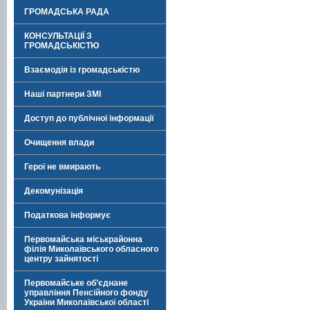
ГРОМАДСЬКА РАДА
КОНСУЛЬТАЦІЇ З
ГРОМАДСЬКІСТЮ
Взаємодія із громадськістю
Наші партнери ЗМІ
Доступ до публічної інформації
Очищення влади
Герої не вмирають
Декомунізація
Податкова інформує
Первомайська міськрайонна
філія Миколаївського обласного
центру зайнятості
Первомайське об’єднане
управління Пенсійного фонду
України Миколаївської області