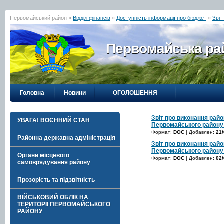
Первомайський район »
Відділ фінансів
»
Доступність інформації про бюджет
»
Звіт
Первомайська рай
Головна
Новини
ОГОЛОШЕННЯ
Звіт про виконання рай
УВАГА! ВОЄННИЙ СТАН
Первомайського району з
Формат:
DOC
| Добавлен:
21/
Районна державна адміністрація
Звіт про виконання рай
Первомайського району з
Органи місцевого
Формат:
DOC
| Добавлен:
02/
самоврядування району
Прозорість та підзвітність
ВІЙСЬКОВИЙ ОБЛІК НА
ТЕРИТОРІЇ ПЕРВОМАЙСЬКОГО
РАЙОНУ