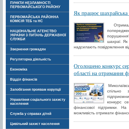
ПУНКТИ НЕЗЛАМНОСТІ
ПЕРВОМАЙСЬКОГО РАЙОНУ
Як працює шахрайська 
ПЕРВОМАЙСЬКА РАЙОННА
КОМІСІЯ ТЕБ та НС
Отримал
попередже
НАЦІОНАЛЬНЕ АГЕНСТВО
УКРАЇНИ З ПИТАНЬ ДЕРЖАВНОЇ
порушення?
СЛУЖБИ
шахраї. Як
надсилають повідомлення від
Звернення громадян
Регуляторна діяльність
Оголошено конкурс сер
Економіка
області на отримання ф
Відділ фінансів
Миколаївсь
Запобігання проявам корупції
спільно 
підприємни
Управління соціального захисту
конкурс с
населення
фінансової підтримки. На
можливість отримати фінанс
Служба у справах дітей
Цивільний захист населення