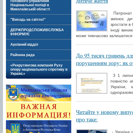
дитяче життя
головного управління
Національної поліції в
Миколаївській області
Патронат 
змінює ди
"Виходь на світло!"
зростати в
іноді вини
ДЕРЖПРОДСПОЖИВСЛУЖБА
ІНФОРМУЄ
може тимчасово залишатися 
Архівний відділ
До 95 тисяч гривень для
Районна рада
порушенням зору: як 
«Рекрутингова компанія Руху
опору національного спротиву в
Україні.»
З 1 липня
повністю а
України,
одноразово
Читайте у новому випу
про таке:
- Україна 