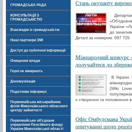
Стань окупанту вироко
ГРОМАДСЬКА РАДА
Департаме
КОНСУЛЬТАЦІЇ З
ГРОМАДСЬКІСТЮ
«Обʼєднана
України «Л
Взаємодія із громадськістю
до захисник
Деталі за номером: 097 725
Наші партнери ЗМІ
Доступ до публічної інформації
Міжнародний конкурс «
Очищення влади
долучайтеся до збереж
Герої не вмирають
В Україні 
Декомунізація
міжнародн
(Wiki Lov
Податкова інформує
популяриза
є створення та поповнення ві
Первомайська міськрайонна
філія Миколаївського обласного
центру зайнятості
Офіс Омбудсмана Украї
Первомайське об’єднане
опитуванні щодо реаліза
управління Пенсійного фонду
України Миколаївської області