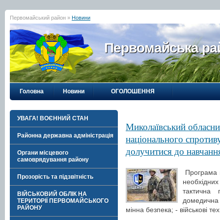
Первомайський район »
Новини
Первомайська рай
Головна
Новини
ОГОЛОШЕННЯ
УВАГА! ВОЄННИЙ СТАН
Миколаївський обласни
Районна державна адміністрація
національного спротив
долучитися до навчання
Органи місцевого
самоврядування району
Програма к
Прозорість та підзвітність
необхідни
тактична п
ВІЙСЬКОВИЙ ОБЛІК НА
домедична
ТЕРИТОРІЇ ПЕРВОМАЙСЬКОГО
РАЙОНУ
мінна безпека; - військові тех