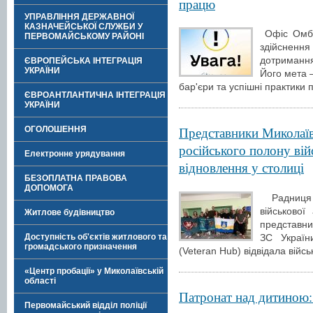
працю
УПРАВЛІННЯ ДЕРЖАВНОЇ
КАЗНАЧЕЙСЬКОЇ СЛУЖБИ У
Офіс Омбу
ПЕРВОМАЙСЬКОМУ РАЙОНІ
здійснен
дотримання
ЄВРОПЕЙСЬКА ІНТЕГРАЦІЯ
УКРАЇНИ
Його мета 
бар'єри та успішні практики
ЄВРОАНТЛАНТИЧНА ІНТЕГРАЦІЯ
УКРАЇНИ
Представники Миколаїв
ОГОЛОШЕННЯ
російського полону вій
Електронне урядування
відновлення у столиці
БЕЗОПЛАТНА ПРАВОВА
ДОПОМОГА
Радниця 
військової
Житлове будівництво
представн
ЗС Україн
Доступність об'єктів житлового та
громадського призначення
(Veteran Hub) відвідала війс
«Центр пробації» у Миколаївській
області
Патронат над дитиною:
Первомайський відділ поліції