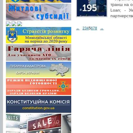
транш на о
Loan; - У
партнерство
←
2
3
4
5
6
7
8
→