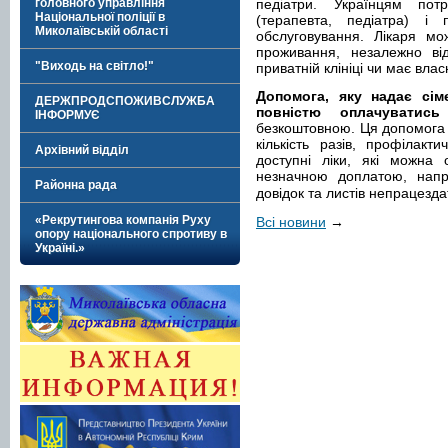
головного управління
педіатри. Українцям пот
Національної поліції в
(терапевта, педіатра) 
Миколаївській області
обслуговування. Лікаря мо
проживання, незалежно від
"Виходь на світло!"
приватній клініці чи має влас
Допомога, яку надає сіме
ДЕРЖПРОДСПОЖИВСЛУЖБА
повністю оплачувати
ІНФОРМУЄ
безкоштовною. Ця допомога 
кількість разів, профілакт
Архівний відділ
доступні ліки, які можна
незначною доплатою, напра
Районна рада
довідок та листів непрацезда
«Рекрутингова компанія Руху
Всі новини
→
опору національного спротиву в
Україні.»