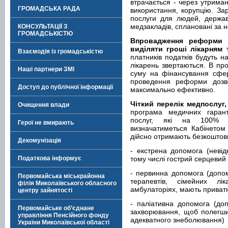
втрачається - через утрима
ГРОМАДСЬКА РАДА
використання, корупцію. Зар
послуги для людей, держав
медзакладів, сплановані за 
КОНСУЛЬТАЦІЇ З
ГРОМАДСЬКІСТЮ
Впровадження реформи 
виділяти гроші лікарням 
Взаємодія із громадськістю
платників податків будуть н
лікарень звертаються. В пр
Наші партнери ЗМІ
суму на фінансування сфер
проведення реформи дозво
Доступ до публічної інформації
максимально ефективно.
Чіткий перелік медпослуг,
Очищення влади
програма медичних гарант
послуг, які на 100% 
Герої не вмирають
визначатиметься Кабінетом 
дійсно отримають безкоштов
Декомунізація
- екстрена допомога (невід
Податкова інформує
тому числі гострий серцевий 
- первинна допомога (допомо
Первомайська міськрайонна
терапевтів, сімейних лі
філія Миколаївського обласного
амбулаторіях, мають приватн
центру зайнятості
- паліативна допомога (до
Первомайське об’єднане
захворювання, щоб полегши
управління Пенсійного фонду
адекватного знеболювання)
України Миколаївської області