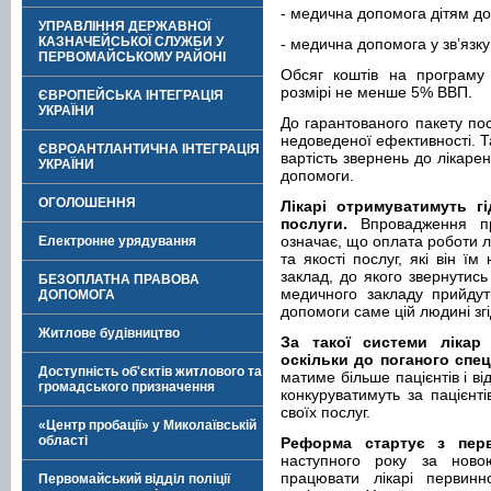
- медична допомога дітям до
УПРАВЛІННЯ ДЕРЖАВНОЇ
КАЗНАЧЕЙСЬКОЇ СЛУЖБИ У
- медична допомога у зв’язку
ПЕРВОМАЙСЬКОМУ РАЙОНІ
Обсяг коштів на програму 
розмірі не менше 5% ВВП.
ЄВРОПЕЙСЬКА ІНТЕГРАЦІЯ
УКРАЇНИ
До гарантованого пакету пос
недоведеної ефективності. Т
ЄВРОАНТЛАНТИЧНА ІНТЕГРАЦІЯ
вартість звернень до лікаре
УКРАЇНИ
допомоги.
ОГОЛОШЕННЯ
Лікарі отримуватимуть гі
послуги.
Впровадження пр
означає, що оплата роботи лі
Електронне урядування
та якості послуг, які він ї
заклад, до якого звернутись
БЕЗОПЛАТНА ПРАВОВА
медичного закладу прийдут
ДОПОМОГА
допомоги саме цій людині зг
Житлове будівництво
За такої системи лікар 
оскільки до поганого спец
Доступність об'єктів житлового та
матиме більше пацієнтів і від
громадського призначення
конкуруватимуть за пацієнті
своїх послуг.
«Центр пробації» у Миколаївській
області
Реформа стартує з перв
наступного року за ново
працювати лікарі первинно
Первомайський відділ поліції