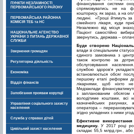
ПУНКТИ НЕЗЛАМНОСТІ
фінансування системи охо
ПЕРВОМАЙСЬКОГО РАЙОНУ
спрямовуватись не на фі
кошторису, як зараз, а на о
ПЕРВОМАЙСЬКА РАЙОННА
людині. «Гроші йтимуть за п
КОМІСІЯ ТЕБ та НС
сімейного лікаря, куди п
Незалежно від місця знахо
Пацієнт самостійно вибир
НАЦІОНАЛЬНЕ АГЕНСТВО
УКРАЇНИ З ПИТАНЬ ДЕРЖАВНОЇ
звернутись, держава – оплач
СЛУЖБИ
Буде створено Національ
влади зі спеціальним статусо
Звернення громадян
єдиного замовника з центра
також контролю за дотр
Регуляторна діяльність
обслуговування населенн
службою здоров’я укладаєт
Економіка
встановлюється обсяг послу
першому етапі реформи до
Відділ фінансів
лікарнями, щоб ніхто н
Медзаклади фінансуватимуть
Запобігання проявам корупції
з запланованим обсягом 
володітиме коштами, всі 
казначейських рахунках
Управління соціального захисту
оператора – перераховуват
населення
згідно укладених з ними уго
Служба у справах дітей
Ефективне використання
медицину.
У 2017 році роз
Цивільний захист населення
складає 55,5 млрд.грн., аб