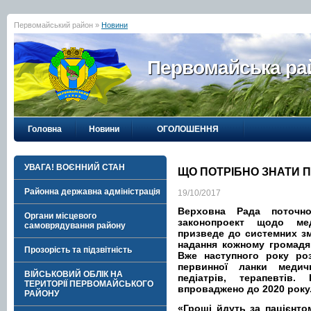
Первомайський район »
Новини
Первомайська рай
Головна
Новини
ОГОЛОШЕННЯ
УВАГА! ВОЄННИЙ СТАН
ЩО ПОТРІБНО ЗНАТИ 
Районна державна адміністрація
19/10/2017
Верховна Рада поточн
Органи місцевого
законопроект щодо ме
самоврядування району
призведе до системних зм
надання кожному громадян
Прозорість та підзвітність
Вже наступного року ро
первинної ланки медич
ВІЙСЬКОВИЙ ОБЛІК НА
педіатрів, терапевті
ТЕРИТОРІЇ ПЕРВОМАЙСЬКОГО
впроваджено до 2020 року
РАЙОНУ
«Гроші йдуть за пацієнто