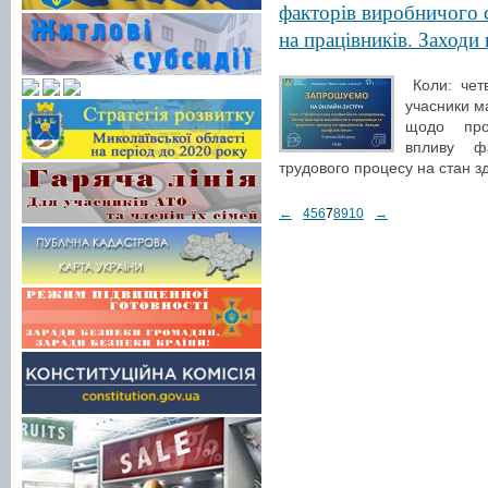
факторів виробничого 
на працівників. Заходи
Коли: четв
учасники м
щодо проф
впливу ф
трудового процесу на стан зд
←
4
5
6
7
8
9
10
→