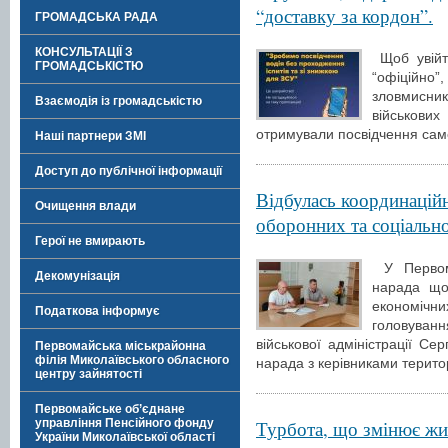
“доставку за кордон”.
ГРОМАДСЬКА РАДА
КОНСУЛЬТАЦІЇ З
Щоб увійти
ГРОМАДСЬКІСТЮ
“офіційно”,
зловмисни
Взаємодія із громадськістю
військов
отримували посвідчення сам
Наші партнери ЗМІ
Доступ до публічної інформації
Відбулась координацій
Очищення влади
оборонних та соціальн
Герої не вмирають
У Первома
Декомунізація
нарада що
економічн
Податкова інформує
головуван
військової адміністрації Се
Первомайська міськрайонна
філія Миколаївського обласного
нарада з керівниками терито
центру зайнятості
Первомайське об’єднане
Турбота, що змінює жит
управління Пенсійного фонду
України Миколаївської області