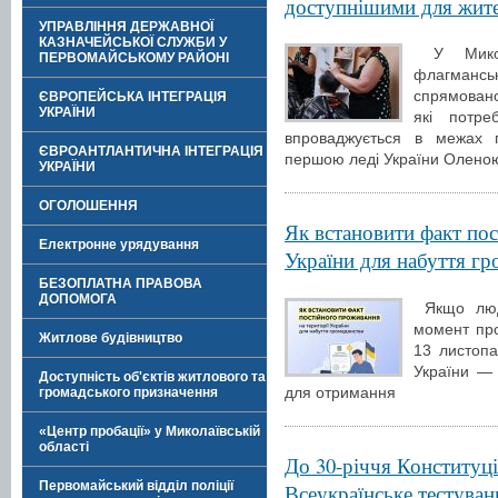
доступнішими для жит
УПРАВЛІННЯ ДЕРЖАВНОЇ
КАЗНАЧЕЙСЬКОЇ СЛУЖБИ У
У Микола
ПЕРВОМАЙСЬКОМУ РАЙОНІ
флагмансь
спрямован
ЄВРОПЕЙСЬКА ІНТЕГРАЦІЯ
УКРАЇНИ
які потре
впроваджується в межах по
ЄВРОАНТЛАНТИЧНА ІНТЕГРАЦІЯ
першою леді України Олено
УКРАЇНИ
ОГОЛОШЕННЯ
Як встановити факт пос
Електронне урядування
України для набуття гр
БЕЗОПЛАТНА ПРАВОВА
ДОПОМОГА
Якщо люди
момент пр
Житлове будівництво
13 листопа
України —
Доступність об'єктів житлового та
для отримання
громадського призначення
«Центр пробації» у Миколаївській
області
До 30-річчя Конституці
Первомайський відділ поліції
Всеукраїнське тестува