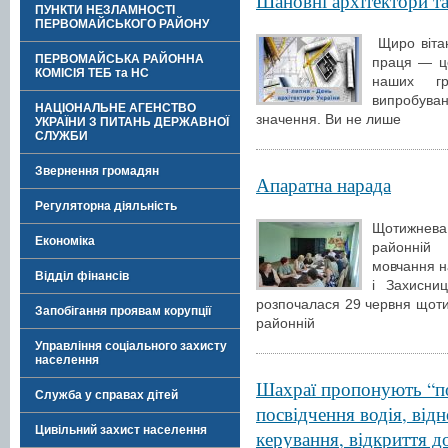
Шановні архітектори та
ПУНКТИ НЕЗЛАМНОСТІ
ПЕРВОМАЙСЬКОГО РАЙОНУ
Щиро вітаю
ПЕРВОМАЙСЬКА РАЙОННА
праця — ц
КОМІСІЯ ТЕБ та НС
наших гр
випробуван
НАЦІОНАЛЬНЕ АГЕНСТВО
значення. Ви не лише
УКРАЇНИ З ПИТАНЬ ДЕРЖАВНОЇ
СЛУЖБИ
Звернення громадян
Апаратна нарада
Регуляторна діяльність
Щотижнев
Економіка
районній 
мовчання н
Відділ фінансів
і Захисни
розпочалася 29 червня щот
Запобігання проявам корупції
районній
Управління соціального захисту
населення
Шахраї пропонують “по
Служба у справах дітей
посвідчення водія, від
Цивільний захист населення
керування, відкриття д