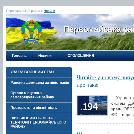
Первомайський район »
Новини
Первомайська рай
Головна
Новини
ОГОЛОШЕННЯ
УВАГА! ВОЄННИЙ СТАН
Читайте у новому випу
Районна державна адміністрація
про таке:
Органи місцевого
- Україна 
самоврядування району
систем доб
Прозорість та підзвітність
країн ОЕСР
ЄС – перши
ВІЙСЬКОВИЙ ОБЛІК НА
ТЕРИТОРІЇ ПЕРВОМАЙСЬКОГО
РАЙОНУ