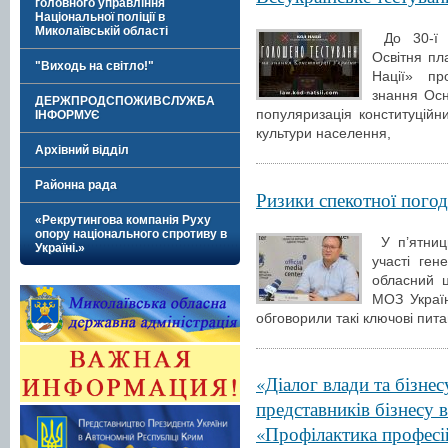
головного управління
Національної поліції в
Миколаївській області
До 30-ї р
Освітня п
"Виходь на світло!"
Нації» пр
знання Осн
ДЕРЖПРОДСПОЖИВСЛУЖБА
популяризація конституційн
ІНФОРМУЄ
культури населення,
Архівний відділ
Районна рада
Ризики спекотної пого
«Рекрутингова компанія Руху
опору національного спротиву в
У п’ятниц
Україні.»
участі ген
обласний 
МОЗ Украї
обговорили такі ключові пит
«Діалог влади та бізне
представників бізнесу в
«Профілактика професі