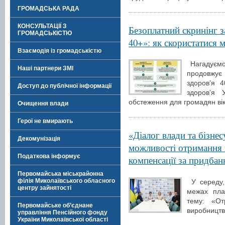
ГРОМАДСЬКА РАДА
КОНСУЛЬТАЦІЇ З
Безоплатний скринінг 
ГРОМАДСЬКІСТЮ
40+»: як скористатися 
Взаємодія із громадськістю
Нагадуємо,
Наші партнери ЗМІ
продовжує
здоров’я 4
Доступ до публічної інформації
здоров’я 
обстеження для громадян вік
Очищення влади
Герої не вмирають
«Діалог влади та бізне
Декомунізація
можливості отримання 
Податкова інформує
компенсації за придбан
Первомайська міськрайонна
філія Миколаївського обласного
У середу, 
центру зайнятості
межах пла
тему: «О
Первомайське об’єднане
виробництво
управління Пенсійного фонду
України Миколаївської області