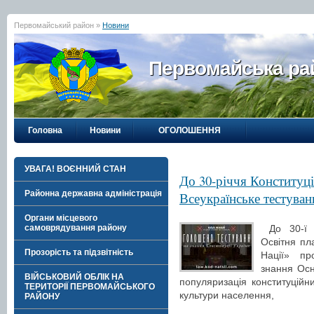
Первомайський район »
Новини
Первомайська рай
Головна
Новини
ОГОЛОШЕННЯ
УВАГА! ВОЄННИЙ СТАН
До 30-річчя Конституці
Районна державна адміністрація
Всеукраїнське тестува
Органи місцевого
До 30-ї р
самоврядування району
Освітня п
Прозорість та підзвітність
Нації» пр
знання Осн
ВІЙСЬКОВИЙ ОБЛІК НА
популяризація конституційн
ТЕРИТОРІЇ ПЕРВОМАЙСЬКОГО
культури населення,
РАЙОНУ