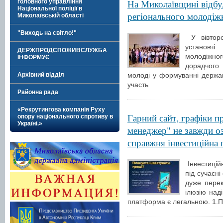
На Миколаївщині відбу
головного управління
Національної поліції в
регіонального молодіж
Миколаївській області
"Виходь на світло!"
У вівторо
установчі
ДЕРЖПРОДСПОЖИВСЛУЖБА
молодіжно
ІНФОРМУЄ
дорадчого
Архівний відділ
молоді у формуванні державн
участь
Районна рада
«Рекрутингова компанія Руху
Гарний сайт, графіки п
опору національного спротиву в
Україні.»
менеджер" не завжди о
справжня інвестиційна
Інвестицій
під сучасн
дуже перек
ілюзію над
платформа є легальною. 1.П