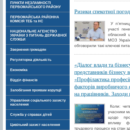
ПУНКТИ НЕЗЛАМНОСТІ
ПЕРВОМАЙСЬКОГО РАЙОНУ
Ризики спекотної пого
ПЕРВОМАЙСЬКА РАЙОННА
КОМІСІЯ ТЕБ та НС
У п’ятниц
участі ген
НАЦІОНАЛЬНЕ АГЕНСТВО
обласний 
УКРАЇНИ З ПИТАНЬ ДЕРЖАВНОЇ
СЛУЖБИ
МОЗ Украї
обговорили такі ключові пит
Звернення громадян
Регуляторна діяльність
«Діалог влади та бізне
Економіка
представників бізнесу в
«Профілактика професі
Відділ фінансів
факторів виробничого 
Запобігання проявам корупції
на працівників. Заходи
Управління соціального захисту
населення
Коли: четв
учасники м
Служба у справах дітей
щодо проф
впливу ф
Цивільний захист населення
трудового процесу на стан зд