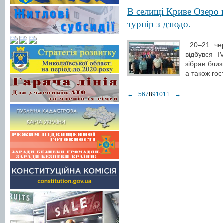
В селищі Криве Озеро 
турнір з дзюдо.
20–21 чер
відбувся I
зібрав близ
а також гос
←
5
6
7
8
9
10
11
→