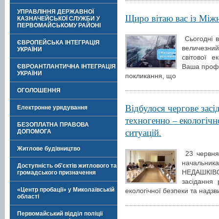
УПРАВЛІННЯ ДЕРЖАВНОЇ
Щиро вітаю вас із Між
КАЗНАЧЕЙСЬКОЇ СЛУЖБИ У
ПЕРВОМАЙСЬКОМУ РАЙОНІ
Сьогодні 
ЄВРОПЕЙСЬКА ІНТЕГРАЦІЯ
величезний
УКРАЇНИ
світової 
Ваша профе
ЄВРОАНТЛАНТИЧНА ІНТЕГРАЦІЯ
УКРАЇНИ
покликання, що
ОГОЛОШЕННЯ
Відбулося чергове засід
Електронне урядування
техногенно – екологічн
БЕЗОПЛАТНА ПРАВОВА
ситуацій.
ДОПОМОГА
Житлове будівництво
23 червня 
начальник
Доступність об'єктів житлового та
НЕДАШКІВСЬ
громадського призначення
засідання 
«Центр пробації» у Миколаївській
екологічної безпеки та надзви
області
Первомайський відділ поліції