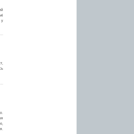
ий
кі
 у
т,
сь
о.
ня
ю,
я.