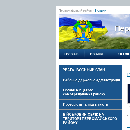
Первомайський район »
Новини
Пер
Головна
Новини
ОГОЛ
УВАГА! ВОЄННИЙ СТАН
Г
Районна державна адміністрація
Органи місцевого
самоврядування району
Прозорість та підзвітність
т
ВІЙСЬКОВИЙ ОБЛІК НА
ТЕРИТОРІЇ ПЕРВОМАЙСЬКОГО
РАЙОНУ
«