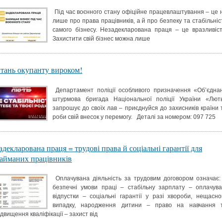
Під час воєнного стану офіційне працевлаштування – це 
лише про права працівників, а й про безпеку та стабільніс
самого бізнесу. Незадекларована праця – це вразливіст
Захистити свій бізнес можна лише
тань окупанту вироком!
Департамент поліції особливого призначення «Обʼєдна
штурмова бригада Національної поліції України «Лют
запрошує до своїх лав – приєднуйся до захисників країни 
роби свій внесок у перемогу. Деталі за номером: 097 725
адекларована праця = трудові права й соціальні гарантії для
айманих працівників
Оплачувана діяльність за трудовим договором означає:
безпечні умови праці – стабільну зарплату – оплачува
відпустки – соціальні гарантії у разі хвороби, нещасно
випадку, народження дитини – право на навчання 
ідвищення кваліфікації – захист від