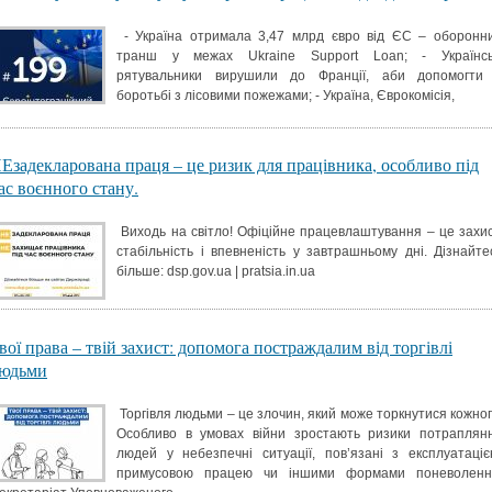
- Україна отримала 3,47 млрд євро від ЄС – оборонн
транш у межах Ukraine Support Loan; - Українсь
рятувальники вирушили до Франції, аби допомогти
боротьбі з лісовими пожежами; - Україна, Єврокомісія,
Езадекларована праця – це ризик для працівника, особливо під
ас воєнного стану.
Виходь на світло! Офіційне працевлаштування – це захис
стабільність і впевненість у завтрашньому дні. Дізнайте
більше: dsp.gov.ua | pratsia.in.ua
вої права – твій захист: допомога постраждалим від торгівлі
юдьми
Торгівля людьми – це злочин, який може торкнутися кожног
Особливо в умовах війни зростають ризики потраплян
людей у небезпечні ситуації, пов’язані з експлуатаціє
примусовою працею чи іншими формами поневоленн