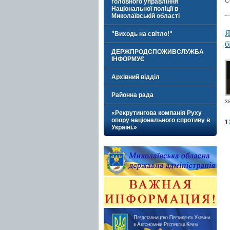
С
головного управління
Національної поліції в
Миколаївській області
Я
"Виходь на світло!"
б
ДЕРЖПРОДСПОЖИВСЛУЖБА
ІНФОРМУЄ
Архівний відділ
Районна рада
з
«Рекрутингова компанія Руху
опору національного спротиву в
1
Україні.»