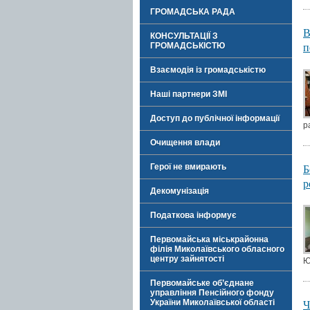
ГРОМАДСЬКА РАДА
В
КОНСУЛЬТАЦІЇ З
п
ГРОМАДСЬКІСТЮ
Взаємодія із громадськістю
Наші партнери ЗМІ
Доступ до публічної інформації
р
Очищення влади
Б
Герої не вмирають
р
Декомунізація
Податкова інформує
Первомайська міськрайонна
філія Миколаївського обласного
центру зайнятості
Ю
Первомайське об’єднане
управління Пенсійного фонду
Ч
України Миколаївської області