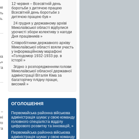
12 червня – Всесвітній день
не
боротьби з дитячою працею
Всесвітній день боротьби з
ть
дитячою працею був »
ь.
24 грудня у державному архіві
Миколаївської області відбулися
урочисті збори колективу з нагоди
Дня працівників »
Співробітники державного архіву
Миколаївської області взяли участь
у інформаційному марафоні
«Голодомор 1932-1933 рр. в
на
історії »
ь»
Згідно з розпорядженням голови
та
Миколаївської обласної державної
адміністрації Віталія Кіма за
багаторічну плідну працю,
високий »
ОГОЛОШЕННЯ
 –
Первомайська районна військова
адміністрація шукає у свою команду
ні
головного спеціаліста відділу
го
цифрового розвитку та інновацій, »
та
Первомайська районна військова
адміністрація шукає у свою команду