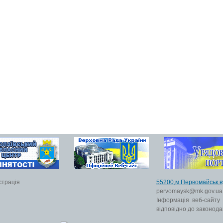
страція
55200,м.Первомайс
pervomaysk@mk.gov.ua
Інформація веб-сайту
відповідно до законода