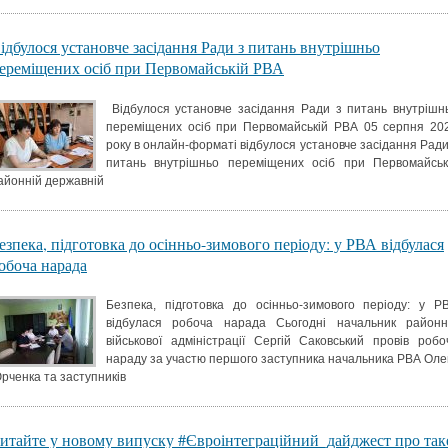
ідбулося установче засідання Ради з питань внутрішньо
ереміщених осіб при Первомайській РВА
Відбулося установче засідання Ради з питань внутрішн
переміщених осіб при Первомайській РВА 05 серпня 20
року в онлайн-форматі відбулося установче засідання Ради
питань внутрішньо переміщених осіб при Первомайськ
айонній державній
езпека, підготовка до осінньо-зимового періоду: у РВА відбулася
обоча нарада
Безпека, підготовка до осінньо-зимового періоду: у Р
відбулася робоча нарада Сьогодні начальник районн
військової адміністрації Сергій Саковський провів робо
нараду за участю першого заступника начальника РВА Оле
рченка та заступників
итайте у новому випуску #Євроінтеграційний_дайджест про так