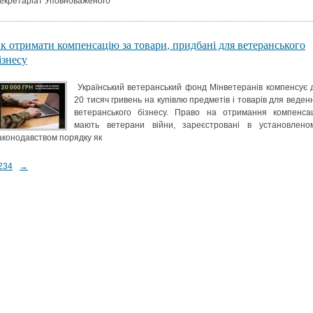
екретаріат Уповноваженого
к отримати компенсацію за товари, придбані для ветеранського
ізнесу
Український ветеранський фонд Мінветеранів компенсує 
20 тисяч гривень на купівлю предметів і товарів для веден
ветеранського бізнесу. Право на отримання компенсац
мають ветерани війни, зареєстровані в установлено
аконодавством порядку як
2
3
4
→