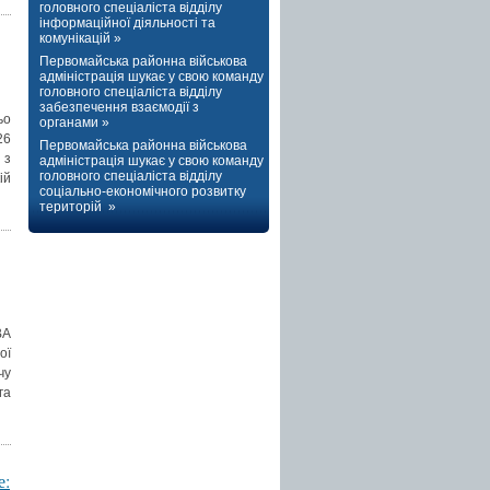
головного спеціаліста відділу
інформаційної діяльності та
комунікацій »
Первомайська районна військова
адміністрація шукає у свою команду
головного спеціаліста відділу
забезпечення взаємодії з
ьо
органами »
26
Первомайська районна військова
 з
адміністрація шукає у свою команду
головного спеціаліста відділу
ій
соціально-економічного розвитку
територій »
ВА
ої
чу
га
е: