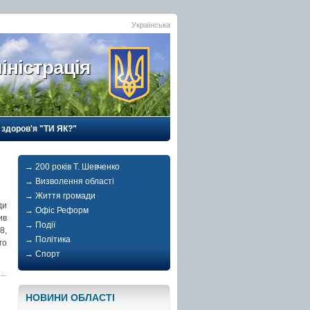
Українська
іністрація
 здоров'я "ТИ ЯК?"
→ 200 років Т. Шевченко
→ Визволення області
→ Життя громади
ди
→ Офіс Реформ
ив
→ Події
8,
→ Політика
го
→ Спорт
НОВИНИ ОБЛАСТI