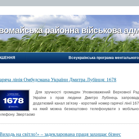
вомайська районна військова адм
ОШЕННЯ
Всеукраїнська програма ментального
аряча лінія Омбудсмана України Дмитра Лубінця: 1678
Для зручності громадян Уповноважений Верховної Ра
України з прав людини Дмитро Лубінець запровад
додатковий канал зв’язку - короткий номер гарячої лінії 167
на який можна безкоштовно телефонувати з мобільно
елефону. Звертаємо
Виходь на світло!» – задекларована праця захищає бізнес