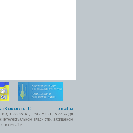
ьк,вул.Варварівська,12 e-mail:ua
код (+380)5161, тел.7-51-21, 5-23-42(ф)
 є інтелектуальною власністю, захищеною
вства України