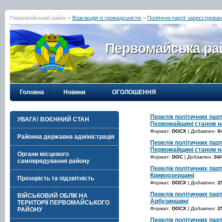
Первомайський район »
Взаємодія із громадськістю
»
Політичні партії зареєстрова
Первомайська рай
Головна
Новини
ОГОЛОШЕННЯ
Перелік політичних пар
УВАГА! ВОЄННИЙ СТАН
Первомайщині станом на
Формат:
DOCX
| Добавлен:
0
Районна державна адміністрація
Перелік політичних пар
Первомайщині станом на
Органи місцевого
Формат:
DOC
| Добавлен:
04/
самоврядування району
Перелік політичних пар
Кривоозерщині
Прозорість та підзвітність
Формат:
DOCX
| Добавлен:
2
Перелік політичних пар
ВІЙСЬКОВИЙ ОБЛІК НА
Арбузинщині
ТЕРИТОРІЇ ПЕРВОМАЙСЬКОГО
Формат:
DOCX
| Добавлен:
2
РАЙОНУ
Перелік політичних пар