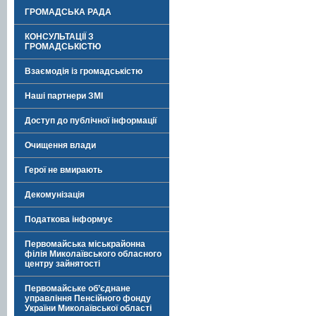
ГРОМАДСЬКА РАДА
КОНСУЛЬТАЦІЇ З
ГРОМАДСЬКІСТЮ
Взаємодія із громадськістю
Наші партнери ЗМІ
Доступ до публічної інформації
Очищення влади
Герої не вмирають
Декомунізація
Податкова інформує
Первомайська міськрайонна
філія Миколаївського обласного
центру зайнятості
Первомайське об’єднане
управління Пенсійного фонду
України Миколаївської області