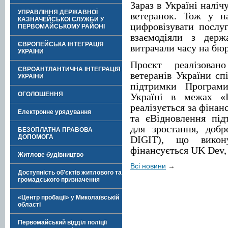
Зараз в Україні наліч
УПРАВЛІННЯ ДЕРЖАВНОЇ
ветеранок. Тож у 
КАЗНАЧЕЙСЬКОЇ СЛУЖБИ У
цифровізувати послу
ПЕРВОМАЙСЬКОМУ РАЙОНІ
взаємодіяли з держ
ЄВРОПЕЙСЬКА ІНТЕГРАЦІЯ
витрачали часу на бю
УКРАЇНИ
Проєкт реалізован
ЄВРОАНТЛАНТИЧНА ІНТЕГРАЦІЯ
ветеранів України с
УКРАЇНИ
підтримки Програ
ОГОЛОШЕННЯ
Україні в межах «
реалізується за фіна
Електронне урядування
та єВідновлення під
для зростання, добр
БЕЗОПЛАТНА ПРАВОВА
ДОПОМОГА
DIGIT), що викон
фінансується UK Dev,
Житлове будівництво
Всі новини
→
Доступність об'єктів житлового та
громадського призначення
«Центр пробації» у Миколаївській
області
Первомайський відділ поліції