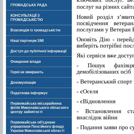
ГРОМАДСЬКА РАДА
послуг на різних сайт
КОНСУЛЬТАЦІЇ З
Новий розділ зʼявит
ГРОМАДСЬКІСТЮ
посвідчення ветера
послугами у Ветеран 
Взаємодія із громадськістю
Оновіть Дію - перейд
Наші партнери ЗМІ
виберіть потрібні пос
Доступ до публічної інформації
Які сервіси вже досту
Очищення влади
- Пошук фахівця
демобілізованих осіб
Герої не вмирають
- Ветеранський спорт
Декомунізація
- єОселя
Податкова інформує
- єВідновлення
Первомайська міськрайонна
філія Миколаївського обласного
- Встановлення ст
центру зайнятості
внаслідок війни
Первомайське об’єднане
- Подання заяви про 
управління Пенсійного фонду
України Миколаївської області