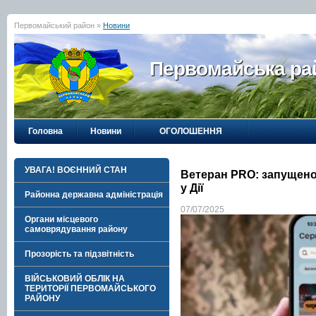
Первомайський район »
Новини
Первомайська рай
Головна
Новини
ОГОЛОШЕННЯ
УВАГА! ВОЄННИЙ СТАН
Ветеран PRO: запущено
у Дії
Районна державна адміністрація
07/07/2025
Органи місцевого
самоврядування району
Прозорість та підзвітність
ВІЙСЬКОВИЙ ОБЛІК НА
ТЕРИТОРІЇ ПЕРВОМАЙСЬКОГО
РАЙОНУ