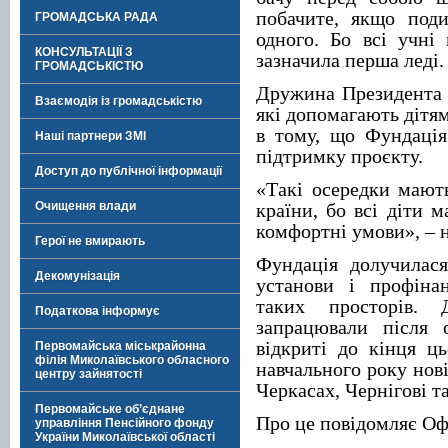
побачите, якщо под
ГРОМАДСЬКА РАДА
одного. Бо всі учні
КОНСУЛЬТАЦІЇ З
зазначила перша леді.
ГРОМАДСЬКІСТЮ
Дружина Президента п
Взаємодія із громадськістю
які допомагають дітям
в тому, що Фундація
Наші партнери ЗМІ
підтримку проєкту.
Доступ до публічної інформації
«Такі осередки мають
Очищення влади
країни, бо всі діти 
комфортні умови», – 
Герої не вмирають
Фундація долучилас
Декомунізація
установи і профіна
таких просторів. 
Податкова інформує
запрацювали після 
відкриті до кінця ць
Первомайська міськрайонна
філія Миколаївського обласного
навчального року нові
центру зайнятості
Черкасах, Чернігові т
Первомайське об’єднане
Про це повідомляє Оф
управління Пенсійного фонду
України Миколаївської області