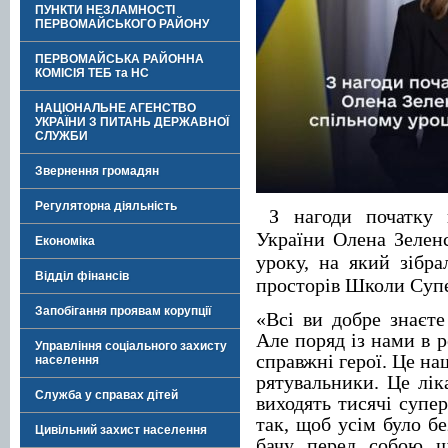
ПУНКТИ НЕЗЛАМНОСТІ
ПЕРВОМАЙСЬКОГО РАЙОНУ
ПЕРВОМАЙСЬКА РАЙОННА
КОМІСІЯ ТЕБ та НС
НАЦІОНАЛЬНЕ АГЕНСТВО
УКРАЇНИ З ПИТАНЬ ДЕРЖАВНОЇ
СЛУЖБИ
Звернення громадян
Регуляторна діяльність
З нагоди початку 
України Олена Зелен
Економіка
уроку, на який зібра
Відділ фінансів
просторів Школи Супе
Запобігання проявам корупції
«Всі ви добре знаєте 
Але поряд із нами в р
Управління соціального захисту
справжні герої. Це на
населення
рятувальники. Це лік
Служба у справах дітей
виходять тисячі супер
так, щоб усім було бе
Цивільний захист населення
бачу перед собою щ