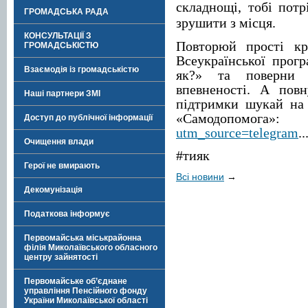
складнощі, тобі потр
ГРОМАДСЬКА РАДА
зрушити з місця.
КОНСУЛЬТАЦІЇ З
Повторюй прості кр
ГРОМАДСЬКІСТЮ
Всеукраїнської прог
Взаємодія із громадськістю
як?» та поверни 
впевненості. А пов
Наші партнери ЗМІ
підтримки шукай на 
«Самодопомог
Доступ до публічної інформації
utm_source=telegram
..
Очищення влади
#тияк
Герої не вмирають
Всі новини
→
Декомунізація
Податкова інформує
Первомайська міськрайонна
філія Миколаївського обласного
центру зайнятості
Первомайське об’єднане
управління Пенсійного фонду
України Миколаївської області