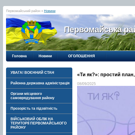
Первомайський район »
Новини
Первомайська рай
Головна
Новини
ОГОЛОШЕННЯ
УВАГА! ВОЄННИЙ СТАН
«Ти як?»: простий план
Районна державна адміністрація
08/09/2025
Органи місцевого
самоврядування району
Прозорість та підзвітність
ВІЙСЬКОВИЙ ОБЛІК НА
ТЕРИТОРІЇ ПЕРВОМАЙСЬКОГО
РАЙОНУ