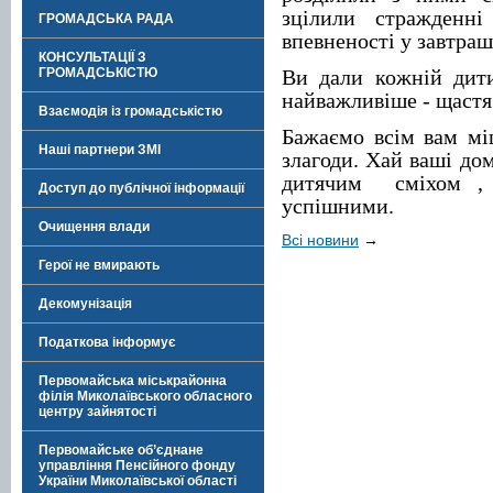
зцілили стражденн
ГРОМАДСЬКА РАДА
впевненості у завтраш
КОНСУЛЬТАЦІЇ З
ГРОМАДСЬКІСТЮ
Ви дали кожній дитин
найважливіше - щастя
Взаємодія із громадськістю
Бажаємо всім вам міц
Наші партнери ЗМІ
злагоди. Хай ваші до
дитячим сміхом , 
Доступ до публічної інформації
успішними.
Очищення влади
Всі новини
→
Герої не вмирають
Декомунізація
Податкова інформує
Первомайська міськрайонна
філія Миколаївського обласного
центру зайнятості
Первомайське об’єднане
управління Пенсійного фонду
України Миколаївської області