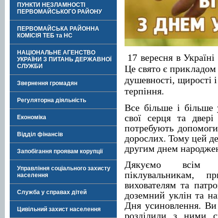
ПУНКТИ НЕЗЛАМНОСТІ
ПЕРВОМАЙСЬКОГО РАЙОНУ
ПЕРВОМАЙСЬКА РАЙОННА
КОМІСІЯ ТЕБ та НС
НАЦІОНАЛЬНЕ АГЕНСТВО
17 вересня в Україні
УКРАЇНИ З ПИТАНЬ ДЕРЖАВНОЇ
СЛУЖБИ
Це свято є прикладом
душевності, щирості і
Звернення громадян
терпіння.
Регуляторна діяльність
Все більше і більше 
свої серця та двері
Економіка
потребують допомоги,
Відділ фінансів
дорослих. Тому цей де
другим днем народженн
Запобігання проявам корупції
Дякуємо всім ус
Управління соціального захисту
піклувальникам, п
населення
вихователям та патр
Служба у справах дітей
доземний уклін та на
Дня усиновлення. Ви 
Цивільний захист населення
розділили з ними с