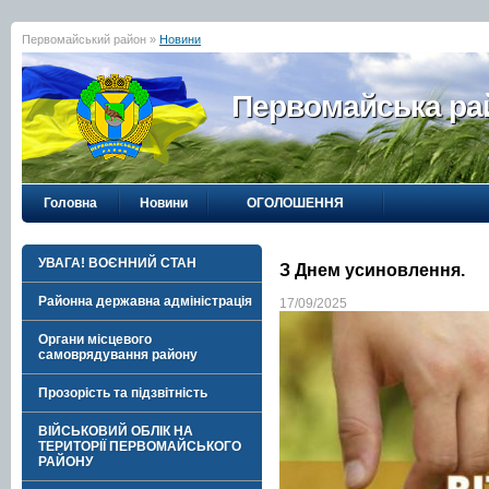
Первомайський район »
Новини
Первомайська рай
Головна
Новини
ОГОЛОШЕННЯ
УВАГА! ВОЄННИЙ СТАН
З Днем усиновлення.
Районна державна адміністрація
17/09/2025
Органи місцевого
самоврядування району
Прозорість та підзвітність
ВІЙСЬКОВИЙ ОБЛІК НА
ТЕРИТОРІЇ ПЕРВОМАЙСЬКОГО
РАЙОНУ