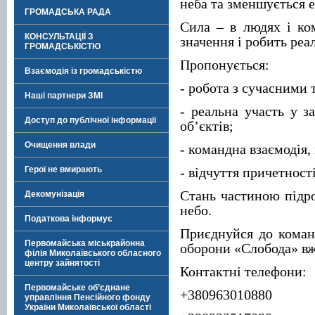
неба та зменшується 
ГРОМАДСЬКА РАДА
Сила – в людях і ко
КОНСУЛЬТАЦІЇ З
значення і робить реа
ГРОМАДСЬКІСТЮ
Пропонується:
Взаємодія із громадськістю
- робота з сучасними 
Наші партнери ЗМІ
- реальна участь у з
Доступ до публічної інформації
об’єктів;
Очищення влади
- командна взаємодія,
Герої не вмирають
- відчуття причетност
Стань частиною підро
Декомунізація
небо.
Податкова інформує
Приєднуйся до коман
Первомайська міськрайонна
оборони «Слобода» вж
філія Миколаївського обласного
центру зайнятості
Контактні телефони:
Первомайське об’єднане
+380963010880
управління Пенсійного фонду
України Миколаївської області