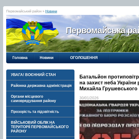
Первомайський район »
Новини
Первомайська рай
Головна
Новини
ОГОЛОШЕННЯ
УВАГА! ВОЄННИЙ СТАН
Батальйон протиповітр
на захист неба України 
Районна державна адміністрація
Михайла Грушевського Н
Органи місцевого
30/01/2026
самоврядування району
Прозорість та підзвітність
ВІЙСЬКОВИЙ ОБЛІК НА
ТЕРИТОРІЇ ПЕРВОМАЙСЬКОГО
РАЙОНУ