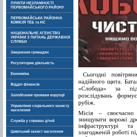
ПУНКТИ НЕЗЛАМНОСТІ
ПЕРВОМАЙСЬКОГО РАЙОНУ
ПЕРВОМАЙСЬКА РАЙОННА
КОМІСІЯ ТЕБ та НС
НАЦІОНАЛЬНЕ АГЕНСТВО
УКРАЇНИ З ПИТАНЬ ДЕРЖАВНОЇ
СЛУЖБИ
Звернення громадян
Регуляторна діяльність
Сьогодні повітрян
Економіка
надійного щита. Бата
Відділ фінансів
«Слобода» за пі
розслідувань форму
Запобігання проявам корупції
рубіж.
Управління соціального захисту
населення
Місія – своєчасно 
знищувати ворожі др
Служба у справах дітей
інфраструктурі т
злагодженій роботі п
Цивільний захист населення