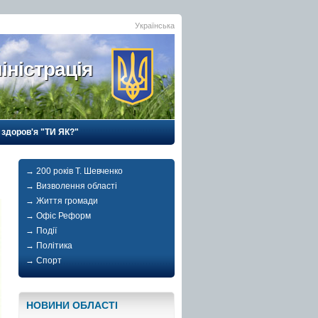
Українська
іністрація
 здоров'я "ТИ ЯК?"
→ 200 років Т. Шевченко
→ Визволення області
→ Життя громади
→ Офіс Реформ
→ Події
→ Політика
→ Спорт
НОВИНИ ОБЛАСТI