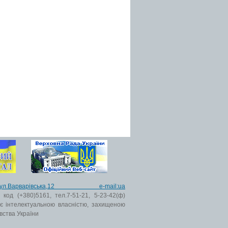
ьк,вул.Варварівська,12 e-mail:ua
код (+380)5161, тел.7-51-21, 5-23-42(ф)
 є інтелектуальною власністю, захищеною
вства України