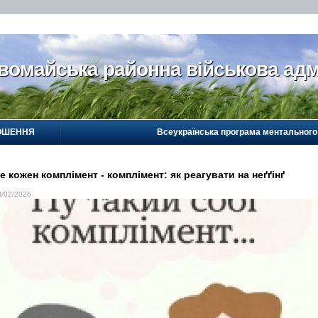
вомайська районна військова адм
ОШЕННЯ
Всеукраїнська програма ментального
е кожен комплімент - комплімент: як реагувати на неґґінґ
3/02/2026