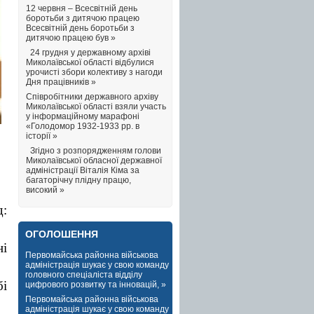
12 червня – Всесвітній день
боротьби з дитячою працею
Всесвітній день боротьби з
дитячою працею був »
24 грудня у державному архіві
Миколаївської області відбулися
урочисті збори колективу з нагоди
Дня працівників »
Співробітники державного архіву
Миколаївської області взяли участь
у інформаційному марафоні
«Голодомор 1932-1933 рр. в
історії »
Згідно з розпорядженням голови
Миколаївської обласної державної
адміністрації Віталія Кіма за
багаторічну плідну працю,
високий »
д:
ОГОЛОШЕННЯ
ні
Первомайська районна військова
адміністрація шукає у свою команду
головного спеціаліста відділу
бі
цифрового розвитку та інновацій, »
Первомайська районна військова
адміністрація шукає у свою команду