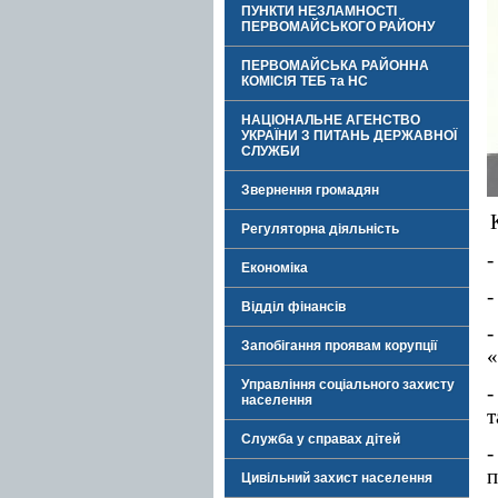
ПУНКТИ НЕЗЛАМНОСТІ
ПЕРВОМАЙСЬКОГО РАЙОНУ
ПЕРВОМАЙСЬКА РАЙОННА
КОМІСІЯ ТЕБ та НС
НАЦІОНАЛЬНЕ АГЕНСТВО
УКРАЇНИ З ПИТАНЬ ДЕРЖАВНОЇ
СЛУЖБИ
Звернення громадян
Регуляторна діяльність
-
Економіка
-
Відділ фінансів
-
Запобігання проявам корупції
«
Управління соціального захисту
-
населення
т
Служба у справах дітей
-
п
Цивільний захист населення