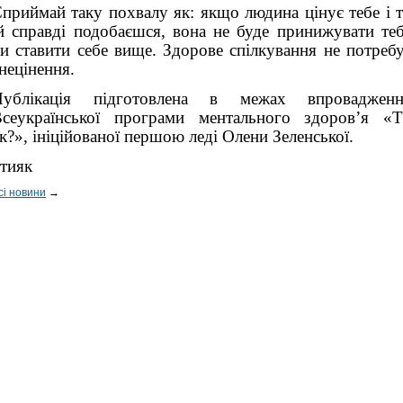
приймай таку похвалу як: якщо людина цінує тебе і 
й справді подобаєшся, вона не буде принижувати те
и ставити себе вище. Здорове спілкування не потреб
нецінення.
Публікація підготовлена в межах впровадженн
сеукраїнської програми ментального здоров’я «
к?», ініційованої першою леді Олени Зеленської.
тияк
сі новини
→