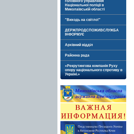
головного управління
Національної поліції в
Миколаївській області
"Виходь на світло!"
ДЕРЖПРОДСПОЖИВСЛУЖБА
ІНФОРМУЄ
Архівний відділ
Районна рада
«Рекрутингова компанія Руху
опору національного спротиву в
Україні.»