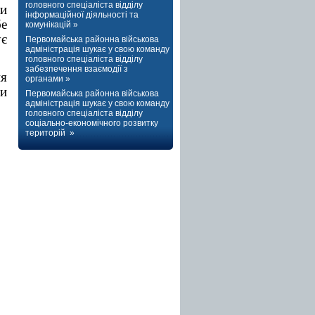
головного спеціаліста відділу
ти
інформаційної діяльності та
бе
комунікацій »
ує
Первомайська районна військова
адміністрація шукає у свою команду
головного спеціаліста відділу
забезпечення взаємодії з
я
органами »
Ти
Первомайська районна військова
адміністрація шукає у свою команду
головного спеціаліста відділу
соціально-економічного розвитку
територій »