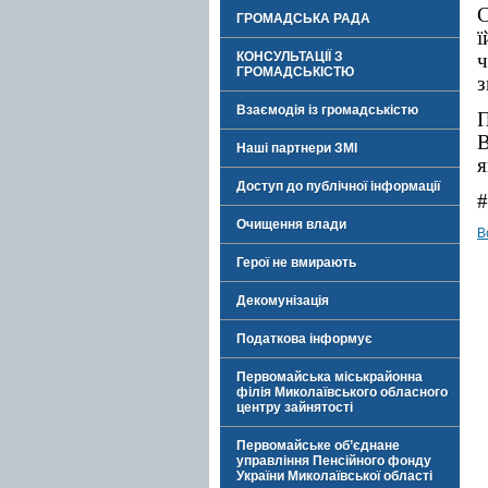
С
ГРОМАДСЬКА РАДА
ї
КОНСУЛЬТАЦІЇ З
ч
ГРОМАДСЬКІСТЮ
з
Взаємодія із громадськістю
В
Наші партнери ЗМІ
я
Доступ до публічної інформації
#
Очищення влади
В
Герої не вмирають
Декомунізація
Податкова інформує
Первомайська міськрайонна
філія Миколаївського обласного
центру зайнятості
Первомайське об’єднане
управління Пенсійного фонду
України Миколаївської області