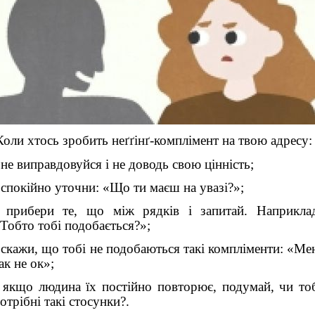
Коли хтось зробить неґґінґ-комплімент на твою адресу:
 не виправдовуйся і не доводь свою цінність;
 спокійно уточни: «Що ти маєш на увазі?»;
 прибери те, що між рядків і запитай. Наприкла
Тобто тобі подобається?»;
 скажи, що тобі не подобаються такі компліменти: «Ме
ак не ок»;
 якщо людина їх постійно повторює, подумай, чи то
отрібні такі стосунки?.