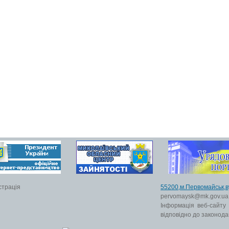
страція
55200,м.Первомайс
pervomaysk@mk.gov.ua
Інформація веб-сайту
відповідно до законода