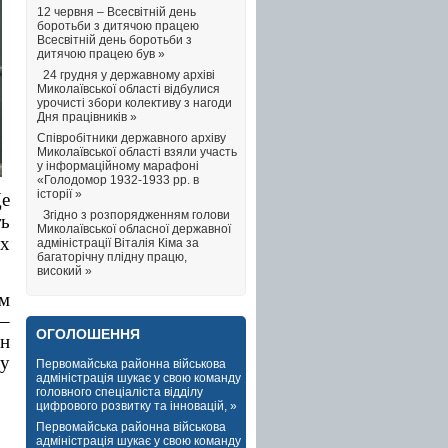
12 червня – Всесвітній день
боротьби з дитячою працею
Всесвітній день боротьби з
дитячою працею був »
24 грудня у державному архіві
Миколаївської області відбулися
урочисті збори колективу з нагоди
Дня працівників »
Співробітники державного архіву
Миколаївської області взяли участь
у інформаційному марафоні
«Голодомор 1932-1933 рр. в
історії »
Це
Згідно з розпорядженням голови
ть
Миколаївської обласної державної
их
адміністрації Віталія Кіма за
багаторічну плідну працю,
високий »
ям
 –
ОГОЛОШЕННЯ
ин
ну
Первомайська районна військова
адміністрація шукає у свою команду
головного спеціаліста відділу
цифрового розвитку та інновацій, »
Первомайська районна військова
адміністрація шукає у свою команду