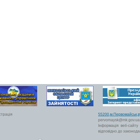
страція
55200,м.Первомайс
pervomaysk@mk.gov.ua
Інформація веб-сайту
відповідно до законода