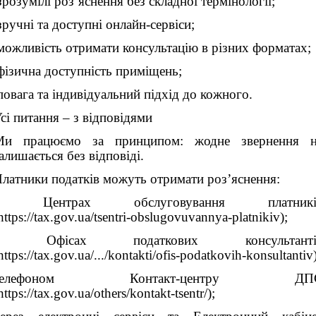
розумілі роз’яснення без складної термінології;
ручні та доступні онлайн-сервіси;
ожливість отримати консультацію в різних форматах;
ізична доступність приміщень;
овага та індивідуальний підхід до кожного.
сі питання – з відповідями
Ми працюємо за принципом: жодне звернення н
алишається без відповіді.
латники податків можуть отримати роз’яснення:
у Центрах обслуговування платникі
https://tax.gov.ua/tsentri-obslugovuvannya-platnikiv);
в Офісах податкових консультанті
https://tax.gov.ua/.../kontakti/ofis-podatkovih-konsultantiv)
телефоном Контакт-центру ДП
https://tax.gov.ua/others/kontakt-tsentr/);