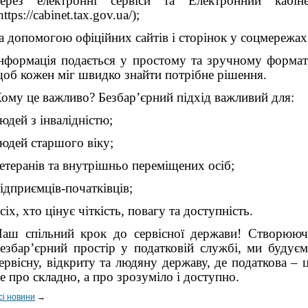
ерез електронні сервіси та Електронний кабін
https://cabinet.tax.gov.ua/);
а допомогою офіційних сайтів і сторінок у соцмережах
нформація подається у простому та зручному формат
об кожен міг швидко знайти потрібне рішення.
ому це важливо? Безбар’єрний підхід важливий для:
юдей з інвалідністю;
юдей старшого віку;
етеранів та внутрішньо переміщених осіб;
ідприємців-початківців;
сіх, хто цінує чіткість, повагу та доступність.
аш спільний крок до сервісної держави! Створюю
езбар’єрний простір у податковій службі, ми будує
ервісну, відкриту та людяну державу, де податкова – 
е про складно, а про зрозуміло і доступно.
сі новини
→