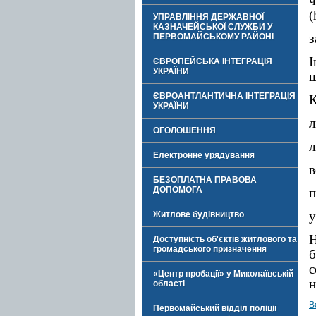
ч
(
УПРАВЛІННЯ ДЕРЖАВНОЇ
КАЗНАЧЕЙСЬКОЇ СЛУЖБИ У
з
ПЕРВОМАЙСЬКОМУ РАЙОНІ
І
ЄВРОПЕЙСЬКА ІНТЕГРАЦІЯ
УКРАЇНИ
щ
ЄВРОАНТЛАНТИЧНА ІНТЕГРАЦІЯ
К
УКРАЇНИ
л
ОГОЛОШЕННЯ
л
Електронне урядування
в
БЕЗОПЛАТНА ПРАВОВА
ДОПОМОГА
п
у
Житлове будівництво
Н
Доступність об'єктів житлового та
громадського призначення
б
с
«Центр пробації» у Миколаївській
н
області
В
Первомайський відділ поліції