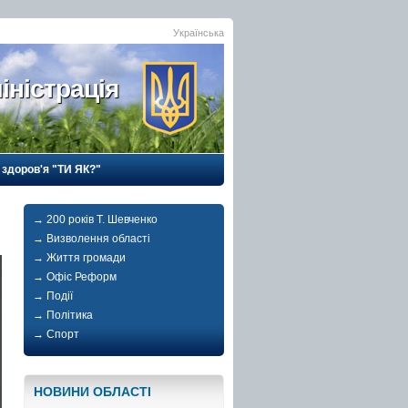
Українська
іністрація
 здоров'я "ТИ ЯК?"
→ 200 років Т. Шевченко
→ Визволення області
→ Життя громади
→ Офіс Реформ
→ Події
→ Політика
→ Спорт
НОВИНИ ОБЛАСТI