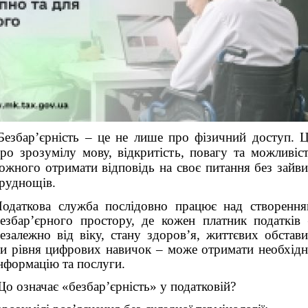
Безбар’єрність – це не лише про фізичний доступ. 
ро зрозумілу мову, відкритість, повагу та можливіс
ожного отримати відповідь на своє питання без зайв
руднощів.
одаткова служба послідовно працює над створенн
езбар’єрного простору, де кожен платник податків
езалежно від віку, стану здоров’я, життєвих обстав
и рівня цифрових навичок – може отримати необхід
нформацію та послуги.
о означає «безбар’єрність» у податковій?