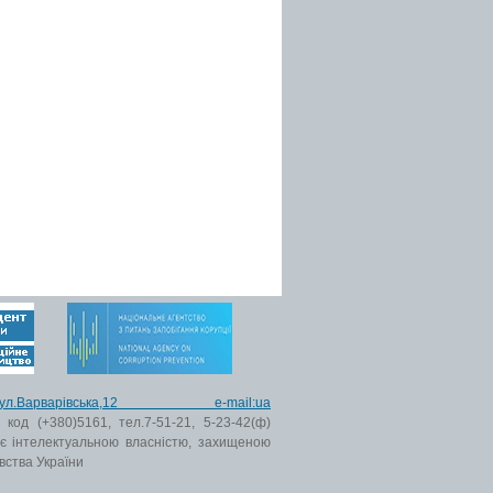
ьк,вул.Варварівська,12 e-mail:ua
код (+380)5161, тел.7-51-21, 5-23-42(ф)
 є інтелектуальною власністю, захищеною
вства України