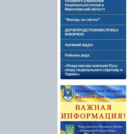
головного управління
Національної поліції в
Миколаївській області
"Виходь на світло!"
ДЕРЖПРОДСПОЖИВСЛУЖБА
ІНФОРМУЄ
Архівний відділ
Районна рада
«Рекрутингова компанія Руху
опору національного спротиву в
Україні.»