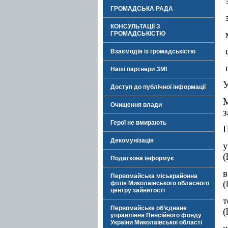
з
ГРОМАДСЬКА РАДА
з
КОНСУЛЬТАЦІЇ З
м
ГРОМАДСЬКІСТЮ
ф
Взаємодія із громадськістю
п
Наші партнери ЗМІ
У
Доступ до публічної інформації
Очищення влади
з
Герої не вмирають
П
Декомунізація
(
Податкова інформує
Первомайська міськрайонна
(
філія Миколаївського обласного
центру зайнятості
Первомайське об’єднане
(
управління Пенсійного фонду
України Миколаївської області