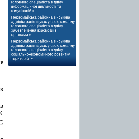
головного спеціаліста відділу
інформаційної діяльності та
комунікацій »
Первомайська районна військова
адміністрація шукає у свою команду
головного спеціаліста відділу
забезпечення взаємодії з
органами »
Первомайська районна військова
адміністрація шукає у свою команду
головного спеціаліста відділу
соціально-економічного розвитку
територій »
е
в
в
;
С