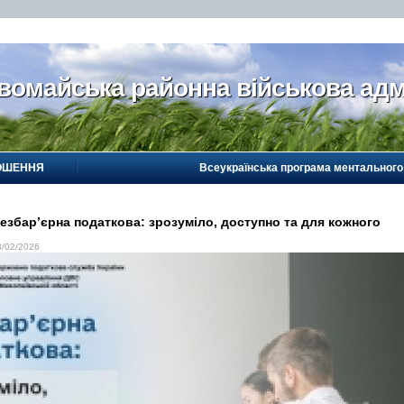
вомайська районна військова адм
ОШЕННЯ
Всеукраїнська програма ментального
езбар’єрна податкова: зрозуміло, доступно та для кожного
3/02/2026