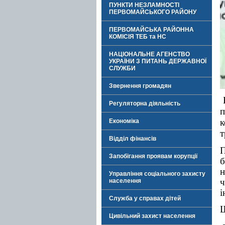
ПУНКТИ НЕЗЛАМНОСТІ
ПЕРВОМАЙСЬКОГО РАЙОНУ
ПЕРВОМАЙСЬКА РАЙОННА
КОМІСІЯ ТЕБ та НС
НАЦІОНАЛЬНЕ АГЕНСТВО
УКРАЇНИ З ПИТАНЬ ДЕРЖАВНОЇ
СЛУЖБИ
Звернення громадян
Регуляторна діяльність
п
к
Економіка
т
Відділ фінансів
П
Запобігання проявам корупції
б
н
Управління соціального захисту
ч
населення
і
Служба у справах дітей
Щ
Цивільний захист населення