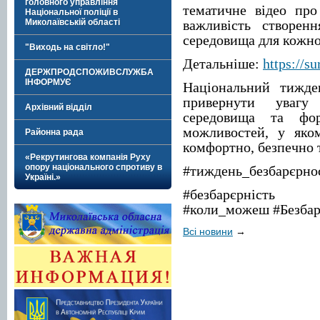
головного управління
тематичне відео про
Національної поліції в
Миколаївській області
важливість створен
середовища для кожно
"Виходь на світло!"
Детальніше:
https://sur
ДЕРЖПРОДСПОЖИВСЛУЖБА
ІНФОРМУЄ
Національний тижде
привернути увагу
Архівний відділ
середовища та фор
можливостей, у яко
Районна рада
комфортно, безпечно т
«Рекрутингова компанія Руху
опору національного спротиву в
#тиждень_безбарєрно
Україні.»
#безбарєрність #b
#коли_можеш #Безба
Всі новини
→