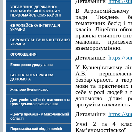
Детальніше:
https://su
УПРАВЛІННЯ ДЕРЖАВНОЇ
В Агрономійському 
КАЗНАЧЕЙСЬКОЇ СЛУЖБИ У
ПЕРВОМАЙСЬКОМУ РАЙОНІ
ради Тиждень без
тематичних бесід і т
ЄВРОПЕЙСЬКА ІНТЕГРАЦІЯ
класів. Ліцеїсти обг
УКРАЇНИ
правила етичного спі
ЄВРОАНТЛАНТИЧНА ІНТЕГРАЦІЯ
малюнки, присвяче
УКРАЇНИ
взаєморозумінню.
ОГОЛОШЕННЯ
Детальніше:
https://su
Електронне урядування
У Кузнецівському лі
А.В. першоклас
БЕЗОПЛАТНА ПРАВОВА
безбар’єрності з тво
ДОПОМОГА
мови та практичних в
Житлове будівництво
себе у ролі людей з 
допомогло дітям р
Доступність об'єктів житлового та
зрозуміти важливість 
громадського призначення
Детальніше:
https://su
«Центр пробації» у Миколаївській
області
Учні 2 та 4 класів
Первомайський відділ поліції
Кам’яномостівської