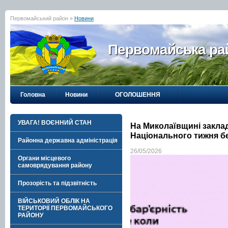
Первомайський район »
Новини
Первомайська рай
Головна
Новини
ОГОЛОШЕННЯ
УВАГА! ВОЄННИЙ СТАН
На Миколаївщині закла
Національного тижня б
Районна державна адміністрація
26/05/2026
Органи місцевого
самоврядування району
Прозорість та підзвітність
ВІЙСЬКОВИЙ ОБЛІК НА
ТЕРИТОРІЇ ПЕРВОМАЙСЬКОГО
РАЙОНУ