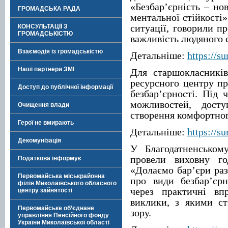
«Безбар’єрність – нов
ГРОМАДСЬКА РАДА
ментальної стійкості
ситуації, говорили пр
КОНСУЛЬТАЦІЇ З
ГРОМАДСЬКІСТЮ
важливість людяного 
Взаємодія із громадськістю
Детальніше:
https://su
Наші партнери ЗМІ
Для старшокласників
ресурсного центру пр
Доступ до публічної інформації
безбар’єрності. Під 
можливостей, досту
Очищення влади
створення комфортног
Герої не вмирають
Детальніше:
https://su
Декомунізація
У Благодатненськом
провели виховну го
Податкова інформує
«Долаємо бар’єри раз
Первомайська міськрайонна
про види безбар’єрн
філія Миколаївського обласного
через практичні вп
центру зайнятості
виклики, з якими с
Первомайське об’єднане
зору.
управління Пенсійного фонду
України Миколаївської області