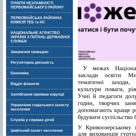
ПУНКТИ НЕЗЛАМНОСТІ
ПЕРВОМАЙСЬКОГО РАЙОНУ
ПЕРВОМАЙСЬКА РАЙОННА
КОМІСІЯ ТЕБ та НС
НАЦІОНАЛЬНЕ АГЕНСТВО
УКРАЇНИ З ПИТАНЬ ДЕРЖАВНОЇ
СЛУЖБИ
Звернення громадян
Регуляторна діяльність
У межах Націонал
Економіка
заклади освіти Мик
тематичні заходи,
Відділ фінансів
культури поваги, рів
Запобігання проявам корупції
Учні й педагоги долу
годин, творчих зан
Управління соціального захисту
допомагають краще р
населення
будувати суспільство б
Служба у справах дітей
У Кривоозерському 
Цивільний захист населення
для вихованців гурт