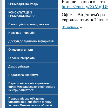
Більше нового та
ГРОМАДСЬКА РАДА
https://cutt.ly/XtMgi
КОНСУЛЬТАЦІЇ З
Офіс Віцепрем'єра
ГРОМАДСЬКІСТЮ
євроатлантичної інтег
Взаємодія із громадськістю
Всі новини
→
Наші партнери ЗМІ
Доступ до публічної інформації
Очищення влади
Герої не вмирають
Декомунізація
Податкова інформує
Первомайська міськрайонна
філія Миколаївського обласного
центру зайнятості
Первомайське об’єднане
управління Пенсійного фонду
України Миколаївської області