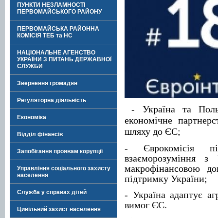
ПУНКТИ НЕЗЛАМНОСТІ
ПЕРВОМАЙСЬКОГО РАЙОНУ
ПЕРВОМАЙСЬКА РАЙОННА
КОМІСІЯ ТЕБ та НС
НАЦІОНАЛЬНЕ АГЕНСТВО
УКРАЇНИ З ПИТАНЬ ДЕРЖАВНОЇ
СЛУЖБИ
Звернення громадян
Регуляторна діяльність
- Україна та Пол
Економіка
економічне партнерс
шляху до ЄС;
Відділ фінансів
- Єврокомісія п
Запобігання проявам корупції
взаєморозуміння з 
макрофінансовою д
Управління соціального захисту
населення
підтримку України;
Служба у справах дітей
- Україна адаптує аг
вимог ЄС.
Цивільний захист населення