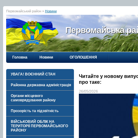
Первомайський район »
Новини
Первомайська рай
Головна
Новини
ОГОЛОШЕННЯ
УВАГА! ВОЄННИЙ СТАН
Читайте у новому випу
про таке:
Районна державна адміністрація
26/05/2026
Органи місцевого
самоврядування району
Прозорість та підзвітність
ВІЙСЬКОВИЙ ОБЛІК НА
ТЕРИТОРІЇ ПЕРВОМАЙСЬКОГО
РАЙОНУ