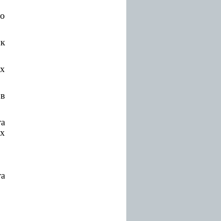
до
як
их
в
та
х
а