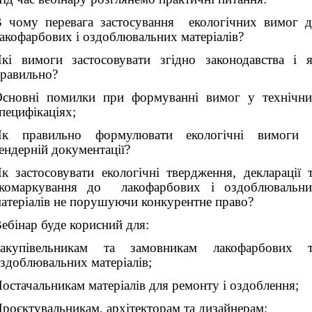
 чому перевага застосування екологічних вимог 
акофарбових і оздоблювальних матеріалів?
кі вимоги застосовувати згідно законодавства і 
равильно?
сновні помилки при формуванні вимог у технічн
пецифікаціях;
Як правильно формулювати екологічні вимоги 
ендерній документації?
к застосовувати екологічні твердження, декларації 
екомаркування до лакофарбових і оздоблювальни
атеріалів не порушуючи конкурентне право?
ебінар буде корисний для:
Закупівельникам та замовникам лакофарбових т
здоблювальних матеріалів;
остачальникам матеріалів для ремонту і оздоблення;
роєктувальникам, архітекторам та дизайнерам;