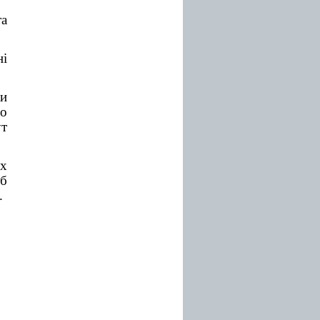
та
ні
ки
о
ут
их
об
.