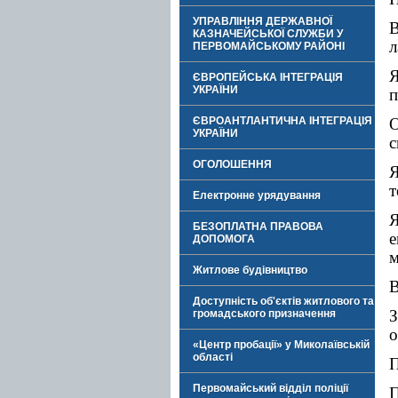
УПРАВЛІННЯ ДЕРЖАВНОЇ
В
КАЗНАЧЕЙСЬКОЇ СЛУЖБИ У
л
ПЕРВОМАЙСЬКОМУ РАЙОНІ
Я
ЄВРОПЕЙСЬКА ІНТЕГРАЦІЯ
УКРАЇНИ
п
ЄВРОАНТЛАНТИЧНА ІНТЕГРАЦІЯ
О
УКРАЇНИ
с
ОГОЛОШЕННЯ
т
Електронне урядування
Я
БЕЗОПЛАТНА ПРАВОВА
ДОПОМОГА
м
Житлове будівництво
В
Доступність об'єктів житлового та
громадського призначення
о
«Центр пробації» у Миколаївській
області
П
Первомайський відділ поліції
П