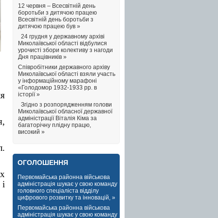
12 червня – Всесвітній день
боротьби з дитячою працею
Всесвітній день боротьби з
дитячою працею був »
24 грудня у державному архіві
Миколаївської області відбулися
урочисті збори колективу з нагоди
Дня працівників »
Співробітники державного архіву
Миколаївської області взяли участь
у інформаційному марафоні
«Голодомор 1932-1933 рр. в
ля
історії »
Згідно з розпорядженням голови
Миколаївської обласної державної
адміністрації Віталія Кіма за
я,
багаторічну плідну працю,
високий »
л.
ОГОЛОШЕННЯ
их
Первомайська районна військова
 і
адміністрація шукає у свою команду
головного спеціаліста відділу
цифрового розвитку та інновацій, »
Первомайська районна військова
адміністрація шукає у свою команду