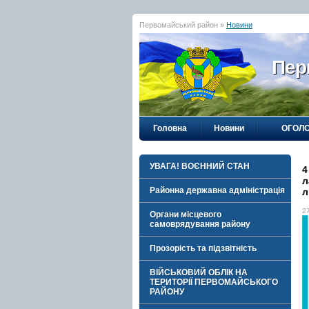
Первомайський район »
Новини
Пер
Головна
Новини
ОГОЛ
УВАГА! ВОЄННИЙ СТАН
4
л
Районна державна адміністрація
л
2
Органи місцевого
самоврядування району
Прозорість та підзвітність
ВІЙСЬКОВИЙ ОБЛІК НА
ТЕРИТОРІЇ ПЕРВОМАЙСЬКОГО
РАЙОНУ