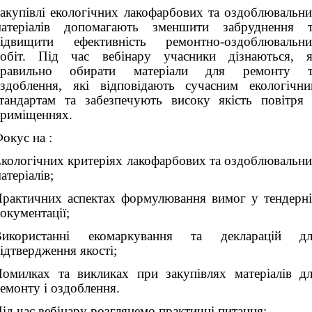
акупівлі екологічних лакофарбових та оздоблювальн
матеріалів допомагають зменшити забруднення т
підвищити ефективність ремонтно-оздоблювальни
обіт. Під час вебінару учасники дізнаються, 
правильно обирати матеріали для ремонту т
здоблення, які відповідають сучасним екологічн
тандартам та забезпечують високу якість повітря
риміщеннях.
окус на :
кологічних критеріях лакофарбових та оздоблювальн
атеріалів;
рактичних аспектах формулювання вимог у тендерн
окументації;
Використанні екомаркування та декларацій дл
ідтвердження якості;
омилках та викликах при закупівлях матеріалів д
емонту і оздоблення.
ід час вебінару розглянемо практичні питання: