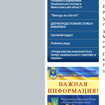
головного управління
Національної поліції в
Е
Миколаївській області
р
"Виходь на світло!"
У
с
ДЕРЖПРОДСПОЖИВСЛУЖБА
ІНФОРМУЄ
З
Архівний відділ
г
Районна рада
е
«Рекрутингова компанія Руху
П
опору національного спротиву в
Україні.»
к
у
В