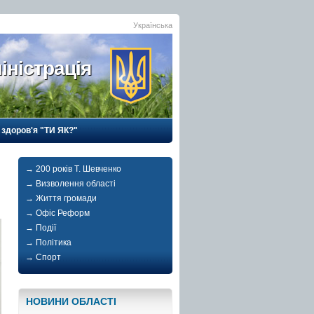
Українська
іністрація
 здоров'я "ТИ ЯК?"
→ 200 років Т. Шевченко
→ Визволення області
→ Життя громади
→ Офіс Реформ
→ Події
→ Політика
→ Спорт
НОВИНИ ОБЛАСТI