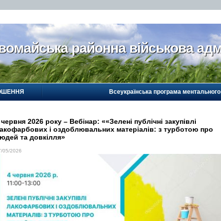
вомайська районна військова адм
ОШЕННЯ
Всеукраїнська програма ментального
 червня 2026 року – Вебінар: ««Зелені публічні закупівлі
акофарбових і оздоблювальних матеріалів: з турботою про
юдей та довкілля»
7/05/2026