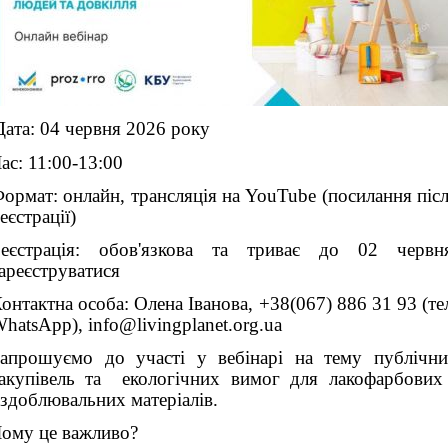
Дата: 04 червня 2026 року
ас: 11:00-13:00
ормат: онлайн, трансляція на YouTube (посилання піс
еєстрації)
еєстрація: обов'язкова та триває до 02 червн
ареєструватися
онтактна особа: Олена Іванова, +38(067) 886 31 93 (те
hatsApp),
info@livingplanet.org.ua
апрошуємо до участі у вебінарі на тему публічн
акупівель та екологічних вимог для лакофарбових
здоблювальних матеріалів.
ому це важливо?