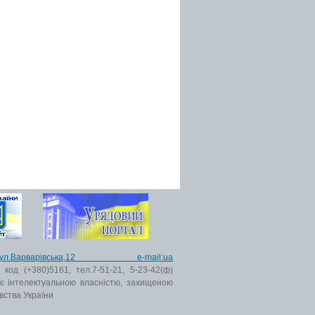
ьк,вул.Варварівська,12 e-mail:ua
код (+380)5161, тел.7-51-21, 5-23-42(ф)
 є інтелектуальною власністю, захищеною
вства України