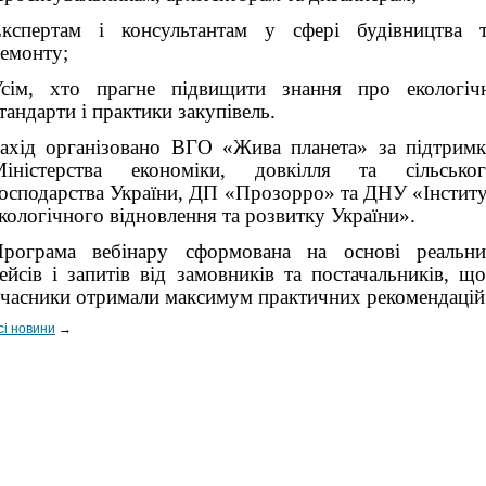
кспертам і консультантам у сфері будівництва 
емонту;
сім, хто прагне підвищити знання про екологіч
тандарти і практики закупівель.
ахід організовано ВГО «Жива планета» за підтрим
Міністерства економіки, довкілля та сільськог
осподарства України, ДП «Прозорро» та ДНУ «Інстит
кологічного відновлення та розвитку України».
рограма вебінару сформована на основі реальн
ейсів і запитів від замовників та постачальників, щ
часники отримали максимум практичних рекомендацій
сі новини
→