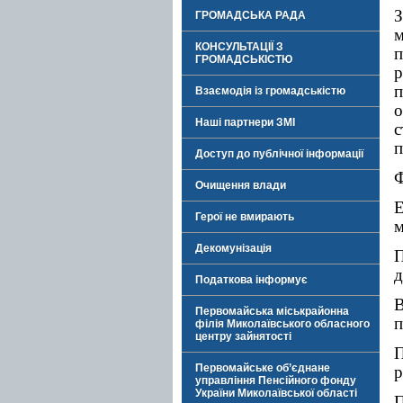
З
ГРОМАДСЬКА РАДА
КОНСУЛЬТАЦІЇ З
ГРОМАДСЬКІСТЮ
р
Взаємодія із громадськістю
о
Наші партнери ЗМІ
с
п
Доступ до публічної інформації
Ф
Очищення влади
Е
Герої не вмирають
м
Декомунізація
П
д
Податкова інформує
Первомайська міськрайонна
п
філія Миколаївського обласного
центру зайнятості
П
Первомайське об’єднане
р
управління Пенсійного фонду
України Миколаївської області
П