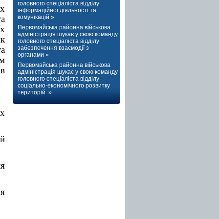
головного спеціаліста відділу
их
інформаційної діяльності та
комунікацій »
а
Первомайська районна військова
х
адміністрація шукає у свою команду
як
головного спеціаліста відділу
забезпечення взаємодії з
а
органами »
им
Первомайська районна військова
 в
адміністрація шукає у свою команду
головного спеціаліста відділу
соціально-економічного розвитку
територій »
их
ій
я
ля