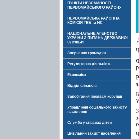
ПУНКТИ НЕЗЛАМНОСТІ
ПЕРВОМАЙСЬКОГО РАЙОНУ
ПЕРВОМАЙСЬКА РАЙОННА
КОМІСІЯ ТЕБ та НС
НАЦІОНАЛЬНЕ АГЕНСТВО
УКРАЇНИ З ПИТАНЬ ДЕРЖАВНОЇ
СЛУЖБИ
Ч
Звернення громадян
Ф
Регуляторна діяльність
р
Економіка
Р
з
Відділ фінансів
К
Запобігання проявам корупції
W
Управління соціального захисту
З
населення
з
Служба у справах дітей
о
Ч
Цивільний захист населення