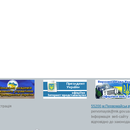
страція
55200,м.Первомайс
pervomaysk@mk.gov.ua
Інформація веб-сайту
відповідно до законода