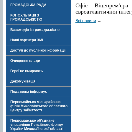
Офіс Віцепрем'єра
ГРОМАДСЬКА РАДА
євроатлантичної інтег
КОНСУЛЬТАЦІЇ З
ГРОМАДСЬКІСТЮ
Всі новини
→
Взаємодія із громадськістю
Наші партнери ЗМІ
Доступ до публічної інформації
Очищення влади
Герої не вмирають
Декомунізація
Податкова інформує
Первомайська міськрайонна
філія Миколаївського обласного
центру зайнятості
Первомайське об’єднане
управління Пенсійного фонду
України Миколаївської області