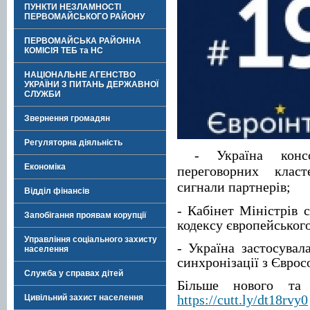
ПУНКТИ НЕЗЛАМНОСТІ
ПЕРВОМАЙСЬКОГО РАЙОНУ
ПЕРВОМАЙСЬКА РАЙОННА
КОМІСІЯ ТЕБ та НС
НАЦІОНАЛЬНЕ АГЕНСТВО
УКРАЇНИ З ПИТАНЬ ДЕРЖАВНОЇ
СЛУЖБИ
Звернення громадян
Регуляторна діяльність
- Україна консо
Економіка
переговорних клас
сигнали партнерів;
Відділ фінансів
- Кабінет Міністрів 
Запобігання проявам корупції
кодексу європейського
Управління соціального захисту
- Україна застосувал
населення
синхронізації з Євро
Служба у справах дітей
Більше нового та
https://cutt.ly/dt18rvy0
Цивільний захист населення