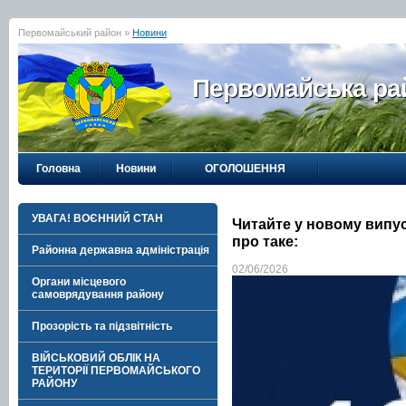
Первомайський район »
Новини
Первомайська рай
Головна
Новини
ОГОЛОШЕННЯ
УВАГА! ВОЄННИЙ СТАН
Читайте у новому випу
про таке:
Районна державна адміністрація
02/06/2026
Органи місцевого
самоврядування району
Прозорість та підзвітність
ВІЙСЬКОВИЙ ОБЛІК НА
ТЕРИТОРІЇ ПЕРВОМАЙСЬКОГО
РАЙОНУ