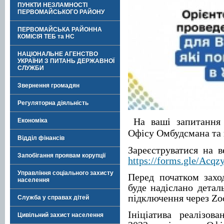
ПУНКТИ НЕЗЛАМНОСТІ
ПЕРВОМАЙСЬКОГО РАЙОНУ
ПЕРВОМАЙСЬКА РАЙОННА
КОМІСІЯ ТЕБ та НС
НАЦІОНАЛЬНЕ АГЕНСТВО
УКРАЇНИ З ПИТАНЬ ДЕРЖАВНОЇ
СЛУЖБИ
Звернення громадян
Регуляторна діяльність
На ваші запитання 
Економіка
Офісу Омбудсмана та 
Відділ фінансів
Зареєструватися на 
Запобігання проявам корупції
https://forms.gle/A
Управління соціального захисту
Перед початком захо
населення
буде надіслано детал
підключення через Zo
Служба у справах дітей
Ініціатива реалізо
Цивільний захист населення