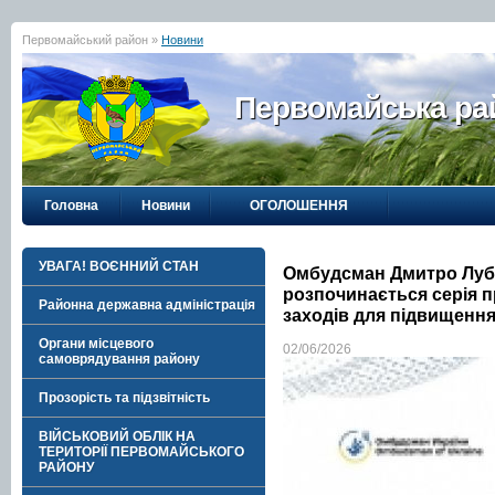
Первомайський район »
Новини
Первомайська рай
Головна
Новини
ОГОЛОШЕННЯ
УВАГА! ВОЄННИЙ СТАН
Омбудсман Дмитро Лубі
розпочинається серія 
Районна державна адміністрація
заходів для підвищення
Органи місцевого
02/06/2026
самоврядування району
Прозорість та підзвітність
ВІЙСЬКОВИЙ ОБЛІК НА
ТЕРИТОРІЇ ПЕРВОМАЙСЬКОГО
РАЙОНУ