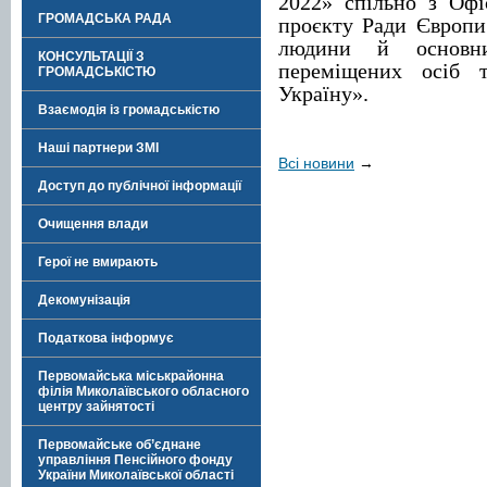
2022» спільно з Оф
ГРОМАДСЬКА РАДА
проєкту Ради Європи
людини й основни
КОНСУЛЬТАЦІЇ З
переміщених осіб 
ГРОМАДСЬКІСТЮ
Україну».
Взаємодія із громадськістю
Наші партнери ЗМІ
Всі новини
→
Доступ до публічної інформації
Очищення влади
Герої не вмирають
Декомунізація
Податкова інформує
Первомайська міськрайонна
філія Миколаївського обласного
центру зайнятості
Первомайське об’єднане
управління Пенсійного фонду
України Миколаївської області